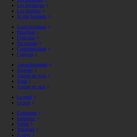
Les tendances
Les insolites
Je suis touristes
Gastronomique
Bouchon
Française
Du monde
Contemporaine
Concept
Arrondissement
Quartier
Autour de lyon
Zone
Autour de moi
Le midi
Le soir
Extérieure
Intérieure
Stylée
Terrasses
Festive