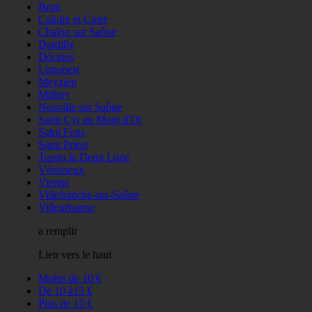
Bron
Caluire et Cuire
Chalon sur Saône
Dardilly
Décines
Limonest
Meyzieu
Millery
Neuville sur Saône
Saint Cyr au Mont d'Or
Saint Fons
Saint Priest
Tassin la Demi Lune
Vénisseux
Vienne
Villefranche-sur-Saône
Villeurbanne
a remplir
Lien vers le haut
Moins de 10 €
De 10 à15 €
Plus de 15 €