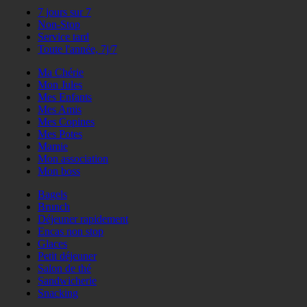
7 jours sur 7
Non-Stop
Service tard
Toute l'année, 7j/7
Ma Chérie
Mon Jules
Mes Enfants
Mes Amis
Mes Copines
Mes Potes
Mamie
Mon association
Mon boss
Bagels
Brunch
Déjeuner rapidement
Encas non stop
Glaces
Petit déjeuner
Salon de thé
Sandwicherie
Snacking