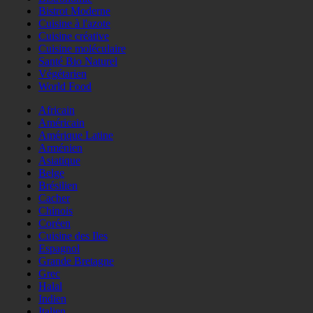
Bistrot Moderne
Cuisine à l'azote
Cuisine créative
Cuisine moléculaire
Santé Bio Naturel
Végétarien
World Food
Africain
Américain
Amérique Latine
Arménien
Asiatique
Belge
Brésilien
Cacher
Chinois
Coréen
Cuisine des Iles
Espagnol
Grande Bretagne
Grec
Halal
Indien
Italien