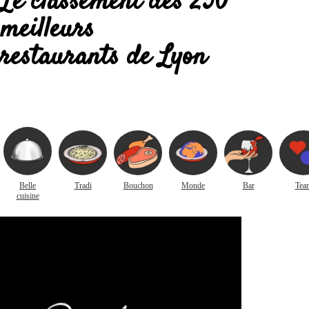
Le classement des 250
meilleurs
restaurants de Lyon
Belle
Tradi
Bouchon
Monde
Bar
Tea
cuisine