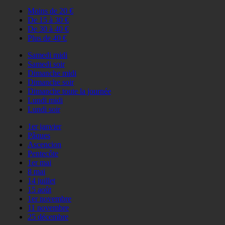
Moins de 20 €
De 15 à 30 €
De 30 à 40 €
Plus de 40 €
Samedi midi
Samedi soir
Dimanche midi
Dimanche soir
Dimanche toute la journée
Lundi midi
Lundi soir
1er janvier
Pâques
Ascencion
Pentecôte
1er mai
8 mai
14 juillet
15 août
1er novembre
11 novembre
25 décembre