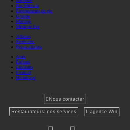
Baptême
Bar Mitzvah
Enterrements de vie
Groupe
Mariage
Musique live
Affaires
Seminaire
Repas affaires
Amis
Enfants
Etudiants
Familial
Handicapé
Nous contacter
Restaurateurs: nos services
L'agence Win