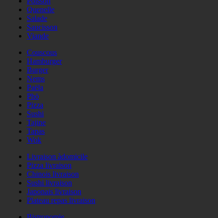
Poisson
Quenelle
Salade
Saucisson
Viande
Couscous
Hamburger
Burger
Nems
Paëla
Phö
Pizza
Sushi
Tajine
Tapas
Wok
Livraison àdomicile
Pizza livraison
Chinois livraison
Sushi livraison
Japonais livraison
Plateau repas livraison
Bistronomie