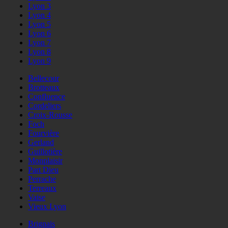
Lyon 3
Lyon 4
Lyon 5
Lyon 6
Lyon 7
Lyon 8
Lyon 9
Bellecour
Brotteaux
Confluence
Cordeliers
Croix-Rousse
Foch
Fourvière
Gerland
Guillotière
Monplaisir
Part Dieu
Perrache
Terreaux
Vaise
Vieux Lyon
Brignais