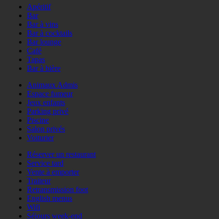
Apéritif
Bar
Bar à vins
Bar à cocktails
Bar lounge
Café
Tapas
Bar à bière
Animaux Admis
Espace fumeur
Jeux enfants
Parking privé
Piscine
Salon privés
Voiturier
Réserver un restaurant
Service tard
Vente à emporter
Traiteur
Retransmission foot
English menus
Wifi
Séjours week-end