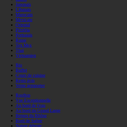
Japonais
Libanais
Marocain
Mexicain
Oriental
Pizzéria
Portugais
Russe
Tex Mex
Thaï
Vietnamien
Bio
Buffet
Cours de cuisine
Resto àvin
Vente àemporter
Rooftop
Vue Exceptionnelle
Au bord de l'eau
Au bord du Grand Large
Berges du Rhône
Bord de Saône
Nature détente