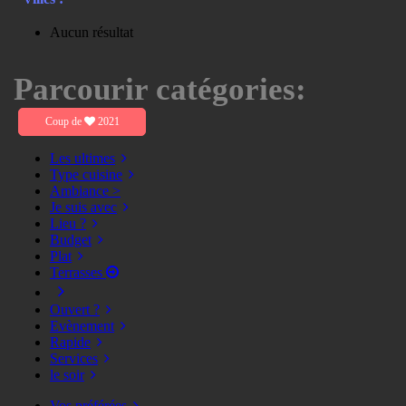
Aucun résultat
Parcourir catégories:
Coup de
2021
Les ultimes
Type cuisine
Ambiance >
Je suis avec
Lieu ?
Budget
Plat
Terrasses
Ouvert ?
Evènement
Rapide
Services
le soir
Vos préférées