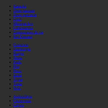
Karaoké
Diner dansant
Diner spectacle
Festif
Musique live
Catherinettes
Enterrements de vie
Bar Dansant
Couscous
Hamburger
Burger
Nems
Paëla
Phö
Pizza
Sushi
Tajine
Tapas
Wok
Andouillette
Choucroute
Crêpes