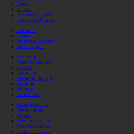
Bateau
Péniche
Terrasses Chauffées
Terrain de pétanque
Cheminée
Musicale
Patrimoine Lyonnais
Décor original
Romantique
Bistrot de caractère
Branché
Happy chic
Restaurant dansant
Atypique
Auberge
Table d'hôte
Au bord de l'eau
Charme urbain
Au vert
Premières terrasses
Terrasses secrètes
Toutes les terrasses