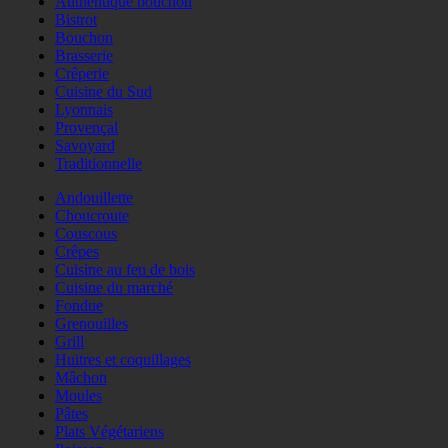
Authentique bouchon
Bistrot
Bouchon
Brasserie
Crêperie
Cuisine du Sud
Lyonnais
Provençal
Savoyard
Traditionnelle
Andouillette
Choucroute
Couscous
Crêpes
Cuisine au feu de bois
Cuisine du marché
Fondue
Grenouilles
Grill
Huitres et coquillages
Mâchon
Moules
Pâtes
Plats Végétariens