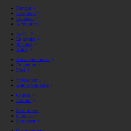
Français
Du monde
Livraison
À emporter
Avec...
En groupe
Business
Autres
Dimanche, lundi...
En continu
Férié
Se restaurer...
Autour d'un verre
Confort
Pratique
Se retrouver
S'amuser
Se reposer
Gastronomique