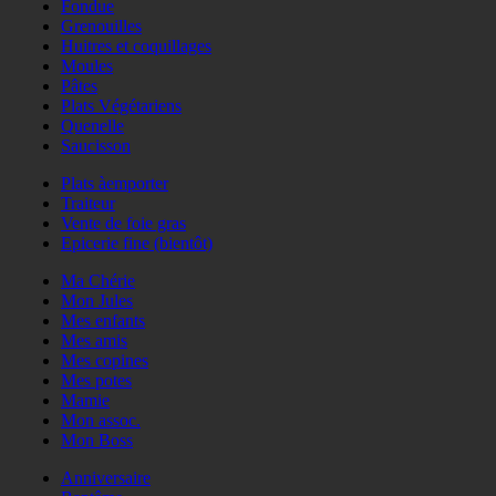
Fondue
Grenouilles
Huitres et coquillages
Moules
Pâtes
Plats Végétariens
Quenelle
Saucisson
Plats àemporter
Traiteur
Vente de foie gras
Epicerie fine (bientôt)
Ma Chérie
Mon Jules
Mes enfants
Mes amis
Mes copines
Mes potes
Mamie
Mon assoc.
Mon Boss
Anniversaire