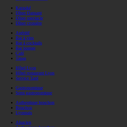
Karaoké
Dîner Dansant
Dîner spectacle
Dîner croisière
Apéritif
Bar à vins
Bar à cocktails
Bar lounge
Café
Tapas
Hôtel Lyon
Hôtel restaurant Lyon
Service Tard
Gastronomique
Semi gastronomique
Authentique bouchon
Bouchon
Lyonnais
Alsacien