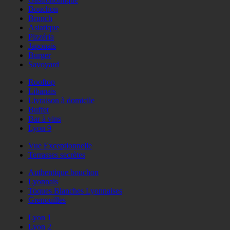
Bouchon
Brunch
Asiatique
Pizzéria
Japonais
Burger
Savoyard
Rooftop
Libanais
Livraison à domicile
Buffet
Bar à vins
Lyon 9
Vue Exceptionnelle
Terrasses secrètes
Authentique bouchon
Lyonnais
Toques Blanches Lyonnaises
Grenouilles
Lyon 1
Lyon 2