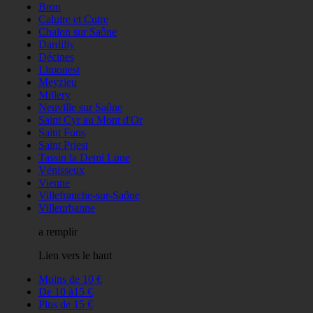
Bron
Caluire et Cuire
Chalon sur Saône
Dardilly
Décines
Limonest
Meyzieu
Millery
Neuville sur Saône
Saint Cyr au Mont d'Or
Saint Fons
Saint Priest
Tassin la Demi Lune
Vénisseux
Vienne
Villefranche-sur-Saône
Villeurbanne
a remplir
Lien vers le haut
Moins de 10 €
De 10 à15 €
Plus de 15 €