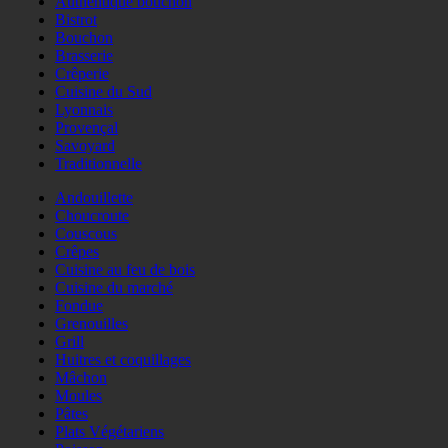
Authentique bouchon
Bistrot
Bouchon
Brasserie
Crêperie
Cuisine du Sud
Lyonnais
Provençal
Savoyard
Traditionnelle
Andouillette
Choucroute
Couscous
Crêpes
Cuisine au feu de bois
Cuisine du marché
Fondue
Grenouilles
Grill
Huitres et coquillages
Mâchon
Moules
Pâtes
Plats Végétariens