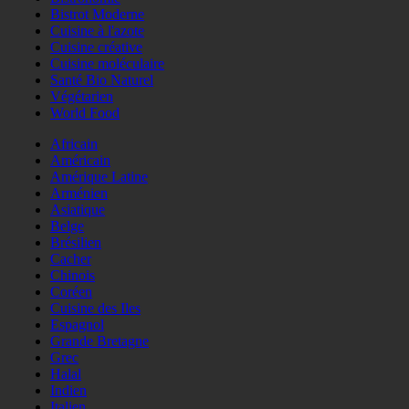
Bistrot Moderne
Cuisine à l'azote
Cuisine créative
Cuisine moléculaire
Santé Bio Naturel
Végétarien
World Food
Africain
Américain
Amérique Latine
Arménien
Asiatique
Belge
Brésilien
Cacher
Chinois
Coréen
Cuisine des Iles
Espagnol
Grande Bretagne
Grec
Halal
Indien
Italien