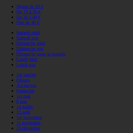
Moins de 20 €
De 15 à 30 €
De 30 à 40 €
Plus de 40 €
Samedi midi
Samedi soir
Dimanche midi
Dimanche soir
Dimanche toute la journée
Lundi midi
Lundi soir
1er janvier
Pâques
Ascencion
Pentecôte
1er mai
8 mai
14 juillet
15 août
1er novembre
11 novembre
25 décembre