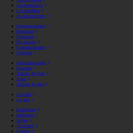
Les tendances
Les insolites
Je suis touristes
Gastronomique
Bouchon
Française
Du monde
Contemporaine
Concept
Arrondissement
Quartier
Autour de lyon
Zone
Autour de moi
Le midi
Le soir
Extérieure
Intérieure
Stylée
Terrasses
Festive