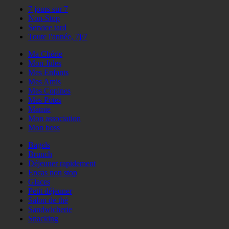
7 jours sur 7
Non-Stop
Service tard
Toute l'année, 7j/7
Ma Chérie
Mon Jules
Mes Enfants
Mes Amis
Mes Copines
Mes Potes
Mamie
Mon association
Mon boss
Bagels
Brunch
Déjeuner rapidement
Encas non stop
Glaces
Petit déjeuner
Salon de thé
Sandwicherie
Snacking