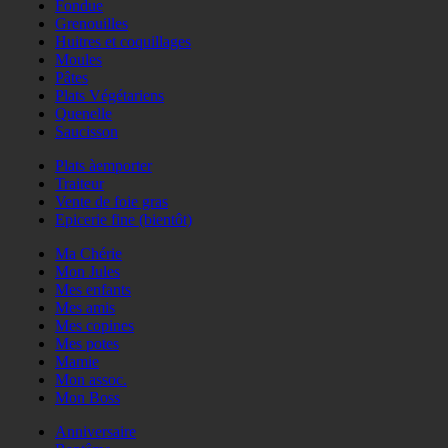
Fondue
Grenouilles
Huitres et coquillages
Moules
Pâtes
Plats Végétariens
Quenelle
Saucisson
Plats àemporter
Traiteur
Vente de foie gras
Epicerie fine (bientôt)
Ma Chérie
Mon Jules
Mes enfants
Mes amis
Mes copines
Mes potes
Mamie
Mon assoc.
Mon Boss
Anniversaire