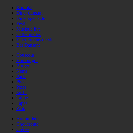
Karaoké
Diner dansant
Diner spectacle
Festif
Musique live
Catherinettes
Enterrements de vie
Bar Dansant
Couscous
Hamburger
Burger
Nems
Paëla
Phö
Pizza
Sushi
Tajine
Tapas
Wok
Andouillette
Choucroute
Crêpes