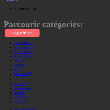
Aucun résultat
Parcourir catégories:
Coup de
2021
Les ultimes
Type cuisine
Ambiance >
Je suis avec
Lieu ?
Budget
Plat
Terrasses
Ouvert ?
Evènement
Rapide
Services
le soir
Vos préférées