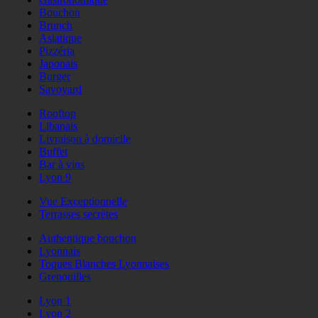
Bouchon
Brunch
Asiatique
Pizzéria
Japonais
Burger
Savoyard
Rooftop
Libanais
Livraison à domicile
Buffet
Bar à vins
Lyon 9
Vue Exceptionnelle
Terrasses secrètes
Authentique bouchon
Lyonnais
Toques Blanches Lyonnaises
Grenouilles
Lyon 1
Lyon 2