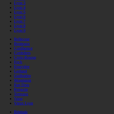
Lyon 3
Lyon 4
Lyon 5
Lyon 6
Lyon 7
Lyon 8
Lyon 9
Bellecour
Brotteaux
Confluence
Cordeliers
Croix-Rousse
Foch
Fourvière
Gerland
Guillotière
Monplaisir
Part Dieu
Perrache
Terreaux
Vaise
Vieux Lyon
Brignais