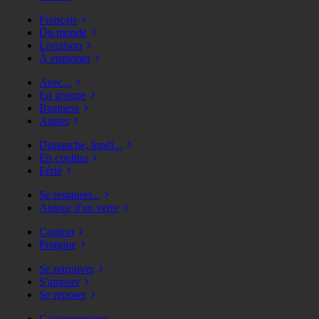
Français
Du monde
Livraison
À emporter
Avec...
En groupe
Business
Autres
Dimanche, lundi...
En continu
Férié
Se restaurer...
Autour d'un verre
Confort
Pratique
Se retrouver
S'amuser
Se reposer
Gastronomique