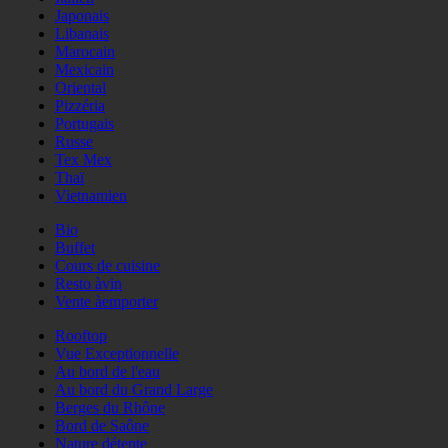
Japonais
Libanais
Marocain
Mexicain
Oriental
Pizzéria
Portugais
Russe
Tex Mex
Thaï
Vietnamien
Bio
Buffet
Cours de cuisine
Resto àvin
Vente àemporter
Rooftop
Vue Exceptionnelle
Au bord de l'eau
Au bord du Grand Large
Berges du Rhône
Bord de Saône
Nature détente