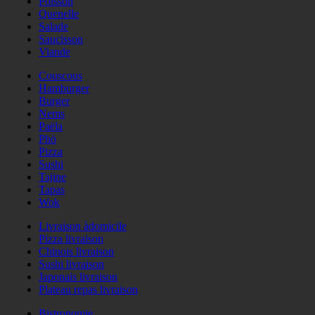
Poisson
Quenelle
Salade
Saucisson
Viande
Couscous
Hamburger
Burger
Nems
Paëla
Phö
Pizza
Sushi
Tajine
Tapas
Wok
Livraison àdomicile
Pizza livraison
Chinois livraison
Sushi livraison
Japonais livraison
Plateau repas livraison
Bistronomie