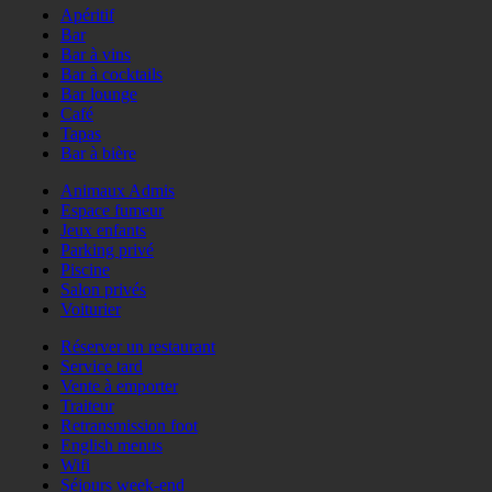
Apéritif
Bar
Bar à vins
Bar à cocktails
Bar lounge
Café
Tapas
Bar à bière
Animaux Admis
Espace fumeur
Jeux enfants
Parking privé
Piscine
Salon privés
Voiturier
Réserver un restaurant
Service tard
Vente à emporter
Traiteur
Retransmission foot
English menus
Wifi
Séjours week-end