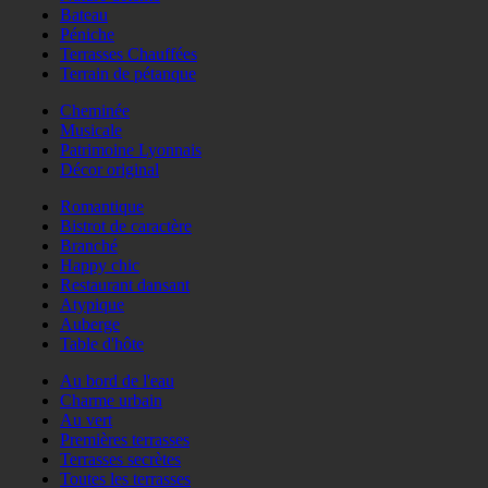
Bateau
Péniche
Terrasses Chauffées
Terrain de pétanque
Cheminée
Musicale
Patrimoine Lyonnais
Décor original
Romantique
Bistrot de caractère
Branché
Happy chic
Restaurant dansant
Atypique
Auberge
Table d'hôte
Au bord de l'eau
Charme urbain
Au vert
Premières terrasses
Terrasses secrètes
Toutes les terrasses