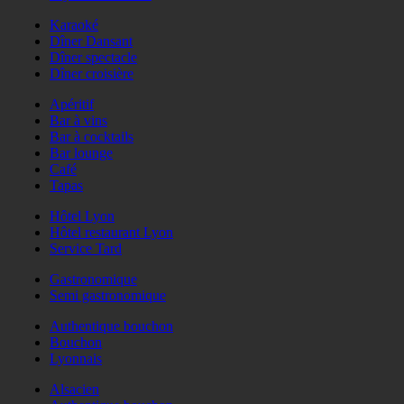
Karaoké
Dîner Dansant
Dîner spectacle
Dîner croisière
Apéritif
Bar à vins
Bar à cocktails
Bar lounge
Café
Tapas
Hôtel Lyon
Hôtel restaurant Lyon
Service Tard
Gastronomique
Semi gastronomique
Authentique bouchon
Bouchon
Lyonnais
Alsacien