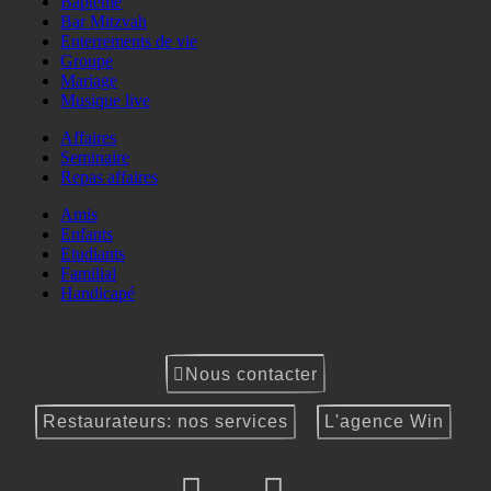
Baptême
Bar Mitzvah
Enterrements de vie
Groupe
Mariage
Musique live
Affaires
Seminaire
Repas affaires
Amis
Enfants
Etudiants
Familial
Handicapé
Nous contacter
Restaurateurs: nos services
L'agence Win