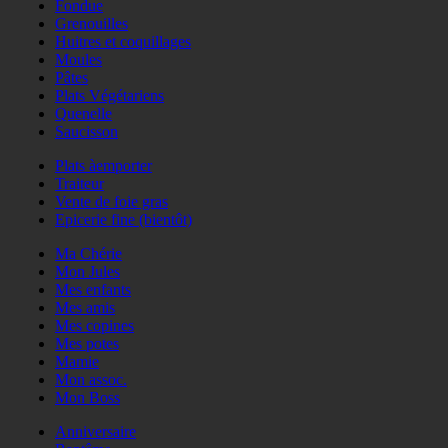
Fondue
Grenouilles
Huitres et coquillages
Moules
Pâtes
Plats Végétariens
Quenelle
Saucisson
Plats àemporter
Traiteur
Vente de foie gras
Epicerie fine (bientôt)
Ma Chérie
Mon Jules
Mes enfants
Mes amis
Mes copines
Mes potes
Mamie
Mon assoc.
Mon Boss
Anniversaire