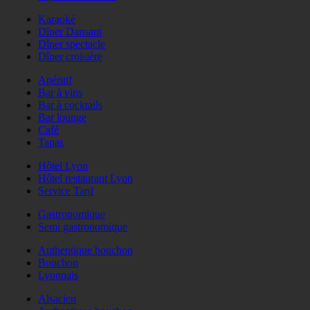
Karaoké
Dîner Dansant
Dîner spectacle
Dîner croisière
Apéritif
Bar à vins
Bar à cocktails
Bar lounge
Café
Tapas
Hôtel Lyon
Hôtel restaurant Lyon
Service Tard
Gastronomique
Semi gastronomique
Authentique bouchon
Bouchon
Lyonnais
Alsacien