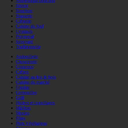
Authentique bouchon
Bistrot
Bouchon
Brasserie
Crêperie
Cuisine du Sud
Lyonnais
Provençal
Savoyard
Traditionnelle
Andouillette
Choucroute
Couscous
Crêpes
Cuisine au feu de bois
Cuisine du marché
Fondue
Grenouilles
Grill
Huitres et coquillages
Mâchon
Moules
Pâtes
Plats Végétariens