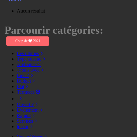
Aucun résultat
Parcourir catégories:
Coup de
2021
Les ultimes
Type cuisine
Ambiance >
Je suis avec
Lieu ?
Budget
Plat
Terrasses
Ouvert ?
Evènement
Rapide
Services
le soir
Vos préférées