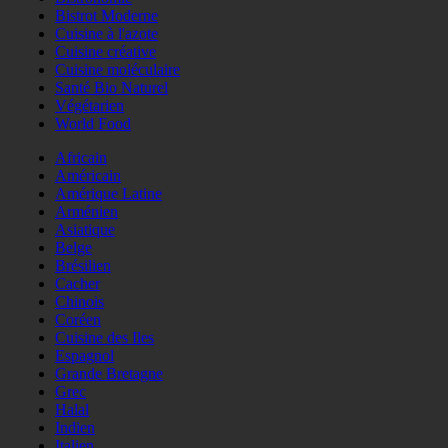
Bistrot Moderne
Cuisine à l'azote
Cuisine créative
Cuisine moléculaire
Santé Bio Naturel
Végétarien
World Food
Africain
Américain
Amérique Latine
Arménien
Asiatique
Belge
Brésilien
Cacher
Chinois
Coréen
Cuisine des Iles
Espagnol
Grande Bretagne
Grec
Halal
Indien
Italien