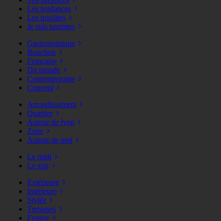
Les tendances
Les insolites
Je suis touristes
Gastronomique
Bouchon
Française
Du monde
Contemporaine
Concept
Arrondissement
Quartier
Autour de lyon
Zone
Autour de moi
Le midi
Le soir
Extérieure
Intérieure
Stylée
Terrasses
Festive