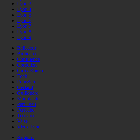
Lyon 3
Lyon 4
Lyon 5
Lyon 6
Lyon 7
Lyon 8
Lyon 9
Bellecour
Brotteaux
Confluence
Cordeliers
Croix-Rousse
Foch
Fourvière
Gerland
Guillotière
Monplaisir
Part Dieu
Perrache
Terreaux
Vaise
Vieux Lyon
Brignais