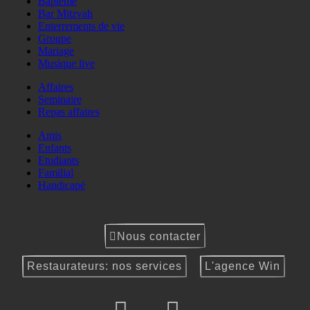
Baptême
Bar Mitzvah
Enterrements de vie
Groupe
Mariage
Musique live
Affaires
Seminaire
Repas affaires
Amis
Enfants
Etudiants
Familial
Handicapé
Nous contacter
Restaurateurs: nos services
L'agence Win