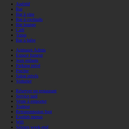
Apéritif
Bar
Bar à vins
Bar à cocktails
Bar lounge
Café
Tapas
Bar à bière
Animaux Admis
Espace fumeur
Jeux enfants
Parking privé
Piscine
Salon privés
Voiturier
Réserver un restaurant
Service tard
Vente à emporter
Traiteur
Retransmission foot
English menus
Wifi
Séjours week-end