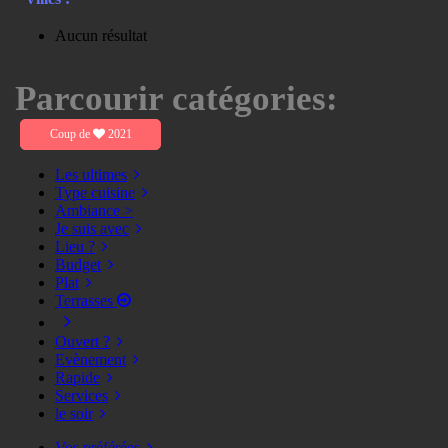
Aucun résultat
Parcourir catégories:
Coup de
2021
Les ultimes
Type cuisine
Ambiance >
Je suis avec
Lieu ?
Budget
Plat
Terrasses
Ouvert ?
Evènement
Rapide
Services
le soir
Vos préférées