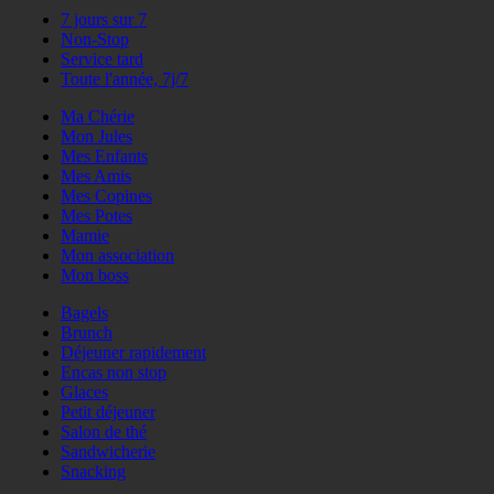
7 jours sur 7
Non-Stop
Service tard
Toute l'année, 7j/7
Ma Chérie
Mon Jules
Mes Enfants
Mes Amis
Mes Copines
Mes Potes
Mamie
Mon association
Mon boss
Bagels
Brunch
Déjeuner rapidement
Encas non stop
Glaces
Petit déjeuner
Salon de thé
Sandwicherie
Snacking