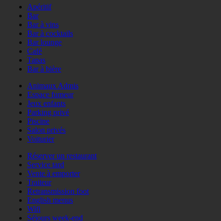
Apéritif
Bar
Bar à vins
Bar à cocktails
Bar lounge
Café
Tapas
Bar à bière
Animaux Admis
Espace fumeur
Jeux enfants
Parking privé
Piscine
Salon privés
Voiturier
Réserver un restaurant
Service tard
Vente à emporter
Traiteur
Retransmission foot
English menus
Wifi
Séjours week-end