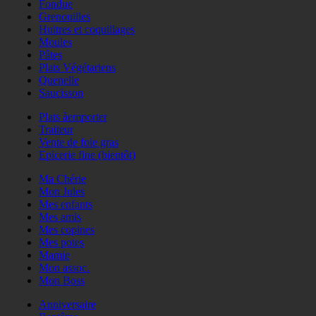
Fondue
Grenouilles
Huitres et coquillages
Moules
Pâtes
Plats Végétariens
Quenelle
Saucisson
Plats àemporter
Traiteur
Vente de foie gras
Epicerie fine (bientôt)
Ma Chérie
Mon Jules
Mes enfants
Mes amis
Mes copines
Mes potes
Mamie
Mon assoc.
Mon Boss
Anniversaire