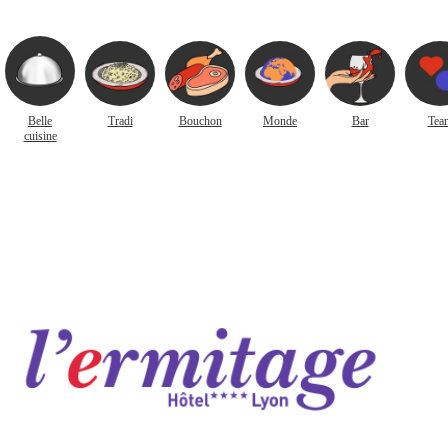
Belle
Tradi
Bouchon
Monde
Bar
Tea
cuisine