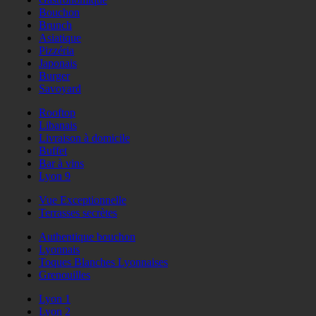
Bouchon
Brunch
Asiatique
Pizzéria
Japonais
Burger
Savoyard
Rooftop
Libanais
Livraison à domicile
Buffet
Bar à vins
Lyon 9
Vue Exceptionnelle
Terrasses secrètes
Authentique bouchon
Lyonnais
Toques Blanches Lyonnaises
Grenouilles
Lyon 1
Lyon 2