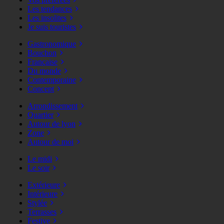
Les tendances
Les insolites
Je suis touristes
Gastronomique
Bouchon
Française
Du monde
Contemporaine
Concept
Arrondissement
Quartier
Autour de lyon
Zone
Autour de moi
Le midi
Le soir
Extérieure
Intérieure
Stylée
Terrasses
Festive