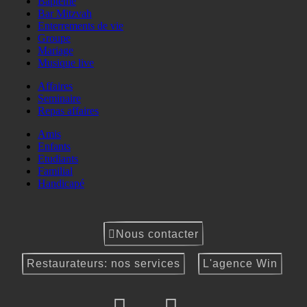
Baptême
Bar Mitzvah
Enterrements de vie
Groupe
Mariage
Musique live
Affaires
Seminaire
Repas affaires
Amis
Enfants
Etudiants
Familial
Handicapé
Nous contacter
Restaurateurs: nos services
L'agence Win