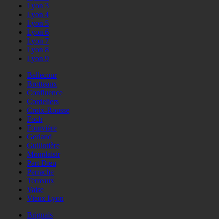
Lyon 3
Lyon 4
Lyon 5
Lyon 6
Lyon 7
Lyon 8
Lyon 9
Bellecour
Brotteaux
Confluence
Cordeliers
Croix-Rousse
Foch
Fourvière
Gerland
Guillotière
Monplaisir
Part Dieu
Perrache
Terreaux
Vaise
Vieux Lyon
Brignais