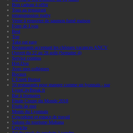
Bon cadeau à offrir
Tous au restaurant
retransmission rugby
Vente à emporter de saumon fumé maison
Foire de Lyon
Best
Top
Take eat easy
Restaurants acceptant les chèques vacances ANCV
Ouvert du 22 au 28 août (Semaine 4)
Service continu
Hot-Dog
Avec mes collègues
Bocaux
L'Esprit Bistrot
10 restaurants pour manger comme un lyonnais - par
LyonCityBreak.fr
Bar à fromages
Finale Coupe du Monde 2018
Fruits de mer
Monts du Lyonnais
Coworking et espace de travail
Salons du tourisme Mahana
Ceviche
J'ai du stock de produits à vendre