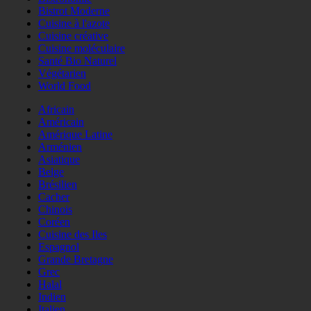
Bistrot Moderne
Cuisine à l'azote
Cuisine créative
Cuisine moléculaire
Santé Bio Naturel
Végétarien
World Food
Africain
Américain
Amérique Latine
Arménien
Asiatique
Belge
Brésilien
Cacher
Chinois
Coréen
Cuisine des Iles
Espagnol
Grande Bretagne
Grec
Halal
Indien
Italien