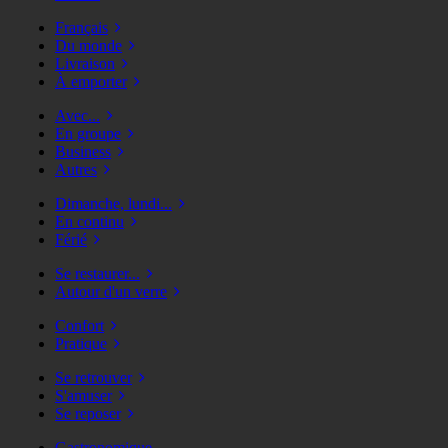
Français
Du monde
Livraison
À emporter
Avec...
En groupe
Business
Autres
Dimanche, lundi...
En continu
Férié
Se restaurer...
Autour d'un verre
Confort
Pratique
Se retrouver
S'amuser
Se reposer
Gastronomique