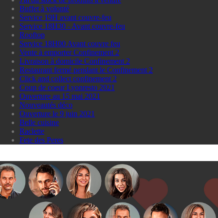
Buffet à volonté
Service 19H avant couvre-feu
Service 18H30 - Avant couvre-feu
Rooftop
Service 18H00 Avant couvre feu
Vente à emporter Confinement 2
Livraison à domicile Confinement 2
Restaurant fermé pendant le Confinement 2
Click and collect confinement 2
Coup de coeur Lyonresto 2021
Ouverture au 15 mai 2021
Nouveautés déco
Ouverture le 9 juin 2021
Belle cuisine
Raclette
Fete des Peres