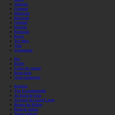
Japonais
Libanais
Marocain
Mexicain
Oriental
Pizzéria
Portugais
Russe
Tex Mex
Thaï
Vietnamien
Bio
Buffet
Cours de cuisine
Resto àvin
Vente àemporter
Rooftop
Vue Exceptionnelle
Au bord de l'eau
Au bord du Grand Large
Berges du Rhône
Bord de Saône
Nature détente