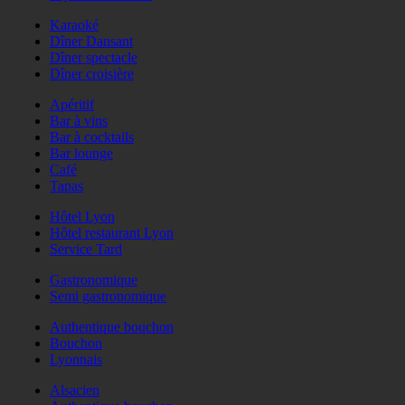
Karaoké
Dîner Dansant
Dîner spectacle
Dîner croisière
Apéritif
Bar à vins
Bar à cocktails
Bar lounge
Café
Tapas
Hôtel Lyon
Hôtel restaurant Lyon
Service Tard
Gastronomique
Semi gastronomique
Authentique bouchon
Bouchon
Lyonnais
Alsacien