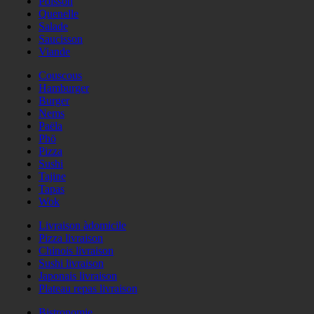
Poisson
Quenelle
Salade
Saucisson
Viande
Couscous
Hamburger
Burger
Nems
Paëla
Phö
Pizza
Sushi
Tajine
Tapas
Wok
Livraison àdomicile
Pizza livraison
Chinois livraison
Sushi livraison
Japonais livraison
Plateau repas livraison
Bistronomie