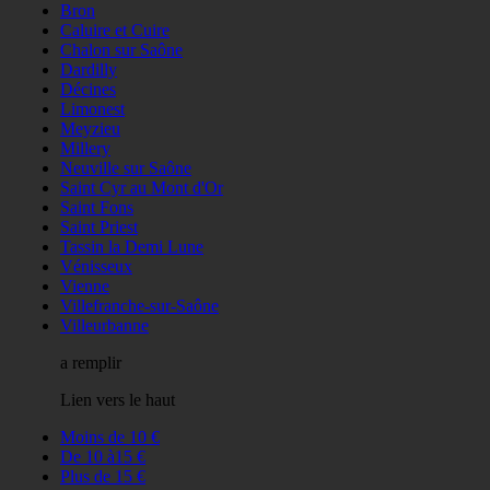
Bron
Caluire et Cuire
Chalon sur Saône
Dardilly
Décines
Limonest
Meyzieu
Millery
Neuville sur Saône
Saint Cyr au Mont d'Or
Saint Fons
Saint Priest
Tassin la Demi Lune
Vénisseux
Vienne
Villefranche-sur-Saône
Villeurbanne
a remplir
Lien vers le haut
Moins de 10 €
De 10 à15 €
Plus de 15 €