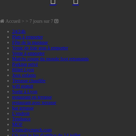
Accueil
> >
7 jours sur 7
24/24h
Plats à emporter
Fête de la musique
Vente de foie gras à emporter
Vente à emporter
Matchs coupe du monde foot retransmis
Parking privé
Hôtel Lyon
Jeux enfants
Terrasse chauffée
wifi gratuit
Sortir à Lyon
restaurant en terrasse
restaurant avec terrasse
bar terrasse
L'endroit
Tendance
MOF
Lyoncitycrunch.com
Où voir le feu d'artifice du 14 juillet