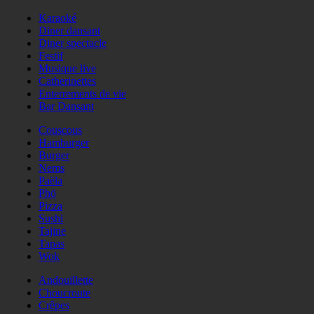
Karaoké
Diner dansant
Diner spectacle
Festif
Musique live
Catherinettes
Enterrements de vie
Bar Dansant
Couscous
Hamburger
Burger
Nems
Paëla
Phö
Pizza
Sushi
Tajine
Tapas
Wok
Andouillette
Choucroute
Crêpes