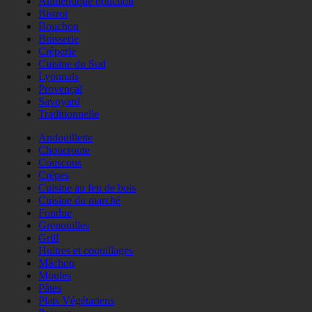
Authentique bouchon
Bistrot
Bouchon
Brasserie
Crêperie
Cuisine du Sud
Lyonnais
Provençal
Savoyard
Traditionnelle
Andouillette
Choucroute
Couscous
Crêpes
Cuisine au feu de bois
Cuisine du marché
Fondue
Grenouilles
Grill
Huitres et coquillages
Mâchon
Moules
Pâtes
Plats Végétariens