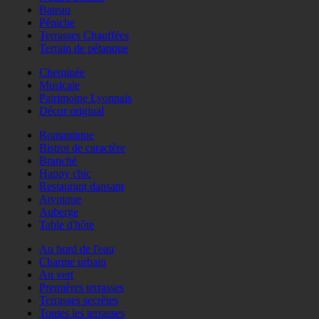
Bateau
Péniche
Terrasses Chauffées
Terrain de pétanque
Cheminée
Musicale
Patrimoine Lyonnais
Décor original
Romantique
Bistrot de caractère
Branché
Happy chic
Restaurant dansant
Atypique
Auberge
Table d'hôte
Au bord de l'eau
Charme urbain
Au vert
Premières terrasses
Terrasses secrètes
Toutes les terrasses