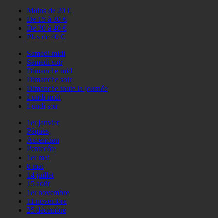
Moins de 20 €
De 15 à 30 €
De 30 à 40 €
Plus de 40 €
Samedi midi
Samedi soir
Dimanche midi
Dimanche soir
Dimanche toute la journée
Lundi midi
Lundi soir
1er janvier
Pâques
Ascencion
Pentecôte
1er mai
8 mai
14 juillet
15 août
1er novembre
11 novembre
25 décembre