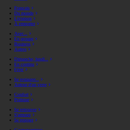
Français
Du monde
Livraison
À emporter
Avec...
En groupe
Business
Autres
Dimanche, lundi...
En continu
Férié
Se restaurer...
Autour d'un verre
Confort
Pratique
Se retrouver
S'amuser
Se reposer
Gastronomique