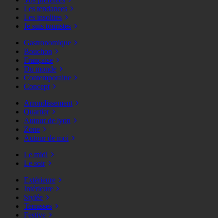
Les tendances
Les insolites
Je suis touristes
Gastronomique
Bouchon
Française
Du monde
Contemporaine
Concept
Arrondissement
Quartier
Autour de lyon
Zone
Autour de moi
Le midi
Le soir
Extérieure
Intérieure
Stylée
Terrasses
Festive