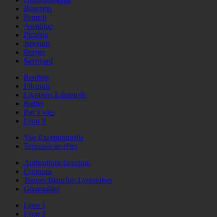
Bouchon
Brunch
Asiatique
Pizzéria
Japonais
Burger
Savoyard
Rooftop
Libanais
Livraison à domicile
Buffet
Bar à vins
Lyon 9
Vue Exceptionnelle
Terrasses secrètes
Authentique bouchon
Lyonnais
Toques Blanches Lyonnaises
Grenouilles
Lyon 1
Lyon 2