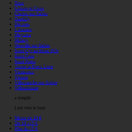
Bron
Caluire et Cuire
Chalon sur Saône
Dardilly
Décines
Limonest
Meyzieu
Millery
Neuville sur Saône
Saint Cyr au Mont d'Or
Saint Fons
Saint Priest
Tassin la Demi Lune
Vénisseux
Vienne
Villefranche-sur-Saône
Villeurbanne
a remplir
Lien vers le haut
Moins de 10 €
De 10 à15 €
Plus de 15 €