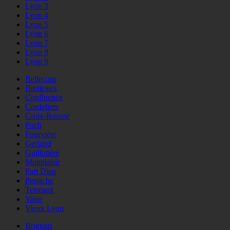
Lyon 3
Lyon 4
Lyon 5
Lyon 6
Lyon 7
Lyon 8
Lyon 9
Bellecour
Brotteaux
Confluence
Cordeliers
Croix-Rousse
Foch
Fourvière
Gerland
Guillotière
Monplaisir
Part Dieu
Perrache
Terreaux
Vaise
Vieux Lyon
Brignais