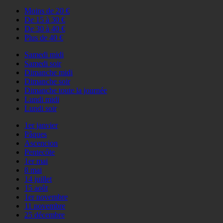
Moins de 20 €
De 15 à 30 €
De 30 à 40 €
Plus de 40 €
Samedi midi
Samedi soir
Dimanche midi
Dimanche soir
Dimanche toute la journée
Lundi midi
Lundi soir
1er janvier
Pâques
Ascencion
Pentecôte
1er mai
8 mai
14 juillet
15 août
1er novembre
11 novembre
25 décembre