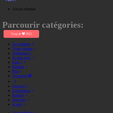
Aucun résultat
Parcourir catégories:
Coup de
2021
Les ultimes
Type cuisine
Ambiance >
Je suis avec
Lieu ?
Budget
Plat
Terrasses
Ouvert ?
Evènement
Rapide
Services
le soir
Vos préférées