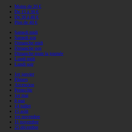
Moins de 20 €
De 15 à 30 €
De 30 à 40 €
Plus de 40 €
Samedi midi
Samedi soir
Dimanche midi
Dimanche soir
Dimanche toute la journée
Lundi midi
Lundi soir
1er janvier
Pâques
Ascencion
Pentecôte
1er mai
8 mai
14 juillet
15 août
1er novembre
11 novembre
25 décembre