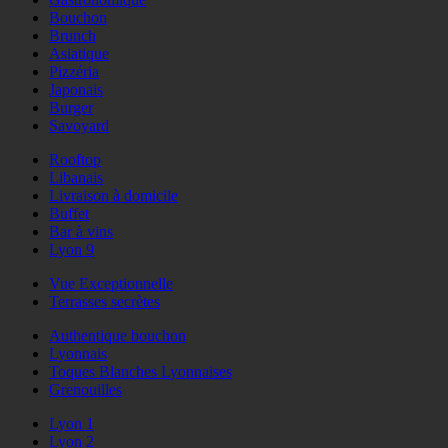
Bouchon
Brunch
Asiatique
Pizzéria
Japonais
Burger
Savoyard
Rooftop
Libanais
Livraison à domicile
Buffet
Bar à vins
Lyon 9
Vue Exceptionnelle
Terrasses secrètes
Authentique bouchon
Lyonnais
Toques Blanches Lyonnaises
Grenouilles
Lyon 1
Lyon 2