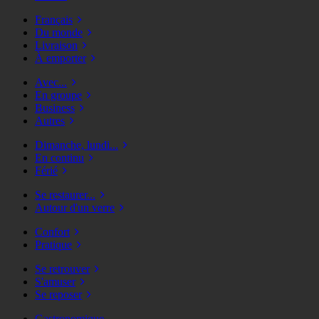
Français
Du monde
Livraison
À emporter
Avec...
En groupe
Business
Autres
Dimanche, lundi...
En continu
Férié
Se restaurer...
Autour d'un verre
Confort
Pratique
Se retrouver
S'amuser
Se reposer
Gastronomique