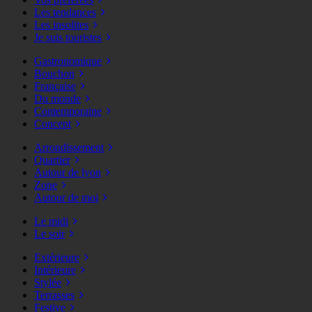
Les tendances
Les insolites
Je suis touristes
Gastronomique
Bouchon
Française
Du monde
Contemporaine
Concept
Arrondissement
Quartier
Autour de lyon
Zone
Autour de moi
Le midi
Le soir
Extérieure
Intérieure
Stylée
Terrasses
Festive