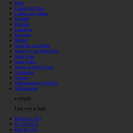
Bron
Caluire et Cuire
Chalon sur Saône
Dardilly
Décines
Limonest
Meyzieu
Millery
Neuville sur Saône
Saint Cyr au Mont d'Or
Saint Fons
Saint Priest
Tassin la Demi Lune
Vénisseux
Vienne
Villefranche-sur-Saône
Villeurbanne
a remplir
Lien vers le haut
Moins de 10 €
De 10 à15 €
Plus de 15 €