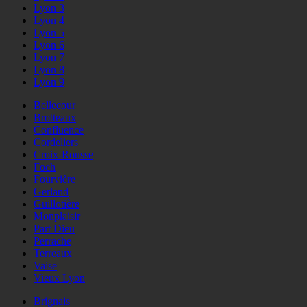
Lyon 3
Lyon 4
Lyon 5
Lyon 6
Lyon 7
Lyon 8
Lyon 9
Bellecour
Brotteaux
Confluence
Cordeliers
Croix-Rousse
Foch
Fourvière
Gerland
Guillotière
Monplaisir
Part Dieu
Perrache
Terreaux
Vaise
Vieux Lyon
Brignais