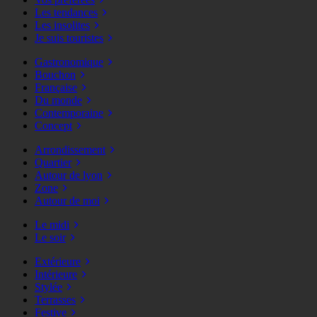
Les tendances
Les insolites
Je suis touristes
Gastronomique
Bouchon
Française
Du monde
Contemporaine
Concept
Arrondissement
Quartier
Autour de lyon
Zone
Autour de moi
Le midi
Le soir
Extérieure
Intérieure
Stylée
Terrasses
Festive