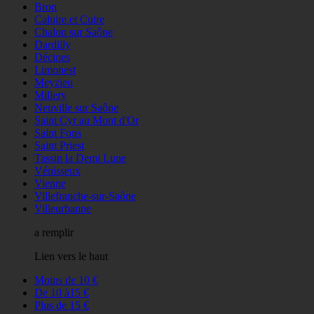
Bron
Caluire et Cuire
Chalon sur Saône
Dardilly
Décines
Limonest
Meyzieu
Millery
Neuville sur Saône
Saint Cyr au Mont d'Or
Saint Fons
Saint Priest
Tassin la Demi Lune
Vénisseux
Vienne
Villefranche-sur-Saône
Villeurbanne
a remplir
Lien vers le haut
Moins de 10 €
De 10 à15 €
Plus de 15 €