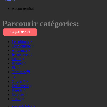
Aucun résultat
Parcourir catégories:
Coup de
2021
Les ultimes
Type cuisine
Ambiance >
Je suis avec
Lieu ?
Budget
Plat
Terrasses
Ouvert ?
Evènement
Rapide
Services
le soir
Vos préférées