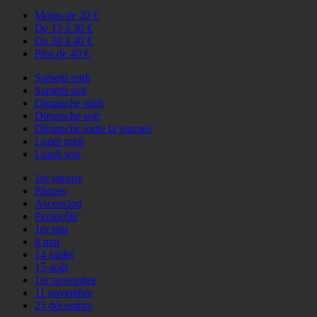
Moins de 20 €
De 15 à 30 €
De 30 à 40 €
Plus de 40 €
Samedi midi
Samedi soir
Dimanche midi
Dimanche soir
Dimanche toute la journée
Lundi midi
Lundi soir
1er janvier
Pâques
Ascencion
Pentecôte
1er mai
8 mai
14 juillet
15 août
1er novembre
11 novembre
25 décembre