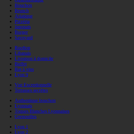
Bouchon
Brunch
Asiatique
Pizzéria
Japonais
Burger
Savoyard
Rooftop
Libanais
Livraison à domicile
Buffet
Bar à vins
Lyon 9
Vue Exceptionnelle
Terrasses secrètes
Authentique bouchon
Lyonnais
Toques Blanches Lyonnaises
Grenouilles
Lyon 1
Lyon 2