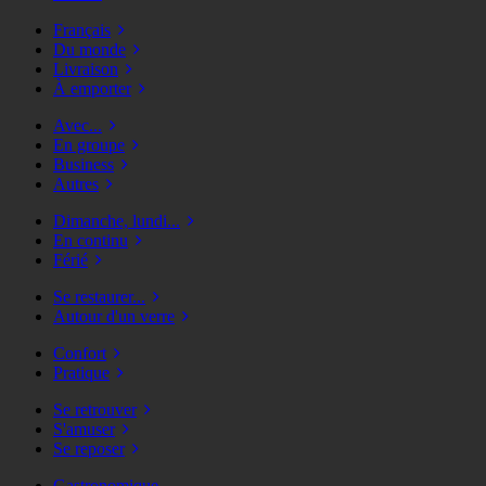
Français
Du monde
Livraison
À emporter
Avec...
En groupe
Business
Autres
Dimanche, lundi...
En continu
Férié
Se restaurer...
Autour d'un verre
Confort
Pratique
Se retrouver
S'amuser
Se reposer
Gastronomique