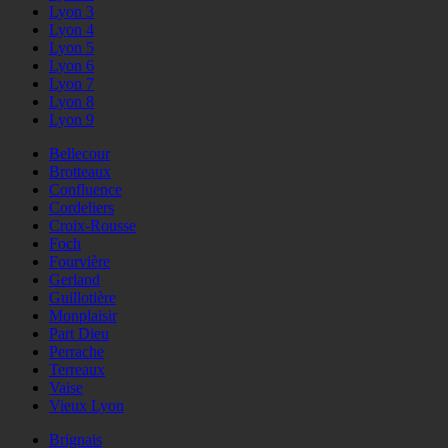
Lyon 3
Lyon 4
Lyon 5
Lyon 6
Lyon 7
Lyon 8
Lyon 9
Bellecour
Brotteaux
Confluence
Cordeliers
Croix-Rousse
Foch
Fourvière
Gerland
Guillotière
Monplaisir
Part Dieu
Perrache
Terreaux
Vaise
Vieux Lyon
Brignais