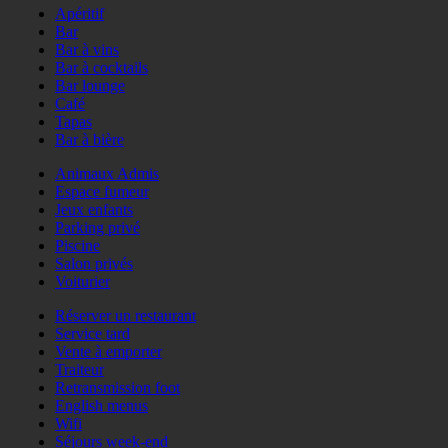
Apéritif
Bar
Bar à vins
Bar à cocktails
Bar lounge
Café
Tapas
Bar à bière
Animaux Admis
Espace fumeur
Jeux enfants
Parking privé
Piscine
Salon privés
Voiturier
Réserver un restaurant
Service tard
Vente à emporter
Traiteur
Retransmission foot
English menus
Wifi
Séjours week-end