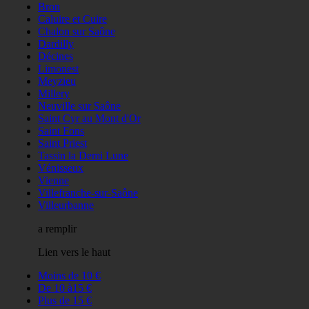
Bron
Caluire et Cuire
Chalon sur Saône
Dardilly
Décines
Limonest
Meyzieu
Millery
Neuville sur Saône
Saint Cyr au Mont d'Or
Saint Fons
Saint Priest
Tassin la Demi Lune
Vénisseux
Vienne
Villefranche-sur-Saône
Villeurbanne
a remplir
Lien vers le haut
Moins de 10 €
De 10 à15 €
Plus de 15 €