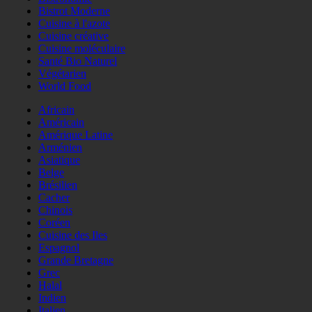
Bistrot Moderne
Cuisine à l'azote
Cuisine créative
Cuisine moléculaire
Santé Bio Naturel
Végétarien
World Food
Africain
Américain
Amérique Latine
Arménien
Asiatique
Belge
Brésilien
Cacher
Chinois
Coréen
Cuisine des Iles
Espagnol
Grande Bretagne
Grec
Halal
Indien
Italien