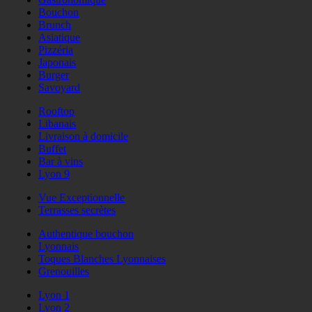
Bouchon
Brunch
Asiatique
Pizzéria
Japonais
Burger
Savoyard
Rooftop
Libanais
Livraison à domicile
Buffet
Bar à vins
Lyon 9
Vue Exceptionnelle
Terrasses secrètes
Authentique bouchon
Lyonnais
Toques Blanches Lyonnaises
Grenouilles
Lyon 1
Lyon 2