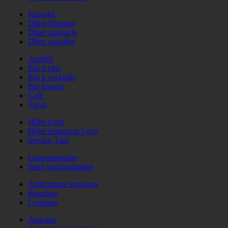
Karaoké
Dîner Dansant
Dîner spectacle
Dîner croisière
Apéritif
Bar à vins
Bar à cocktails
Bar lounge
Café
Tapas
Hôtel Lyon
Hôtel restaurant Lyon
Service Tard
Gastronomique
Semi gastronomique
Authentique bouchon
Bouchon
Lyonnais
Alsacien