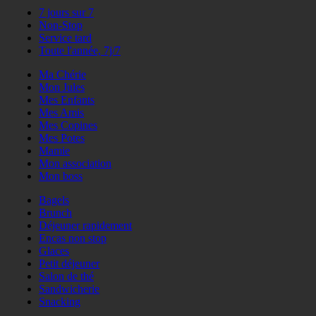
7 jours sur 7
Non-Stop
Service tard
Toute l'année, 7j/7
Ma Chérie
Mon Jules
Mes Enfants
Mes Amis
Mes Copines
Mes Potes
Mamie
Mon association
Mon boss
Bagels
Brunch
Déjeuner rapidement
Encas non stop
Glaces
Petit déjeuner
Salon de thé
Sandwicherie
Snacking