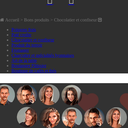
Accueil
> Bons produits >
Chocolatier et confiseur
Poissons frais
Paté croûte
Chocolatier et confiseur
Produit du terroir
Fromager
Charcutier et spécialités lyonnaises
Art de la table
Boulanger Pâtissier
Boutique de cafés et thés