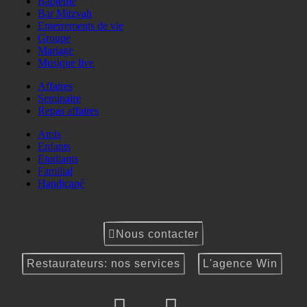
Baptême
Bar Mitzvah
Enterrements de vie
Groupe
Mariage
Musique live
Affaires
Seminaire
Repas affaires
Amis
Enfants
Etudiants
Familial
Handicapé
Nous contacter
Restaurateurs: nos services
L'agence Win