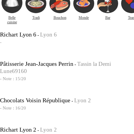
Belle
Tradi
Bouchon
Monde
Bar
Tea
cuisine
Richart Lyon 6
Lyon 6
-
-
Pâtisserie Jean-Jacques Perrin
Tassin la Demi
-
Lune69160
- Note : 15/20
Chocolats Voisin République
Lyon 2
-
- Note : 16/20
Richart Lyon 2
Lyon 2
-