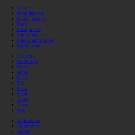
Karaoké
Diner dansant
Diner spectacle
Festif
Musique live
Catherinettes
Enterrements de vie
Bar Dansant
Couscous
Hamburger
Burger
Nems
Paëla
Phö
Pizza
Sushi
Tajine
Tapas
Wok
Andouillette
Choucroute
Crêpes