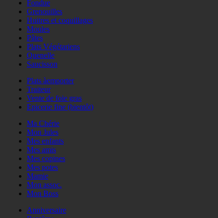
Fondue
Grenouilles
Huitres et coquillages
Moules
Pâtes
Plats Végétariens
Quenelle
Saucisson
Plats àemporter
Traiteur
Vente de foie gras
Epicerie fine (bientôt)
Ma Chérie
Mon Jules
Mes enfants
Mes amis
Mes copines
Mes potes
Mamie
Mon assoc.
Mon Boss
Anniversaire