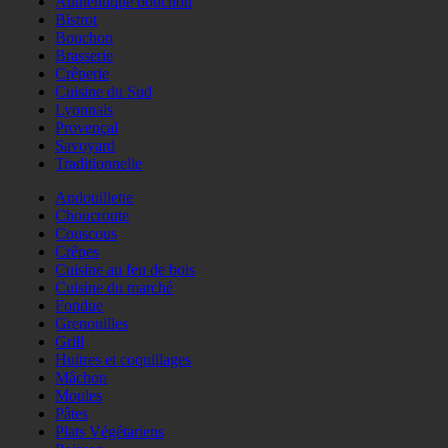
Authentique bouchon
Bistrot
Bouchon
Brasserie
Crêperie
Cuisine du Sud
Lyonnais
Provençal
Savoyard
Traditionnelle
Andouillette
Choucroute
Couscous
Crêpes
Cuisine au feu de bois
Cuisine du marché
Fondue
Grenouilles
Grill
Huitres et coquillages
Mâchon
Moules
Pâtes
Plats Végétariens