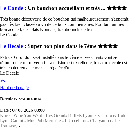
Le Conde
: Un bouchon accueillant et très ...
Très bonne découverte de ce bouchon qui malheureusement n'apparaît
pas très bien classé au vu de certains commentaires. Pourtant un très
bon accueil, des plats lyonnais, traditionnels de très ...
Le Conde
Le Decale
: Super bon plan dans le 7ème
Patrick Giroudon s'est installé dans le 7ème et ses clients vont se
réjouir de le retrouver ici. La cuisine est excellente, le cadre décalé est
très chaleureux. Je me suis régalée d'un ...
Le Decale
Haut de la page
Derniers restaurants
Date : 07 08 2026 08:00
Kuro
-
Wine You Want
-
Les Grands Buffets Lyonnais
-
Lulu & Lulu -
Lyon Carnot
-
Mos Pub Mercière
-
L'Uccellino
-
Chalyamba
-
Le
Tramway
-