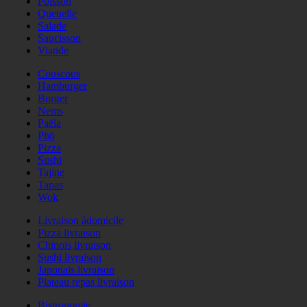
Poisson
Quenelle
Salade
Saucisson
Viande
Couscous
Hamburger
Burger
Nems
Paëla
Phö
Pizza
Sushi
Tajine
Tapas
Wok
Livraison àdomicile
Pizza livraison
Chinois livraison
Sushi livraison
Japonais livraison
Plateau repas livraison
Bistronomie