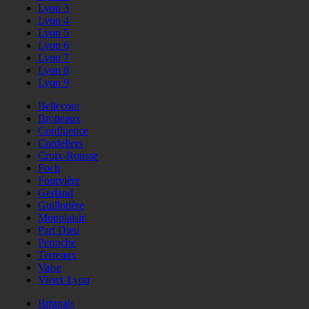
Lyon 3
Lyon 4
Lyon 5
Lyon 6
Lyon 7
Lyon 8
Lyon 9
Bellecour
Brotteaux
Confluence
Cordeliers
Croix-Rousse
Foch
Fourvière
Gerland
Guillotière
Monplaisir
Part Dieu
Perrache
Terreaux
Vaise
Vieux Lyon
Brignais