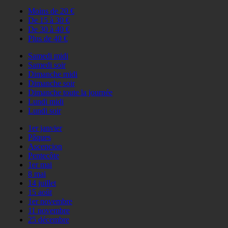
Moins de 20 €
De 15 à 30 €
De 30 à 40 €
Plus de 40 €
Samedi midi
Samedi soir
Dimanche midi
Dimanche soir
Dimanche toute la journée
Lundi midi
Lundi soir
1er janvier
Pâques
Ascencion
Pentecôte
1er mai
8 mai
14 juillet
15 août
1er novembre
11 novembre
25 décembre