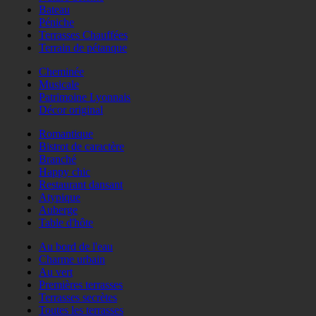
Bateau
Péniche
Terrasses Chauffées
Terrain de pétanque
Cheminée
Musicale
Patrimoine Lyonnais
Décor original
Romantique
Bistrot de caractère
Branché
Happy chic
Restaurant dansant
Atypique
Auberge
Table d'hôte
Au bord de l'eau
Charme urbain
Au vert
Premières terrasses
Terrasses secrètes
Toutes les terrasses