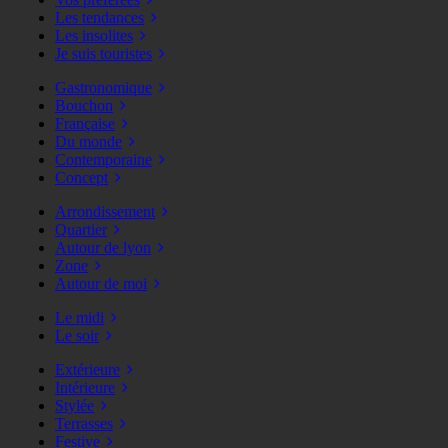
Les tendances
Les insolites
Je suis touristes
Gastronomique
Bouchon
Française
Du monde
Contemporaine
Concept
Arrondissement
Quartier
Autour de lyon
Zone
Autour de moi
Le midi
Le soir
Extérieure
Intérieure
Stylée
Terrasses
Festive