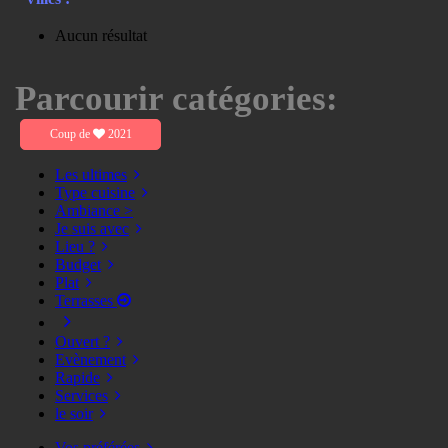
Aucun résultat
Parcourir catégories:
Coup de
2021
Les ultimes
Type cuisine
Ambiance >
Je suis avec
Lieu ?
Budget
Plat
Terrasses
Ouvert ?
Evènement
Rapide
Services
le soir
Vos préférées