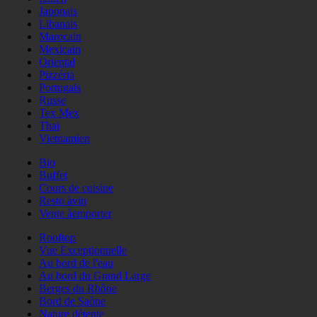
Japonais
Libanais
Marocain
Mexicain
Oriental
Pizzéria
Portugais
Russe
Tex Mex
Thaï
Vietnamien
Bio
Buffet
Cours de cuisine
Resto àvin
Vente àemporter
Rooftop
Vue Exceptionnelle
Au bord de l'eau
Au bord du Grand Large
Berges du Rhône
Bord de Saône
Nature détente