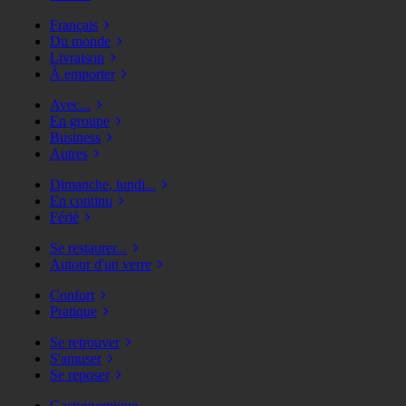
Français
Du monde
Livraison
À emporter
Avec...
En groupe
Business
Autres
Dimanche, lundi...
En continu
Férié
Se restaurer...
Autour d'un verre
Confort
Pratique
Se retrouver
S'amuser
Se reposer
Gastronomique