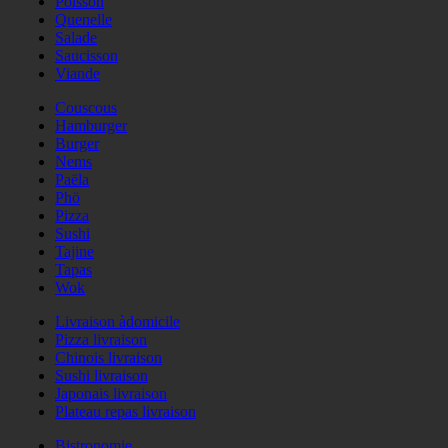
Poisson
Quenelle
Salade
Saucisson
Viande
Couscous
Hamburger
Burger
Nems
Paëla
Phö
Pizza
Sushi
Tajine
Tapas
Wok
Livraison àdomicile
Pizza livraison
Chinois livraison
Sushi livraison
Japonais livraison
Plateau repas livraison
Bistronomie