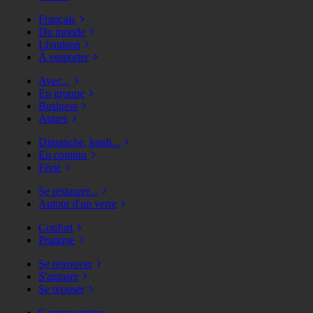
Français
Du monde
Livraison
À emporter
Avec...
En groupe
Business
Autres
Dimanche, lundi...
En continu
Férié
Se restaurer...
Autour d'un verre
Confort
Pratique
Se retrouver
S'amuser
Se reposer
Gastronomique