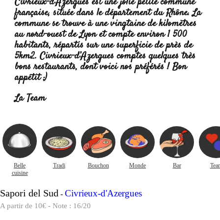
Civrieux-d’Azergues est une jolie petite commune
française, située dans le département du Rhône. La
commune se trouve à une vingtaine de kilomètres
au nord-ouest de Lyon et compte environ 1 500
habitants, répartis sur une superficie de près de
5km2. Civrieux-d’Azergues comptes quelques très
bons restaurants, dont voici nos préférés ! Bon
appétit ;)
Lire la suite :
La Team
Belle
Tradi
Bouchon
Monde
Bar
Tea
cuisine
Sapori del Sud
Civrieux-d'Azergues
-
A partir de 10€ - Note : 16/20