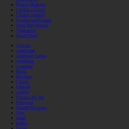
Bistrot Moderne
Cuisine à l'azote
Cuisine créative
Cuisine moléculaire
Santé Bio Naturel
Végétarien
World Food
Africain
Américain
Amérique Latine
Arménien
Asiatique
Belge
Brésilien
Cacher
Chinois
Coréen
Cuisine des Iles
Espagnol
Grande Bretagne
Grec
Halal
Indien
Italien