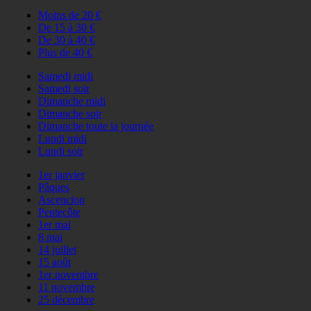
Moins de 20 €
De 15 à 30 €
De 30 à 40 €
Plus de 40 €
Samedi midi
Samedi soir
Dimanche midi
Dimanche soir
Dimanche toute la journée
Lundi midi
Lundi soir
1er janvier
Pâques
Ascencion
Pentecôte
1er mai
8 mai
14 juillet
15 août
1er novembre
11 novembre
25 décembre