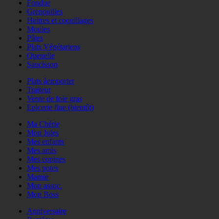
Fondue
Grenouilles
Huitres et coquillages
Moules
Pâtes
Plats Végétariens
Quenelle
Saucisson
Plats àemporter
Traiteur
Vente de foie gras
Epicerie fine (bientôt)
Ma Chérie
Mon Jules
Mes enfants
Mes amis
Mes copines
Mes potes
Mamie
Mon assoc.
Mon Boss
Anniversaire