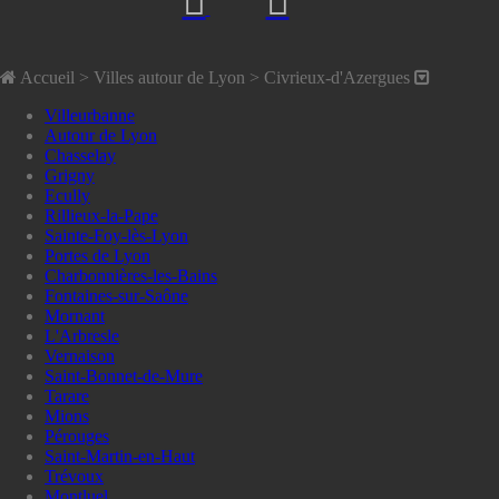
Accueil
> Villes autour de Lyon >
Civrieux-d'Azergues
Villeurbanne
Autour de Lyon
Chasselay
Grigny
Ecully
Rillieux-la-Pape
Sainte-Foy-lès-Lyon
Portes de Lyon
Charbonnières-les-Bains
Fontaines-sur-Saône
Mornant
L'Arbresle
Vernaison
Saint-Bonnet-de-Mure
Tarare
Mions
Pérouges
Saint-Martin-en-Haut
Trévoux
Montluel