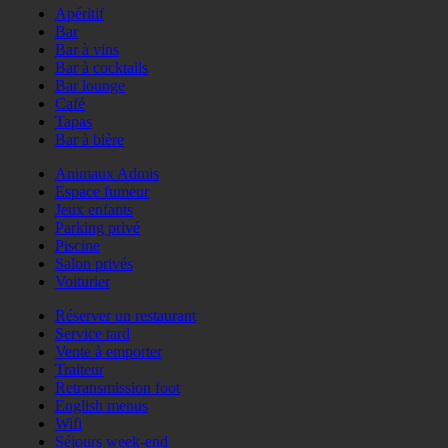
Apéritif
Bar
Bar à vins
Bar à cocktails
Bar lounge
Café
Tapas
Bar à bière
Animaux Admis
Espace fumeur
Jeux enfants
Parking privé
Piscine
Salon privés
Voiturier
Réserver un restaurant
Service tard
Vente à emporter
Traiteur
Retransmission foot
English menus
Wifi
Séjours week-end