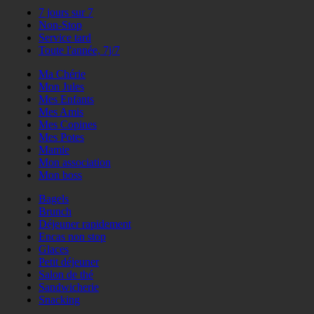
7 jours sur 7
Non-Stop
Service tard
Toute l'année, 7j/7
Ma Chérie
Mon Jules
Mes Enfants
Mes Amis
Mes Copines
Mes Potes
Mamie
Mon association
Mon boss
Bagels
Brunch
Déjeuner rapidement
Encas non stop
Glaces
Petit déjeuner
Salon de thé
Sandwicherie
Snacking