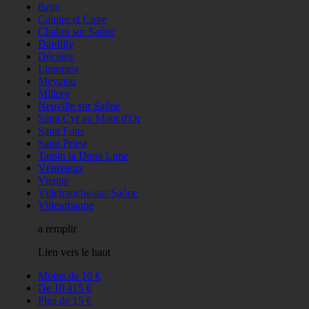
Bron
Caluire et Cuire
Chalon sur Saône
Dardilly
Décines
Limonest
Meyzieu
Millery
Neuville sur Saône
Saint Cyr au Mont d'Or
Saint Fons
Saint Priest
Tassin la Demi Lune
Vénisseux
Vienne
Villefranche-sur-Saône
Villeurbanne
a remplir
Lien vers le haut
Moins de 10 €
De 10 à15 €
Plus de 15 €