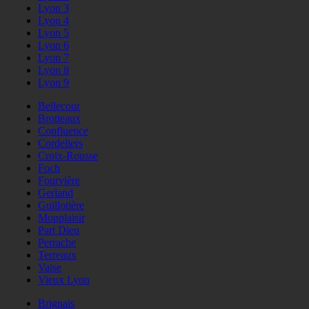
Lyon 3
Lyon 4
Lyon 5
Lyon 6
Lyon 7
Lyon 8
Lyon 9
Bellecour
Brotteaux
Confluence
Cordeliers
Croix-Rousse
Foch
Fourvière
Gerland
Guillotière
Monplaisir
Part Dieu
Perrache
Terreaux
Vaise
Vieux Lyon
Brignais