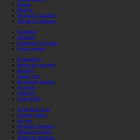
Bateau
Péniche
Terrasses Chauffées
Terrain de pétanque
Cheminée
Musicale
Patrimoine Lyonnais
Décor original
Romantique
Bistrot de caractère
Branché
Happy chic
Restaurant dansant
Atypique
Auberge
Table d'hôte
Au bord de l'eau
Charme urbain
Au vert
Premières terrasses
Terrasses secrètes
Toutes les terrasses