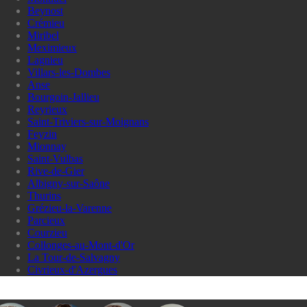
Beynost
Crémieu
Miribel
Meximieux
Lagnieu
Villars-les-Dombes
Anse
Bourgoin-Jallieu
Reyrieux
Saint-Triviers-sur-Moignans
Feyzin
Mionnay
Saint-Vulbas
Rive-de-Gier
Albigny-sur-Saône
Thurins
Grézieu-la-Varenne
Parcieux
Courzieu
Collonges-au-Mont-d'Or
La Tour-de-Salvagny
Civrieux-d'Azergues