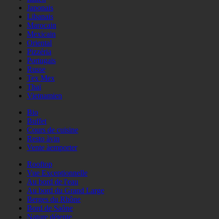
Japonais
Libanais
Marocain
Mexicain
Oriental
Pizzéria
Portugais
Russe
Tex Mex
Thaï
Vietnamien
Bio
Buffet
Cours de cuisine
Resto àvin
Vente àemporter
Rooftop
Vue Exceptionnelle
Au bord de l'eau
Au bord du Grand Large
Berges du Rhône
Bord de Saône
Nature détente