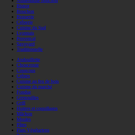
Authentique bouchon
Bistrot
Bouchon
Brasserie
Crêperie
Cuisine du Sud
Lyonnais
Provençal
Savoyard
Traditionnelle
Andouillette
Choucroute
Couscous
Crêpes
Cuisine au feu de bois
Cuisine du marché
Fondue
Grenouilles
Grill
Huitres et coquillages
Mâchon
Moules
Pâtes
Plats Végétariens