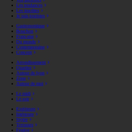
Les tendances
Les insolites
Je suis touristes
Gastronomique
Bouchon
Française
Du monde
Contemporaine
Concept
Arrondissement
Quartier
Autour de lyon
Zone
Autour de moi
Le midi
Le soir
Extérieure
Intérieure
Stylée
Terrasses
Festive