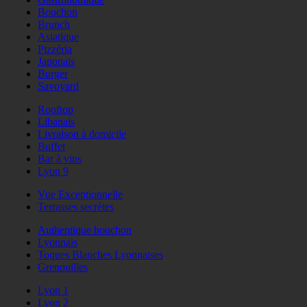
Bouchon
Brunch
Asiatique
Pizzéria
Japonais
Burger
Savoyard
Rooftop
Libanais
Livraison à domicile
Buffet
Bar à vins
Lyon 9
Vue Exceptionnelle
Terrasses secrètes
Authentique bouchon
Lyonnais
Toques Blanches Lyonnaises
Grenouilles
Lyon 1
Lyon 2