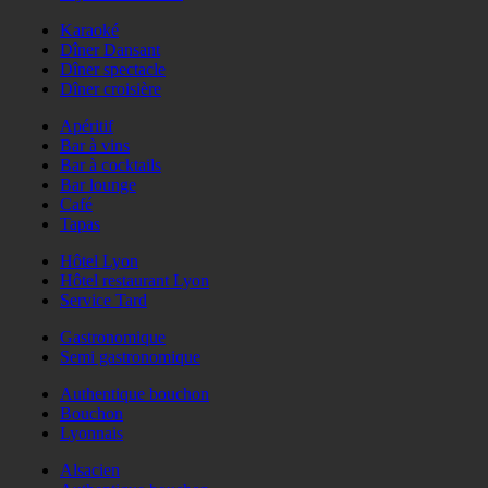
Karaoké
Dîner Dansant
Dîner spectacle
Dîner croisière
Apéritif
Bar à vins
Bar à cocktails
Bar lounge
Café
Tapas
Hôtel Lyon
Hôtel restaurant Lyon
Service Tard
Gastronomique
Semi gastronomique
Authentique bouchon
Bouchon
Lyonnais
Alsacien