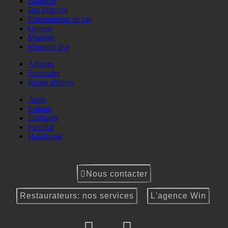
Baptême
Bar Mitzvah
Enterrements de vie
Groupe
Mariage
Musique live
Affaires
Seminaire
Repas affaires
Amis
Enfants
Etudiants
Familial
Handicapé
Nous contacter
Restaurateurs: nos services
L'agence Win