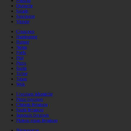
Poisson
Quenelle
Salade
Saucisson
Viande
Couscous
Hamburger
Burger
Nems
Paëla
Phö
Pizza
Sushi
Tajine
Tapas
Wok
Livraison àdomicile
Pizza livraison
Chinois livraison
Sushi livraison
Japonais livraison
Plateau repas livraison
Bistronomie