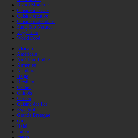
Bistrot Moderne
Cuisine à l'azote
Cuisine créative
Cuisine moléculaire
Santé Bio Naturel
Végétarien
World Food
Africain
Américain
Amérique Latine
Arménien
Asiatique
Belge
Brésilien
Cacher
Chinois
Coréen
Cuisine des Iles
Espagnol
Grande Bretagne
Grec
Halal
Indien
Italien