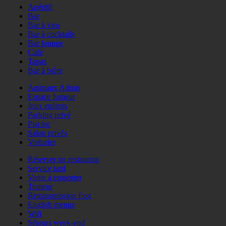
Apéritif
Bar
Bar à vins
Bar à cocktails
Bar lounge
Café
Tapas
Bar à bière
Animaux Admis
Espace fumeur
Jeux enfants
Parking privé
Piscine
Salon privés
Voiturier
Réserver un restaurant
Service tard
Vente à emporter
Traiteur
Retransmission foot
English menus
Wifi
Séjours week-end