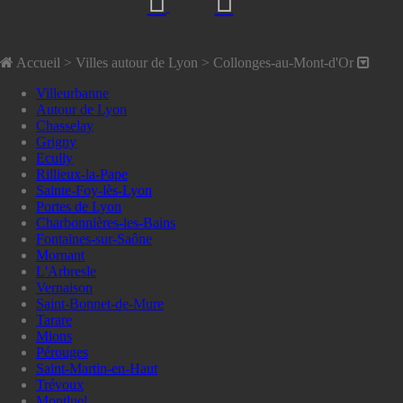
Accueil
> Villes autour de Lyon >
Collonges-au-Mont-d'Or
Villeurbanne
Autour de Lyon
Chasselay
Grigny
Ecully
Rillieux-la-Pape
Sainte-Foy-lès-Lyon
Portes de Lyon
Charbonnières-les-Bains
Fontaines-sur-Saône
Mornant
L'Arbresle
Vernaison
Saint-Bonnet-de-Mure
Tarare
Mions
Pérouges
Saint-Martin-en-Haut
Trévoux
Montluel