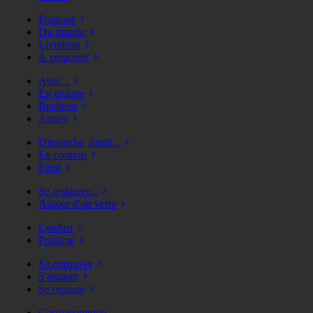
Français
Du monde
Livraison
À emporter
Avec...
En groupe
Business
Autres
Dimanche, lundi...
En continu
Férié
Se restaurer...
Autour d'un verre
Confort
Pratique
Se retrouver
S'amuser
Se reposer
Gastronomique