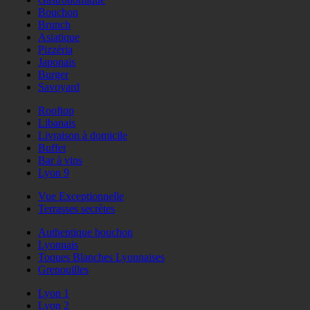
Bouchon
Brunch
Asiatique
Pizzéria
Japonais
Burger
Savoyard
Rooftop
Libanais
Livraison à domicile
Buffet
Bar à vins
Lyon 9
Vue Exceptionnelle
Terrasses secrètes
Authentique bouchon
Lyonnais
Toques Blanches Lyonnaises
Grenouilles
Lyon 1
Lyon 2