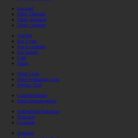
Karaoké
Dîner Dansant
Dîner spectacle
Dîner croisière
Apéritif
Bar à vins
Bar à cocktails
Bar lounge
Café
Tapas
Hôtel Lyon
Hôtel restaurant Lyon
Service Tard
Gastronomique
Semi gastronomique
Authentique bouchon
Bouchon
Lyonnais
Alsacien