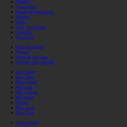
Fondue
Grenouilles
Huitres et coquillages
Moules
Pâtes
Plats Végétariens
Quenelle
Saucisson
Plats àemporter
Traiteur
Vente de foie gras
Epicerie fine (bientôt)
Ma Chérie
Mon Jules
Mes enfants
Mes amis
Mes copines
Mes potes
Mamie
Mon assoc.
Mon Boss
Anniversaire