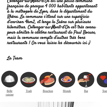
Collonges-au-Mont-d’Or est une petite commune
française de presque 4 000 habitants appartenant
à la métropole de Lyon, dans le département du
Rhône. La commune s’étend sur une superficie
d’environ 4km2, et longe la Saône sur plusieurs
kilomètres. Collonges-au-Mont-d’Or est très connu
pour abriter le célèbre restaurant de Paul Bocuse,
mais la commune compte d’autres très bons
restaurants ! On vous laisse les découvrir ici ;)
Lire
la suite :
La Team
Belle
Tradi
Bouchon
Monde
Bar
Tea
cuisine