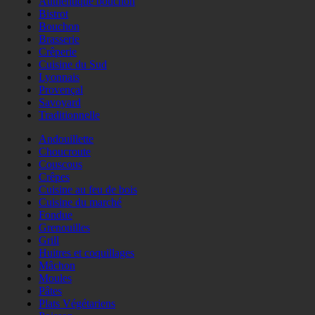
Authentique bouchon
Bistrot
Bouchon
Brasserie
Crêperie
Cuisine du Sud
Lyonnais
Provençal
Savoyard
Traditionnelle
Andouillette
Choucroute
Couscous
Crêpes
Cuisine au feu de bois
Cuisine du marché
Fondue
Grenouilles
Grill
Huitres et coquillages
Mâchon
Moules
Pâtes
Plats Végétariens