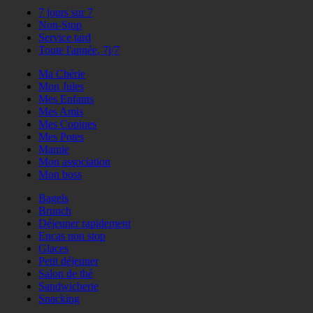
7 jours sur 7
Non-Stop
Service tard
Toute l'année, 7j/7
Ma Chérie
Mon Jules
Mes Enfants
Mes Amis
Mes Copines
Mes Potes
Mamie
Mon association
Mon boss
Bagels
Brunch
Déjeuner rapidement
Encas non stop
Glaces
Petit déjeuner
Salon de thé
Sandwicherie
Snacking