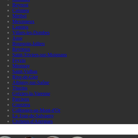
Beynost
Crémieu
Miribel
Meximieux
Lagnieu
Villars-les-Dombes
Anse
Bourgoin-Jallieu
Reyrieux
Saint-Triviers-sur-Moignans
Feyzin
Mionnay
Saint-Vulbas
Rive-de-Gier
Albigny-sur-Saône
Thurins
Grézieu-la-Varenne
Parcieux
Courzieu
Collonges-au-Mont-d'Or
La Tour-de-Salvagny
Civrieux-d'Azergues