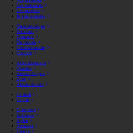
Les tendances
Les insolites
Je suis touristes
Gastronomique
Bouchon
Française
Du monde
Contemporaine
Concept
Arrondissement
Quartier
Autour de lyon
Zone
Autour de moi
Le midi
Le soir
Extérieure
Intérieure
Stylée
Terrasses
Festive