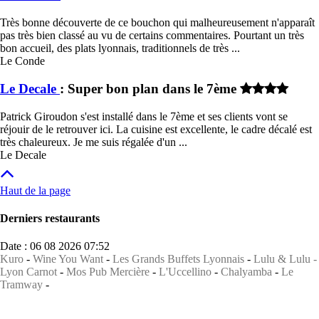
Très bonne découverte de ce bouchon qui malheureusement n'apparaît
pas très bien classé au vu de certains commentaires. Pourtant un très
bon accueil, des plats lyonnais, traditionnels de très ...
Le Conde
Le Decale
: Super bon plan dans le 7ème
Patrick Giroudon s'est installé dans le 7ème et ses clients vont se
réjouir de le retrouver ici. La cuisine est excellente, le cadre décalé est
très chaleureux. Je me suis régalée d'un ...
Le Decale
Haut de la page
Derniers restaurants
Date : 06 08 2026 07:52
Kuro
-
Wine You Want
-
Les Grands Buffets Lyonnais
-
Lulu & Lulu -
Lyon Carnot
-
Mos Pub Mercière
-
L'Uccellino
-
Chalyamba
-
Le
Tramway
-