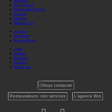
Baptême
Bar Mitzvah
Enterrements de vie
Groupe
Mariage
Musique live
Affaires
Seminaire
Repas affaires
Amis
Enfants
Etudiants
Familial
Handicapé
Nous contacter
Restaurateurs: nos services
L'agence Win