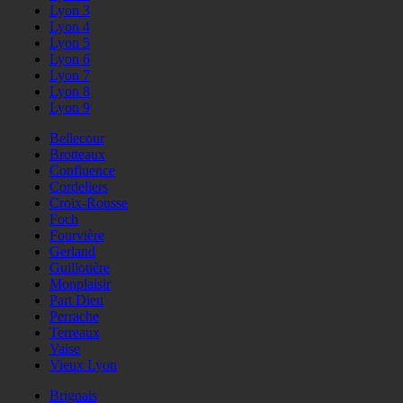
Lyon 3
Lyon 4
Lyon 5
Lyon 6
Lyon 7
Lyon 8
Lyon 9
Bellecour
Brotteaux
Confluence
Cordeliers
Croix-Rousse
Foch
Fourvière
Gerland
Guillotière
Monplaisir
Part Dieu
Perrache
Terreaux
Vaise
Vieux Lyon
Brignais