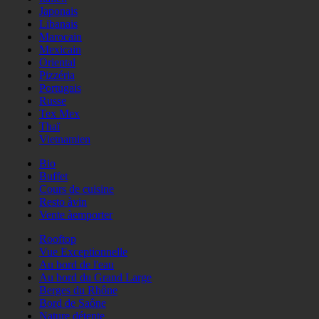
Japonais
Libanais
Marocain
Mexicain
Oriental
Pizzéria
Portugais
Russe
Tex Mex
Thaï
Vietnamien
Bio
Buffet
Cours de cuisine
Resto àvin
Vente àemporter
Rooftop
Vue Exceptionnelle
Au bord de l'eau
Au bord du Grand Large
Berges du Rhône
Bord de Saône
Nature détente