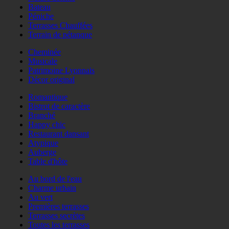
Bateau
Péniche
Terrasses Chauffées
Terrain de pétanque
Cheminée
Musicale
Patrimoine Lyonnais
Décor original
Romantique
Bistrot de caractère
Branché
Happy chic
Restaurant dansant
Atypique
Auberge
Table d'hôte
Au bord de l'eau
Charme urbain
Au vert
Premières terrasses
Terrasses secrètes
Toutes les terrasses