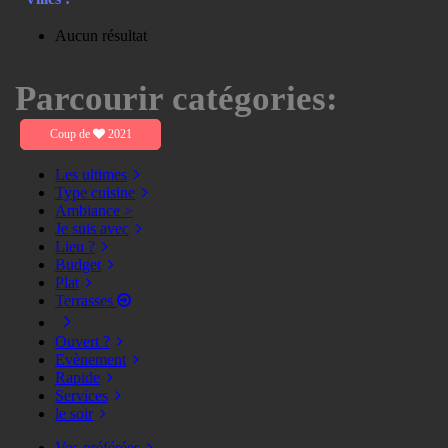
Aucun résultat
Parcourir catégories:
Coup de
2021
Les ultimes
Type cuisine
Ambiance >
Je suis avec
Lieu ?
Budget
Plat
Terrasses
Ouvert ?
Evènement
Rapide
Services
le soir
Vos préférées