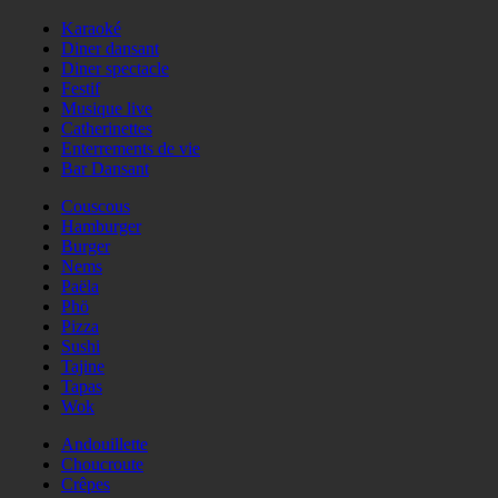
Karaoké
Diner dansant
Diner spectacle
Festif
Musique live
Catherinettes
Enterrements de vie
Bar Dansant
Couscous
Hamburger
Burger
Nems
Paëla
Phö
Pizza
Sushi
Tajine
Tapas
Wok
Andouillette
Choucroute
Crêpes