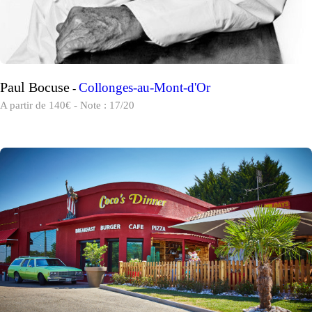
Paul Bocuse
Collonges-au-Mont-d'Or
-
A partir de 140€ - Note : 17/20