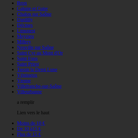
Bron
Caluire et Cuire
Chalon sur Saône
Dardilly
Décines
Limonest
Meyzieu
Millery
Neuville sur Saône
Saint Cyr au Mont d'Or
Saint Fons
Saint Priest
Tassin la Demi Lune
Vénisseux
Vienne
Villefranche-sur-Saône
Villeurbanne
a remplir
Lien vers le haut
Moins de 10 €
De 10 à15 €
Plus de 15 €