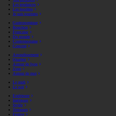
Les tendances
Les insolites
Je suis touristes
Gastronomique
Bouchon
Française
Du monde
Contemporaine
Concept
Arrondissement
Quartier
Autour de lyon
Zone
Autour de moi
Le midi
Le soir
Extérieure
Intérieure
Stylée
Terrasses
Festive