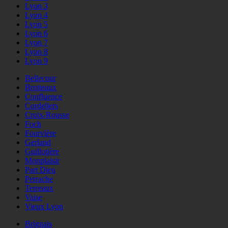
Lyon 3
Lyon 4
Lyon 5
Lyon 6
Lyon 7
Lyon 8
Lyon 9
Bellecour
Brotteaux
Confluence
Cordeliers
Croix-Rousse
Foch
Fourvière
Gerland
Guillotière
Monplaisir
Part Dieu
Perrache
Terreaux
Vaise
Vieux Lyon
Brignais