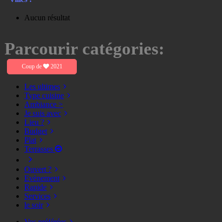
Aucun résultat
Parcourir catégories:
Coup de
2021
Les ultimes
Type cuisine
Ambiance >
Je suis avec
Lieu ?
Budget
Plat
Terrasses
Ouvert ?
Evènement
Rapide
Services
le soir
Vos préférées