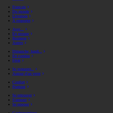
Français
Du monde
Livraison
À emporter
Avec...
En groupe
Business
Autres
Dimanche, lundi...
En continu
Férié
Se restaurer...
Autour d'un verre
Confort
Pratique
Se retrouver
S'amuser
Se reposer
Gastronomique