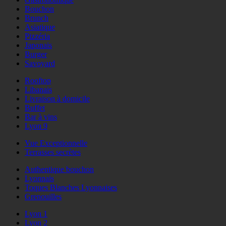
Bouchon
Brunch
Asiatique
Pizzéria
Japonais
Burger
Savoyard
Rooftop
Libanais
Livraison à domicile
Buffet
Bar à vins
Lyon 9
Vue Exceptionnelle
Terrasses secrètes
Authentique bouchon
Lyonnais
Toques Blanches Lyonnaises
Grenouilles
Lyon 1
Lyon 2