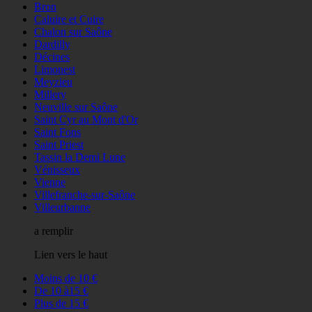
Bron
Caluire et Cuire
Chalon sur Saône
Dardilly
Décines
Limonest
Meyzieu
Millery
Neuville sur Saône
Saint Cyr au Mont d'Or
Saint Fons
Saint Priest
Tassin la Demi Lune
Vénisseux
Vienne
Villefranche-sur-Saône
Villeurbanne
a remplir
Lien vers le haut
Moins de 10 €
De 10 à15 €
Plus de 15 €