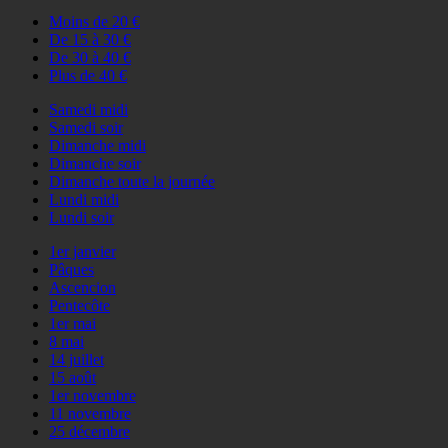
Moins de 20 €
De 15 à 30 €
De 30 à 40 €
Plus de 40 €
Samedi midi
Samedi soir
Dimanche midi
Dimanche soir
Dimanche toute la journée
Lundi midi
Lundi soir
1er janvier
Pâques
Ascencion
Pentecôte
1er mai
8 mai
14 juillet
15 août
1er novembre
11 novembre
25 décembre