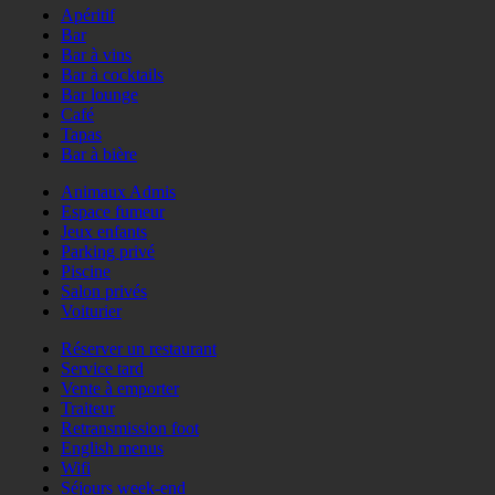
Apéritif
Bar
Bar à vins
Bar à cocktails
Bar lounge
Café
Tapas
Bar à bière
Animaux Admis
Espace fumeur
Jeux enfants
Parking privé
Piscine
Salon privés
Voiturier
Réserver un restaurant
Service tard
Vente à emporter
Traiteur
Retransmission foot
English menus
Wifi
Séjours week-end