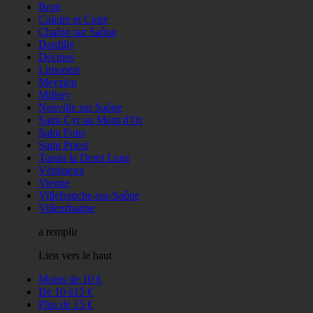
Bron
Caluire et Cuire
Chalon sur Saône
Dardilly
Décines
Limonest
Meyzieu
Millery
Neuville sur Saône
Saint Cyr au Mont d'Or
Saint Fons
Saint Priest
Tassin la Demi Lune
Vénisseux
Vienne
Villefranche-sur-Saône
Villeurbanne
a remplir
Lien vers le haut
Moins de 10 €
De 10 à15 €
Plus de 15 €