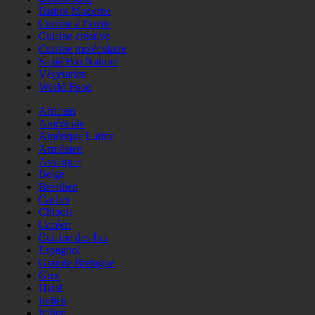
Bistrot Moderne
Cuisine à l'azote
Cuisine créative
Cuisine moléculaire
Santé Bio Naturel
Végétarien
World Food
Africain
Américain
Amérique Latine
Arménien
Asiatique
Belge
Brésilien
Cacher
Chinois
Coréen
Cuisine des Iles
Espagnol
Grande Bretagne
Grec
Halal
Indien
Italien