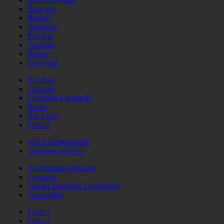
Bouchon
Brunch
Asiatique
Pizzéria
Japonais
Burger
Savoyard
Rooftop
Libanais
Livraison à domicile
Buffet
Bar à vins
Lyon 9
Vue Exceptionnelle
Terrasses secrètes
Authentique bouchon
Lyonnais
Toques Blanches Lyonnaises
Grenouilles
Lyon 1
Lyon 2