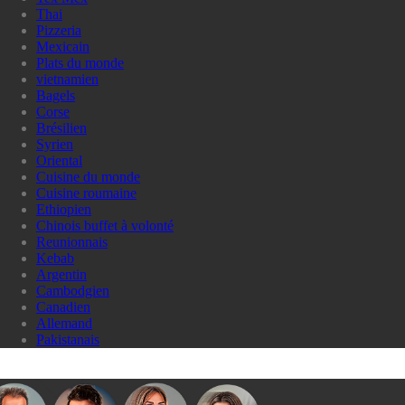
Thai
Pizzeria
Mexicain
Plats du monde
vietnamien
Bagels
Corse
Brésilien
Syrien
Oriental
Cuisine du monde
Cuisine roumaine
Ethiopien
Chinois buffet à volonté
Reunionnais
Kebab
Argentin
Cambodgien
Canadien
Allemand
Pakistanais