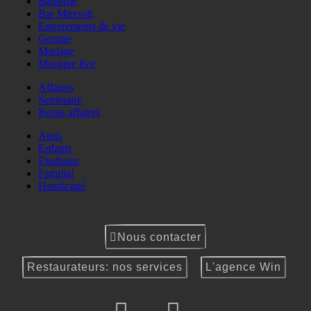
Baptême
Bar Mitzvah
Enterrements de vie
Groupe
Mariage
Musique live
Affaires
Seminaire
Repas affaires
Amis
Enfants
Etudiants
Familial
Handicapé
Nous contacter
Restaurateurs: nos services
L'agence Win