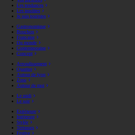
Les tendances
Les insolites
Je suis touristes
Gastronomique
Bouchon
Française
Du monde
Contemporaine
Concept
Arrondissement
Quartier
Autour de lyon
Zone
Autour de moi
Le midi
Le soir
Extérieure
Intérieure
Stylée
Terrasses
Festive