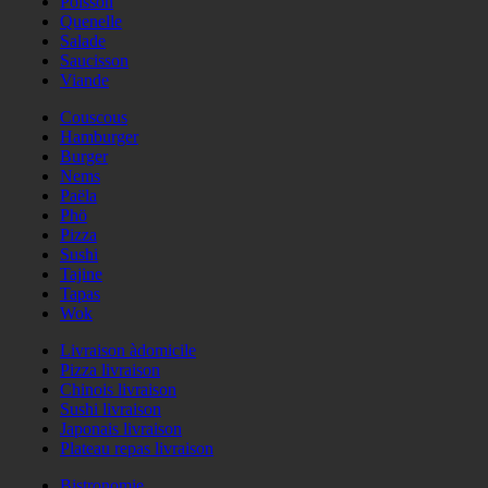
Poisson
Quenelle
Salade
Saucisson
Viande
Couscous
Hamburger
Burger
Nems
Paëla
Phö
Pizza
Sushi
Tajine
Tapas
Wok
Livraison àdomicile
Pizza livraison
Chinois livraison
Sushi livraison
Japonais livraison
Plateau repas livraison
Bistronomie