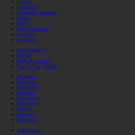
Fondue
Grenouilles
Huitres et coquillages
Moules
Pâtes
Plats Végétariens
Quenelle
Saucisson
Plats àemporter
Traiteur
Vente de foie gras
Epicerie fine (bientôt)
Ma Chérie
Mon Jules
Mes enfants
Mes amis
Mes copines
Mes potes
Mamie
Mon assoc.
Mon Boss
Anniversaire