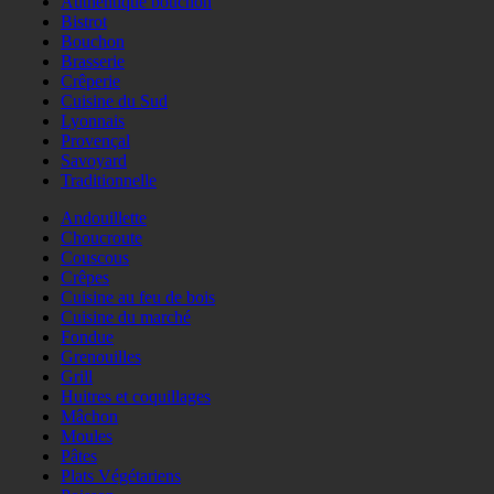
Authentique bouchon
Bistrot
Bouchon
Brasserie
Crêperie
Cuisine du Sud
Lyonnais
Provençal
Savoyard
Traditionnelle
Andouillette
Choucroute
Couscous
Crêpes
Cuisine au feu de bois
Cuisine du marché
Fondue
Grenouilles
Grill
Huitres et coquillages
Mâchon
Moules
Pâtes
Plats Végétariens