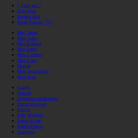
7 jours sur 7
Non-Stop
Service tard
Toute l'année, 7j/7
Ma Chérie
Mon Jules
Mes Enfants
Mes Amis
Mes Copines
Mes Potes
Mamie
Mon association
Mon boss
Bagels
Brunch
Déjeuner rapidement
Encas non stop
Glaces
Petit déjeuner
Salon de thé
Sandwicherie
Snacking