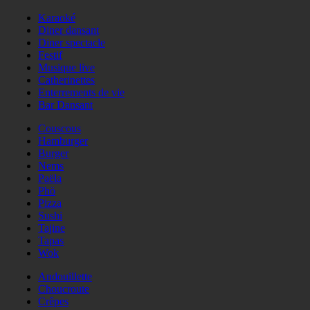
Karaoké
Diner dansant
Diner spectacle
Festif
Musique live
Catherinettes
Enterrements de vie
Bar Dansant
Couscous
Hamburger
Burger
Nems
Paëla
Phö
Pizza
Sushi
Tajine
Tapas
Wok
Andouillette
Choucroute
Crêpes