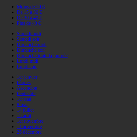
Moins de 20 €
De 15 à 30 €
De 30 à 40 €
Plus de 40 €
Samedi midi
Samedi soir
Dimanche midi
Dimanche soir
Dimanche toute la journée
Lundi midi
Lundi soir
1er janvier
Pâques
Ascencion
Pentecôte
1er mai
8 mai
14 juillet
15 août
1er novembre
11 novembre
25 décembre