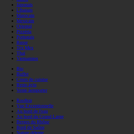
Japonais
Libanais
Marocain
Mexicain
Oriental
Pizzéria
Portugais
Russe
Tex Mex
Thaï
Vietnamien
Bio
Buffet
Cours de cuisine
Resto àvin
Vente àemporter
Rooftop
Vue Exceptionnelle
Au bord de l'eau
Au bord du Grand Large
Berges du Rhône
Bord de Saône
Nature détente