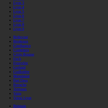
Lyon 3
Lyon 4
Lyon 5
Lyon 6
Lyon 7
Lyon 8
Lyon 9
Bellecour
Brotteaux
Confluence
Cordeliers
Croix-Rousse
Foch
Fourvière
Gerland
Guillotière
Monplaisir
Part Dieu
Perrache
Terreaux
Vaise
Vieux Lyon
Brignais