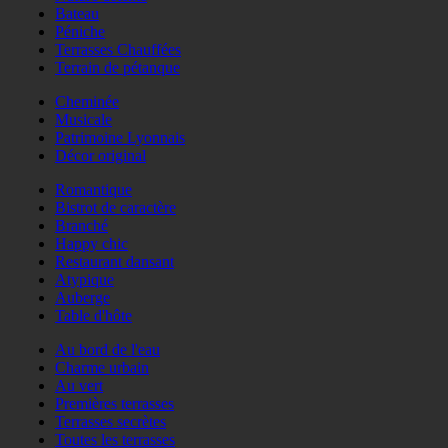
Bateau
Péniche
Terrasses Chauffées
Terrain de pétanque
Cheminée
Musicale
Patrimoine Lyonnais
Décor original
Romantique
Bistrot de caractère
Branché
Happy chic
Restaurant dansant
Atypique
Auberge
Table d'hôte
Au bord de l'eau
Charme urbain
Au vert
Premières terrasses
Terrasses secrètes
Toutes les terrasses