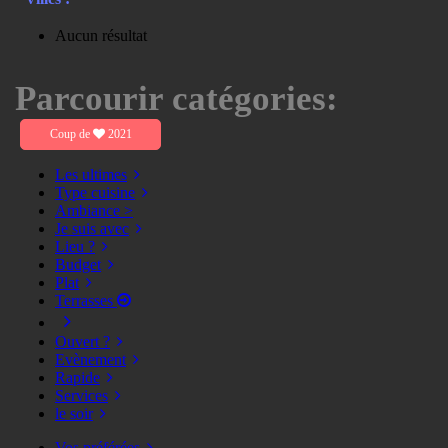
Aucun résultat
Parcourir catégories:
Coup de
2021
Les ultimes
Type cuisine
Ambiance >
Je suis avec
Lieu ?
Budget
Plat
Terrasses
Ouvert ?
Evènement
Rapide
Services
le soir
Vos préférées