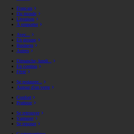
Français
Du monde
Livraison
À emporter
Avec...
En groupe
Business
Autres
Dimanche, lundi...
En continu
Férié
Se restaurer...
Autour d'un verre
Confort
Pratique
Se retrouver
S'amuser
Se reposer
Gastronomique