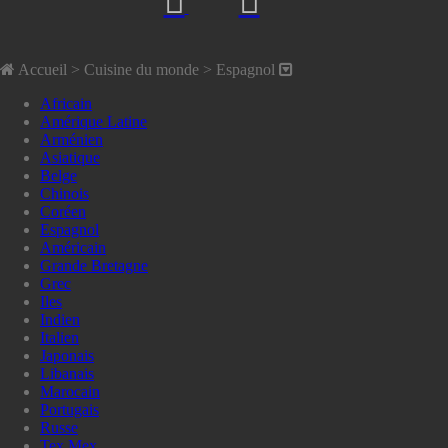
Accueil
> Cuisine du monde >
Espagnol
Africain
Amérique Latine
Arménien
Asiatique
Belge
Chinois
Coréen
Espagnol
Américain
Grande Bretagne
Grec
Iles
Indien
Italien
Japonais
Libanais
Marocain
Portugais
Russe
Tex Mex