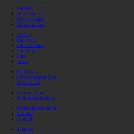
Karaoké
Dîner Dansant
Dîner spectacle
Dîner croisière
Apéritif
Bar à vins
Bar à cocktails
Bar lounge
Café
Tapas
Hôtel Lyon
Hôtel restaurant Lyon
Service Tard
Gastronomique
Semi gastronomique
Authentique bouchon
Bouchon
Lyonnais
Alsacien