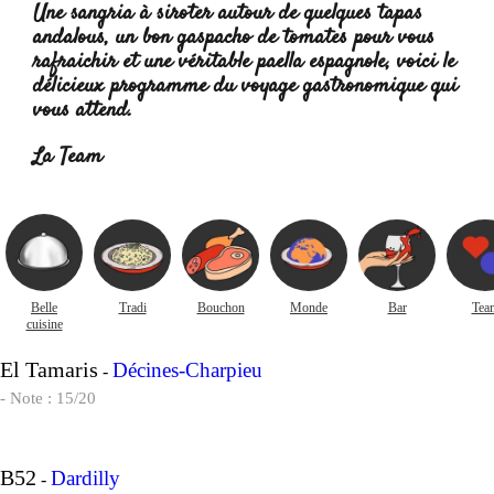
Une sangria à siroter autour de quelques tapas
andalous,
un bon gaspacho de tomates pour vous
rafraichir
et une véritable paella espagnole, voici le
délicieux programme du voyage gastronomique qui
vous attend.
La Team
Belle
Tradi
Bouchon
Monde
Bar
Tea
cuisine
El Tamaris
Décines-Charpieu
-
- Note : 15/20
B52
Dardilly
-