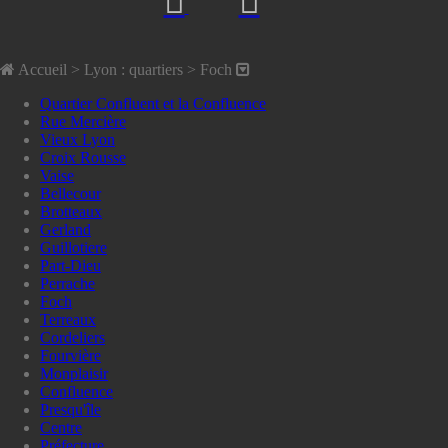
Accueil
> Lyon : quartiers >
Foch
Quartier Confluent et la Confluence
Rue Mercière
Vieux Lyon
Croix Rousse
Vaise
Bellecour
Brotteaux
Gerland
Guillotiere
Part-Dieu
Perrache
Foch
Terreaux
Cordeliers
Fourvière
Monplaisir
Confluence
Presqu'île
Centre
Préfecture