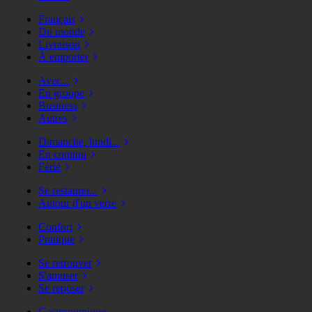
Français
Du monde
Livraison
À emporter
Avec...
En groupe
Business
Autres
Dimanche, lundi...
En continu
Férié
Se restaurer...
Autour d'un verre
Confort
Pratique
Se retrouver
S'amuser
Se reposer
Gastronomique