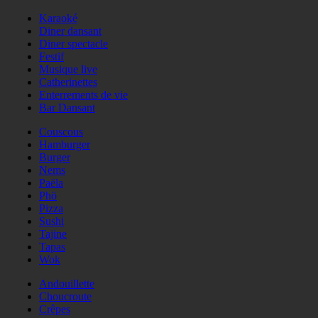
Karaoké
Diner dansant
Diner spectacle
Festif
Musique live
Catherinettes
Enterrements de vie
Bar Dansant
Couscous
Hamburger
Burger
Nems
Paëla
Phö
Pizza
Sushi
Tajine
Tapas
Wok
Andouillette
Choucroute
Crêpes