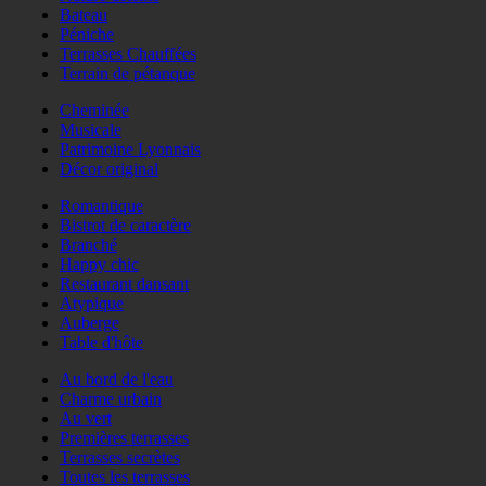
Bateau
Péniche
Terrasses Chauffées
Terrain de pétanque
Cheminée
Musicale
Patrimoine Lyonnais
Décor original
Romantique
Bistrot de caractère
Branché
Happy chic
Restaurant dansant
Atypique
Auberge
Table d'hôte
Au bord de l'eau
Charme urbain
Au vert
Premières terrasses
Terrasses secrètes
Toutes les terrasses