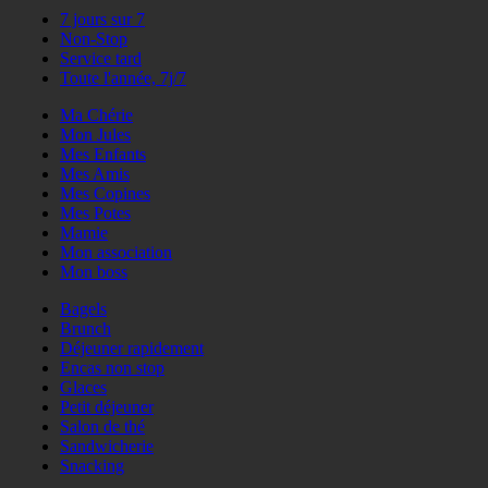
7 jours sur 7
Non-Stop
Service tard
Toute l'année, 7j/7
Ma Chérie
Mon Jules
Mes Enfants
Mes Amis
Mes Copines
Mes Potes
Mamie
Mon association
Mon boss
Bagels
Brunch
Déjeuner rapidement
Encas non stop
Glaces
Petit déjeuner
Salon de thé
Sandwicherie
Snacking