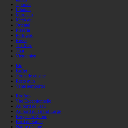
Japonais
Libanais
Marocain
Mexicain
Oriental
Pizzéria
Portugais
Russe
Tex Mex
Thaï
Vietnamien
Bio
Buffet
Cours de cuisine
Resto àvin
Vente àemporter
Rooftop
Vue Exceptionnelle
Au bord de l'eau
Au bord du Grand Large
Berges du Rhône
Bord de Saône
Nature détente