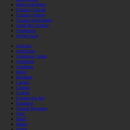
Bistrot Moderne
Cuisine à l'azote
Cuisine créative
Cuisine moléculaire
Santé Bio Naturel
Végétarien
World Food
Africain
Américain
Amérique Latine
Arménien
Asiatique
Belge
Brésilien
Cacher
Chinois
Coréen
Cuisine des Iles
Espagnol
Grande Bretagne
Grec
Halal
Indien
Italien