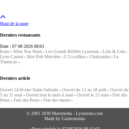
Haut de la page
Derniers restaurants
Date : 07 08 2026 08:01
Kuro
-
Wine You Want
-
Les Grands Buffets Lyonnais
-
Lulu & Lulu -
Lyon Carnot
-
Mos Pub Mercière
-
L'Uccellino
-
Chalyamba
-
Le
Tramway
-
Derniers article
Ouvert 14 février Saint-Valentin
-
Ouvert du 12 au 18 août
-
Ouvert du
5 au 11 aout
-
Ouvert tout le mois d aout
-
Ouvert le 15 aout
-
Fete des
Peres
-
Fete des Peres
-
Fete des meres
-
© 2001 2030 Marsmedia - Lyonresto.com
Made by Gastronomia
>Page générée le 07/08/2026 08-01:05