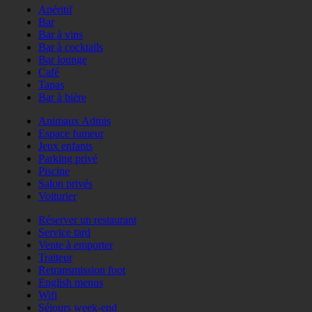
Apéritif
Bar
Bar à vins
Bar à cocktails
Bar lounge
Café
Tapas
Bar à bière
Animaux Admis
Espace fumeur
Jeux enfants
Parking privé
Piscine
Salon privés
Voiturier
Réserver un restaurant
Service tard
Vente à emporter
Traiteur
Retransmission foot
English menus
Wifi
Séjours week-end