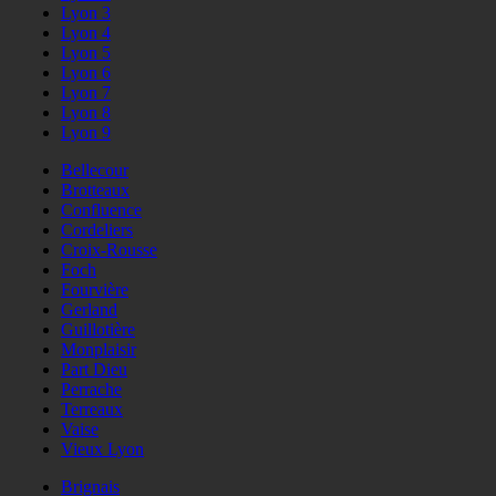
Lyon 3
Lyon 4
Lyon 5
Lyon 6
Lyon 7
Lyon 8
Lyon 9
Bellecour
Brotteaux
Confluence
Cordeliers
Croix-Rousse
Foch
Fourvière
Gerland
Guillotière
Monplaisir
Part Dieu
Perrache
Terreaux
Vaise
Vieux Lyon
Brignais