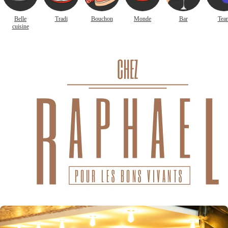
Belle
Tradi
Bouchon
Monde
Bar
Tea
cuisine