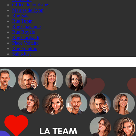
Office du tourisme
Mairies de Lyon
Rue Sala
Rue Tupin
Rue Chavanne
Rue Royale
Rue Garibaldi
Place Voltaire
Rue Franklin
Saint-Just