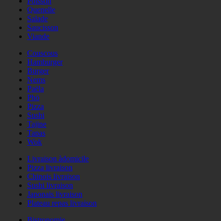
Poisson
Quenelle
Salade
Saucisson
Viande
Couscous
Hamburger
Burger
Nems
Paëla
Phö
Pizza
Sushi
Tajine
Tapas
Wok
Livraison àdomicile
Pizza livraison
Chinois livraison
Sushi livraison
Japonais livraison
Plateau repas livraison
Bistronomie