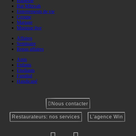
Baptême
Bar Mitzvah
Enterrements de vie
Groupe
Mariage
Musique live
Affaires
Seminaire
Repas affaires
Amis
Enfants
Etudiants
Familial
Handicapé
Nous contacter
Restaurateurs: nos services
L'agence Win