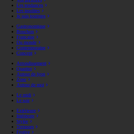
Les tendances
Les insolites
Je suis touristes
Gastronomique
Bouchon
Française
Du monde
Contemporaine
Concept
Arrondissement
Quartier
Autour de lyon
Zone
Autour de moi
Le midi
Le soir
Extérieure
Intérieure
Stylée
Terrasses
Festive