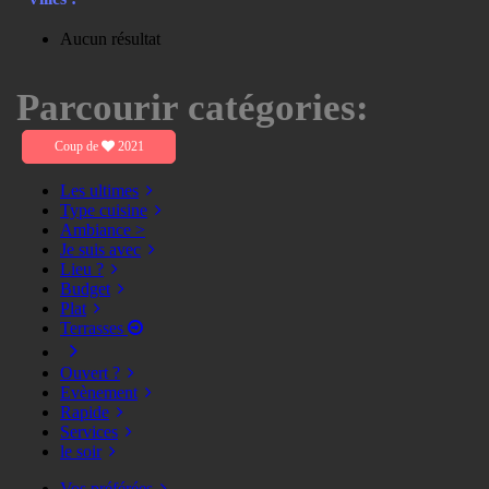
Aucun résultat
Parcourir catégories:
Coup de
2021
Les ultimes
Type cuisine
Ambiance >
Je suis avec
Lieu ?
Budget
Plat
Terrasses
Ouvert ?
Evènement
Rapide
Services
le soir
Vos préférées