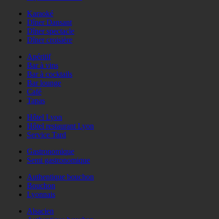
Karaoké
Dîner Dansant
Dîner spectacle
Dîner croisière
Apéritif
Bar à vins
Bar à cocktails
Bar lounge
Café
Tapas
Hôtel Lyon
Hôtel restaurant Lyon
Service Tard
Gastronomique
Semi gastronomique
Authentique bouchon
Bouchon
Lyonnais
Alsacien