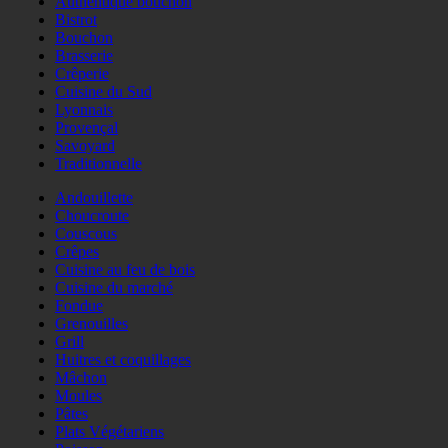
Authentique bouchon
Bistrot
Bouchon
Brasserie
Crêperie
Cuisine du Sud
Lyonnais
Provençal
Savoyard
Traditionnelle
Andouillette
Choucroute
Couscous
Crêpes
Cuisine au feu de bois
Cuisine du marché
Fondue
Grenouilles
Grill
Huitres et coquillages
Mâchon
Moules
Pâtes
Plats Végétariens