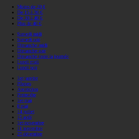
Moins de 20 €
De 15 à 30 €
De 30 à 40 €
Plus de 40 €
Samedi midi
Samedi soir
Dimanche midi
Dimanche soir
Dimanche toute la journée
Lundi midi
Lundi soir
1er janvier
Pâques
Ascencion
Pentecôte
1er mai
8 mai
14 juillet
15 août
1er novembre
11 novembre
25 décembre