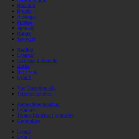
Bouchon
Brunch
Asiatique
Pizzéria
Japonais
Burger
Savoyard
Rooftop
Libanais
Livraison à domicile
Buffet
Bar à vins
Lyon 9
Vue Exceptionnelle
Terrasses secrètes
Authentique bouchon
Lyonnais
Toques Blanches Lyonnaises
Grenouilles
Lyon 1
Lyon 2