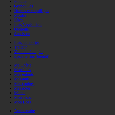
Fondue
Grenouilles
Huitres et coquillages
Moules
Pâtes
Plats Végétariens
Quenelle
Saucisson
Plats àemporter
Traiteur
Vente de foie gras
Epicerie fine (bientôt)
Ma Chérie
Mon Jules
Mes enfants
Mes amis
Mes copines
Mes potes
Mamie
Mon assoc.
Mon Boss
Anniversaire