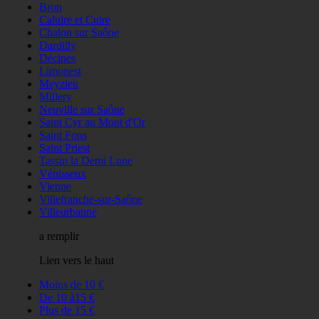
Bron
Caluire et Cuire
Chalon sur Saône
Dardilly
Décines
Limonest
Meyzieu
Millery
Neuville sur Saône
Saint Cyr au Mont d'Or
Saint Fons
Saint Priest
Tassin la Demi Lune
Vénisseux
Vienne
Villefranche-sur-Saône
Villeurbanne
a remplir
Lien vers le haut
Moins de 10 €
De 10 à15 €
Plus de 15 €