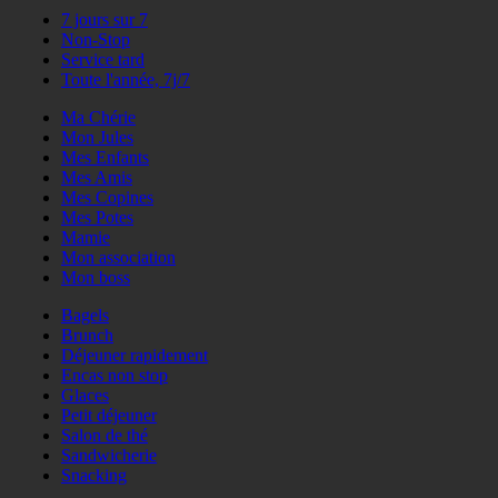
7 jours sur 7
Non-Stop
Service tard
Toute l'année, 7j/7
Ma Chérie
Mon Jules
Mes Enfants
Mes Amis
Mes Copines
Mes Potes
Mamie
Mon association
Mon boss
Bagels
Brunch
Déjeuner rapidement
Encas non stop
Glaces
Petit déjeuner
Salon de thé
Sandwicherie
Snacking