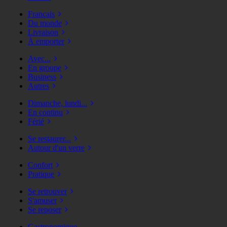
Français
Du monde
Livraison
À emporter
Avec...
En groupe
Business
Autres
Dimanche, lundi...
En continu
Férié
Se restaurer...
Autour d'un verre
Confort
Pratique
Se retrouver
S'amuser
Se reposer
Gastronomique