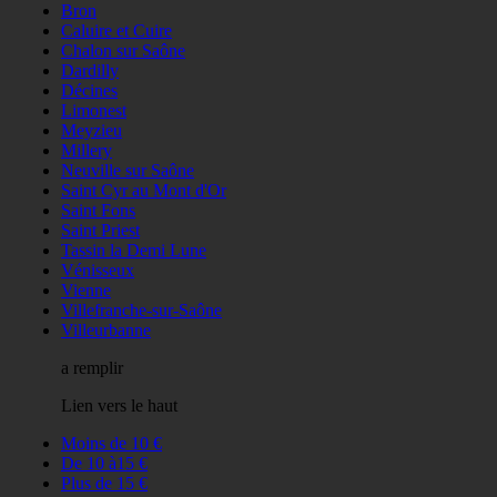
Bron
Caluire et Cuire
Chalon sur Saône
Dardilly
Décines
Limonest
Meyzieu
Millery
Neuville sur Saône
Saint Cyr au Mont d'Or
Saint Fons
Saint Priest
Tassin la Demi Lune
Vénisseux
Vienne
Villefranche-sur-Saône
Villeurbanne
a remplir
Lien vers le haut
Moins de 10 €
De 10 à15 €
Plus de 15 €