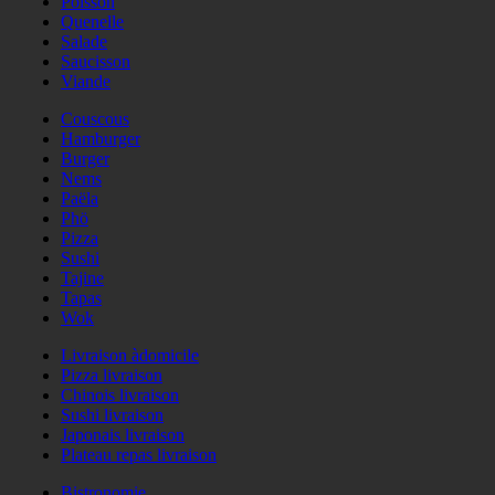
Poisson
Quenelle
Salade
Saucisson
Viande
Couscous
Hamburger
Burger
Nems
Paëla
Phö
Pizza
Sushi
Tajine
Tapas
Wok
Livraison àdomicile
Pizza livraison
Chinois livraison
Sushi livraison
Japonais livraison
Plateau repas livraison
Bistronomie