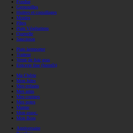
Fondue
Grenouilles
Huitres et coquillages
Moules
Pâtes
Plats Végétariens
Quenelle
Saucisson
Plats àemporter
Traiteur
Vente de foie gras
Epicerie fine (bientôt)
Ma Chérie
Mon Jules
Mes enfants
Mes amis
Mes copines
Mes potes
Mamie
Mon assoc.
Mon Boss
Anniversaire