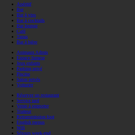
Apéritif
Bar
Bar à vins
Bar à cocktails
Bar lounge
Café
Tapas
Bar à bière
Animaux Admis
Espace fumeur
Jeux enfants
Parking privé
Piscine
Salon privés
Voiturier
Réserver un restaurant
Service tard
Vente à emporter
Traiteur
Retransmission foot
English menus
Wifi
Séjours week-end