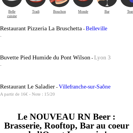
Belle
Tradi
Bouchon
Monde
Bar
Tea
cuisine
Restaurant Pizzeria La Bruschetta
Belleville
-
-
Buvette Pied Humide du Pont Wilson
Lyon 3
-
-
Restaurant Le Saladier
Villefranche-sur-Saône
-
A partir de 16€ - Note : 15/20
Le NOUVEAU RN Beer :
Brasserie, Rooftop, Bar au coeur