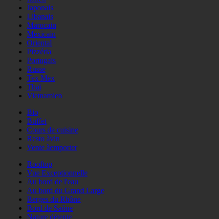
Japonais
Libanais
Marocain
Mexicain
Oriental
Pizzéria
Portugais
Russe
Tex Mex
Thaï
Vietnamien
Bio
Buffet
Cours de cuisine
Resto àvin
Vente àemporter
Rooftop
Vue Exceptionnelle
Au bord de l'eau
Au bord du Grand Large
Berges du Rhône
Bord de Saône
Nature détente