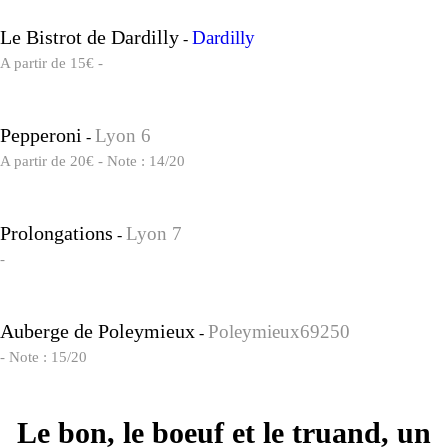
Le Bistrot de Dardilly
Dardilly
-
A partir de 15€ -
Pepperoni
Lyon 6
-
A partir de 20€ - Note : 14/20
Prolongations
Lyon 7
-
-
Auberge de Poleymieux
Poleymieux69250
-
- Note : 15/20
Le bon, le boeuf et le truand, un