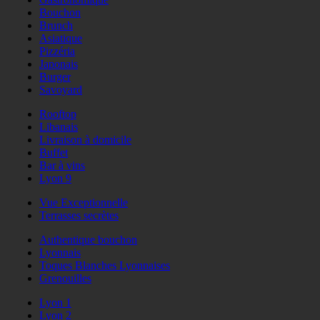
Bouchon
Brunch
Asiatique
Pizzéria
Japonais
Burger
Savoyard
Rooftop
Libanais
Livraison à domicile
Buffet
Bar à vins
Lyon 9
Vue Exceptionnelle
Terrasses secrètes
Authentique bouchon
Lyonnais
Toques Blanches Lyonnaises
Grenouilles
Lyon 1
Lyon 2