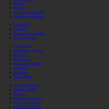
Bateau
Péniche
Terrasses Chauffées
Terrain de pétanque
Cheminée
Musicale
Patrimoine Lyonnais
Décor original
Romantique
Bistrot de caractère
Branché
Happy chic
Restaurant dansant
Atypique
Auberge
Table d'hôte
Au bord de l'eau
Charme urbain
Au vert
Premières terrasses
Terrasses secrètes
Toutes les terrasses