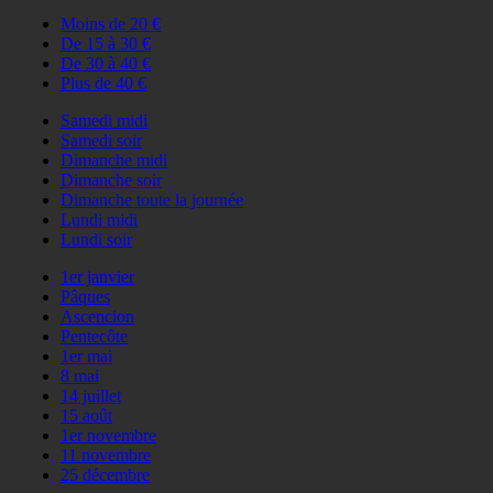
Moins de 20 €
De 15 à 30 €
De 30 à 40 €
Plus de 40 €
Samedi midi
Samedi soir
Dimanche midi
Dimanche soir
Dimanche toute la journée
Lundi midi
Lundi soir
1er janvier
Pâques
Ascencion
Pentecôte
1er mai
8 mai
14 juillet
15 août
1er novembre
11 novembre
25 décembre