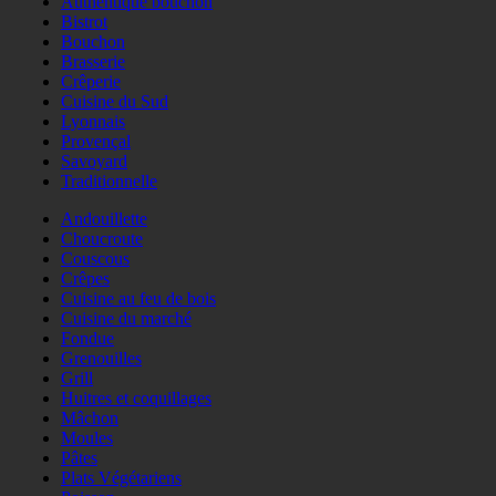
Authentique bouchon
Bistrot
Bouchon
Brasserie
Crêperie
Cuisine du Sud
Lyonnais
Provençal
Savoyard
Traditionnelle
Andouillette
Choucroute
Couscous
Crêpes
Cuisine au feu de bois
Cuisine du marché
Fondue
Grenouilles
Grill
Huitres et coquillages
Mâchon
Moules
Pâtes
Plats Végétariens