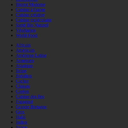
Bistrot Moderne
Cuisine à l'azote
Cuisine créative
Cuisine moléculaire
Santé Bio Naturel
Végétarien
World Food
Africain
Américain
Amérique Latine
Arménien
Asiatique
Belge
Brésilien
Cacher
Chinois
Coréen
Cuisine des Iles
Espagnol
Grande Bretagne
Grec
Halal
Indien
Italien