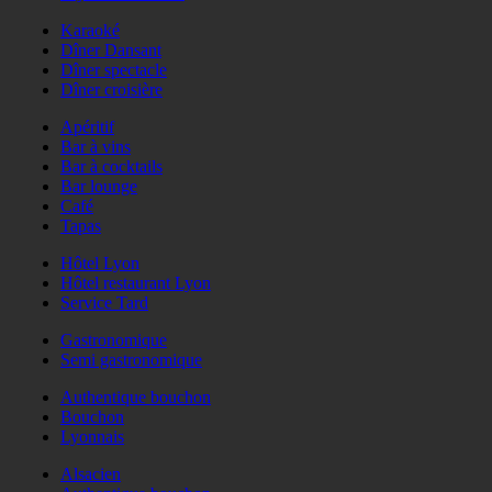
Karaoké
Dîner Dansant
Dîner spectacle
Dîner croisière
Apéritif
Bar à vins
Bar à cocktails
Bar lounge
Café
Tapas
Hôtel Lyon
Hôtel restaurant Lyon
Service Tard
Gastronomique
Semi gastronomique
Authentique bouchon
Bouchon
Lyonnais
Alsacien