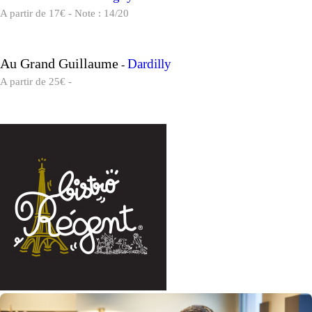
A partir de 17€ - Note : 14/20
Au Grand Guillaume
Dardilly
-
A partir de 25€ -