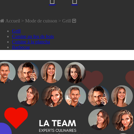
Accueil
> Mode de cuisson >
Grill
Grill
Cuisine au feu de bois
Cuisine à la plancha
Barbecue