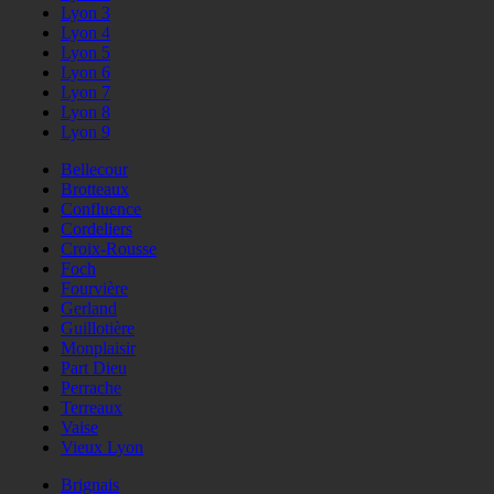
Lyon 3
Lyon 4
Lyon 5
Lyon 6
Lyon 7
Lyon 8
Lyon 9
Bellecour
Brotteaux
Confluence
Cordeliers
Croix-Rousse
Foch
Fourvière
Gerland
Guillotière
Monplaisir
Part Dieu
Perrache
Terreaux
Vaise
Vieux Lyon
Brignais