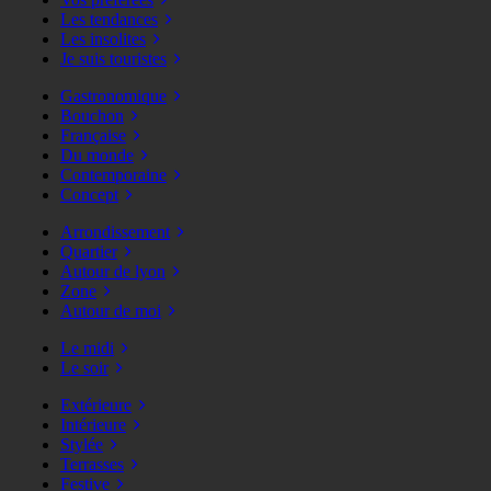
Les tendances
Les insolites
Je suis touristes
Gastronomique
Bouchon
Française
Du monde
Contemporaine
Concept
Arrondissement
Quartier
Autour de lyon
Zone
Autour de moi
Le midi
Le soir
Extérieure
Intérieure
Stylée
Terrasses
Festive