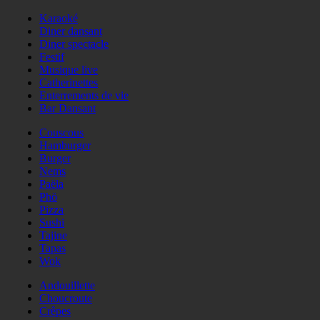
Karaoké
Diner dansant
Diner spectacle
Festif
Musique live
Catherinettes
Enterrements de vie
Bar Dansant
Couscous
Hamburger
Burger
Nems
Paëla
Phö
Pizza
Sushi
Tajine
Tapas
Wok
Andouillette
Choucroute
Crêpes