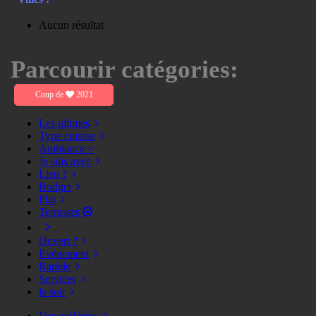
Aucun résultat
Parcourir catégories:
Coup de
2021
Les ultimes
Type cuisine
Ambiance >
Je suis avec
Lieu ?
Budget
Plat
Terrasses
Ouvert ?
Evènement
Rapide
Services
le soir
Vos préférées