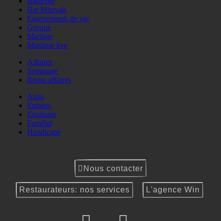
Baptême
Bar Mitzvah
Enterrements de vie
Groupe
Mariage
Musique live
Affaires
Seminaire
Repas affaires
Amis
Enfants
Etudiants
Familial
Handicapé
Nous contacter
Restaurateurs: nos services
L'agence Win