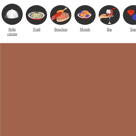
Belle
Tradi
Bouchon
Monde
Bar
Tea
cuisine