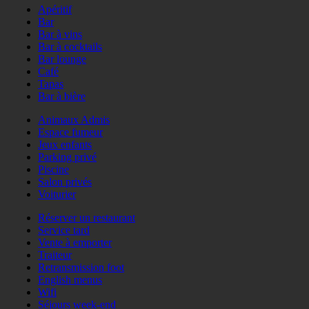
Apéritif
Bar
Bar à vins
Bar à cocktails
Bar lounge
Café
Tapas
Bar à bière
Animaux Admis
Espace fumeur
Jeux enfants
Parking privé
Piscine
Salon privés
Voiturier
Réserver un restaurant
Service tard
Vente à emporter
Traiteur
Retransmission foot
English menus
Wifi
Séjours week-end