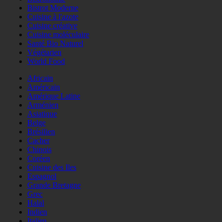
Bistrot Moderne
Cuisine à l'azote
Cuisine créative
Cuisine moléculaire
Santé Bio Naturel
Végétarien
World Food
Africain
Américain
Amérique Latine
Arménien
Asiatique
Belge
Brésilien
Cacher
Chinois
Coréen
Cuisine des Iles
Espagnol
Grande Bretagne
Grec
Halal
Indien
Italien