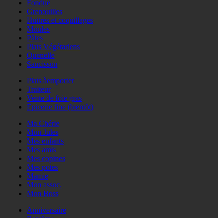
Fondue
Grenouilles
Huitres et coquillages
Moules
Pâtes
Plats Végétariens
Quenelle
Saucisson
Plats àemporter
Traiteur
Vente de foie gras
Epicerie fine (bientôt)
Ma Chérie
Mon Jules
Mes enfants
Mes amis
Mes copines
Mes potes
Mamie
Mon assoc.
Mon Boss
Anniversaire