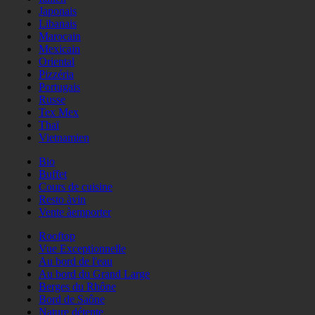
Japonais
Libanais
Marocain
Mexicain
Oriental
Pizzéria
Portugais
Russe
Tex Mex
Thaï
Vietnamien
Bio
Buffet
Cours de cuisine
Resto àvin
Vente àemporter
Rooftop
Vue Exceptionnelle
Au bord de l'eau
Au bord du Grand Large
Berges du Rhône
Bord de Saône
Nature détente