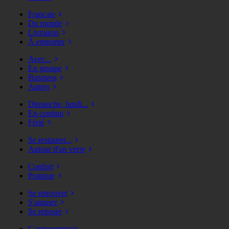
Français
Du monde
Livraison
À emporter
Avec...
En groupe
Business
Autres
Dimanche, lundi...
En continu
Férié
Se restaurer...
Autour d'un verre
Confort
Pratique
Se retrouver
S'amuser
Se reposer
Gastronomique