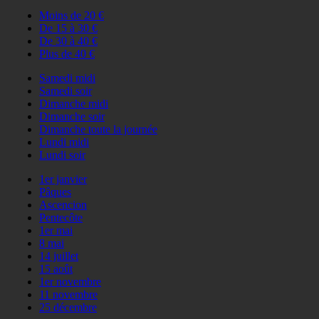
Moins de 20 €
De 15 à 30 €
De 30 à 40 €
Plus de 40 €
Samedi midi
Samedi soir
Dimanche midi
Dimanche soir
Dimanche toute la journée
Lundi midi
Lundi soir
1er janvier
Pâques
Ascencion
Pentecôte
1er mai
8 mai
14 juillet
15 août
1er novembre
11 novembre
25 décembre