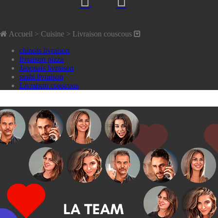
Accueil
> Cuisine >
Livraison couscous
chinois livraison
livraison pizza
Japonais livraison
sushi livraison
Livraison couscous