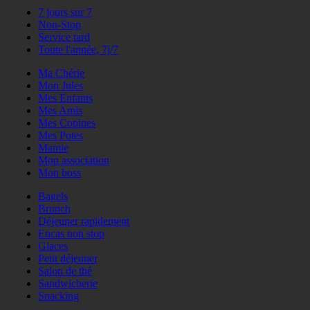
7 jours sur 7
Non-Stop
Service tard
Toute l'année, 7j/7
Ma Chérie
Mon Jules
Mes Enfants
Mes Amis
Mes Copines
Mes Potes
Mamie
Mon association
Mon boss
Bagels
Brunch
Déjeuner rapidement
Encas non stop
Glaces
Petit déjeuner
Salon de thé
Sandwicherie
Snacking