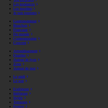
Les tendances
Les insolites
Je suis touristes
Gastronomique
Bouchon
Française
Du monde
Contemporaine
Concept
Arrondissement
Quartier
Autour de lyon
Zone
Autour de moi
Le midi
Le soir
Extérieure
Intérieure
Stylée
Terrasses
Festive