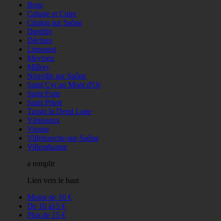
Bron
Caluire et Cuire
Chalon sur Saône
Dardilly
Décines
Limonest
Meyzieu
Millery
Neuville sur Saône
Saint Cyr au Mont d'Or
Saint Fons
Saint Priest
Tassin la Demi Lune
Vénisseux
Vienne
Villefranche-sur-Saône
Villeurbanne
a remplir
Lien vers le haut
Moins de 10 €
De 10 à15 €
Plus de 15 €