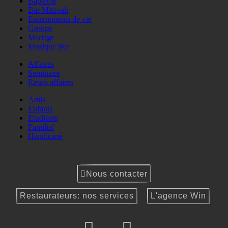
Baptême
Bar Mitzvah
Enterrements de vie
Groupe
Mariage
Musique live
Affaires
Seminaire
Repas affaires
Amis
Enfants
Etudiants
Familial
Handicapé
Nous contacter
Restaurateurs: nos services
L'agence Win