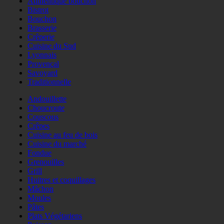
Authentique bouchon
Bistrot
Bouchon
Brasserie
Crêperie
Cuisine du Sud
Lyonnais
Provençal
Savoyard
Traditionnelle
Andouillette
Choucroute
Couscous
Crêpes
Cuisine au feu de bois
Cuisine du marché
Fondue
Grenouilles
Grill
Huitres et coquillages
Mâchon
Moules
Pâtes
Plats Végétariens