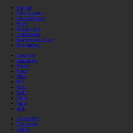
Karaoké
Diner dansant
Diner spectacle
Festif
Musique live
Catherinettes
Enterrements de vie
Bar Dansant
Couscous
Hamburger
Burger
Nems
Paëla
Phö
Pizza
Sushi
Tajine
Tapas
Wok
Andouillette
Choucroute
Crêpes