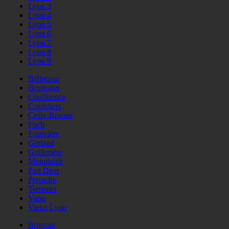
Lyon 3
Lyon 4
Lyon 5
Lyon 6
Lyon 7
Lyon 8
Lyon 9
Bellecour
Brotteaux
Confluence
Cordeliers
Croix-Rousse
Foch
Fourvière
Gerland
Guillotière
Monplaisir
Part Dieu
Perrache
Terreaux
Vaise
Vieux Lyon
Brignais