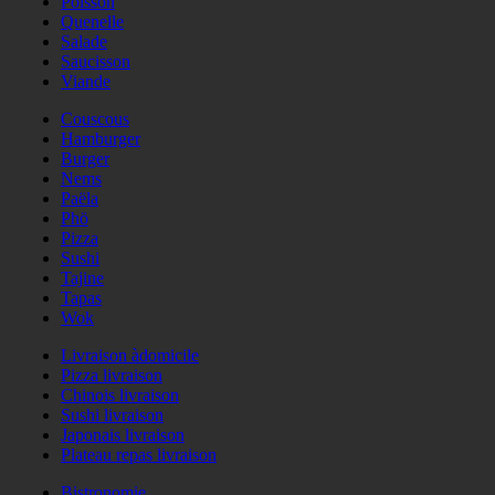
Poisson
Quenelle
Salade
Saucisson
Viande
Couscous
Hamburger
Burger
Nems
Paëla
Phö
Pizza
Sushi
Tajine
Tapas
Wok
Livraison àdomicile
Pizza livraison
Chinois livraison
Sushi livraison
Japonais livraison
Plateau repas livraison
Bistronomie