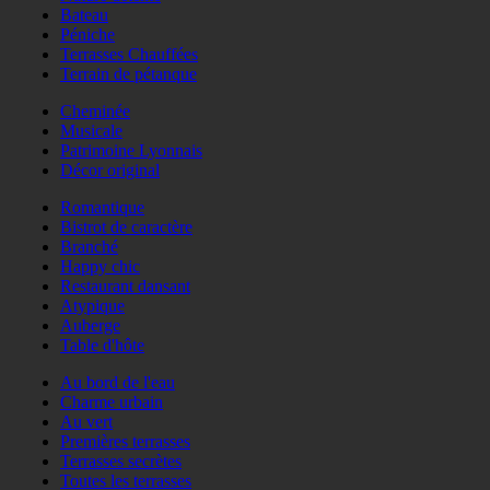
Bateau
Péniche
Terrasses Chauffées
Terrain de pétanque
Cheminée
Musicale
Patrimoine Lyonnais
Décor original
Romantique
Bistrot de caractère
Branché
Happy chic
Restaurant dansant
Atypique
Auberge
Table d'hôte
Au bord de l'eau
Charme urbain
Au vert
Premières terrasses
Terrasses secrètes
Toutes les terrasses