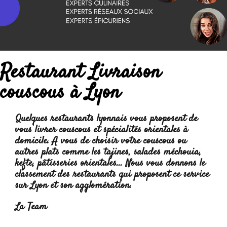
Restaurant Livraison
couscous à Lyon
Quelques restaurants lyonnais vous proposent de
vous livrer couscous et spécialités orientales à
domicile. A vous de choisir votre couscous ou
autres plats comme les tajines, salades méchouia,
kefte, pâtisseries orientales... Nous vous donnons le
classement des restaurants qui proposent ce service
sur Lyon et son agglomération.
Lire la suite :
La Team