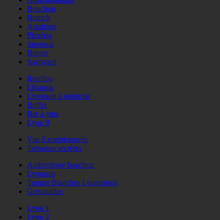
Bouchon
Brunch
Asiatique
Pizzéria
Japonais
Burger
Savoyard
Rooftop
Libanais
Livraison à domicile
Buffet
Bar à vins
Lyon 9
Vue Exceptionnelle
Terrasses secrètes
Authentique bouchon
Lyonnais
Toques Blanches Lyonnaises
Grenouilles
Lyon 1
Lyon 2