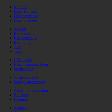
Karaoké
Dîner Dansant
Dîner spectacle
Dîner croisière
Apéritif
Bar à vins
Bar à cocktails
Bar lounge
Café
Tapas
Hôtel Lyon
Hôtel restaurant Lyon
Service Tard
Gastronomique
Semi gastronomique
Authentique bouchon
Bouchon
Lyonnais
Alsacien