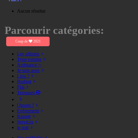
Aucun résultat
Parcourir catégories:
Coup de
2021
Les ultimes
Type cuisine
Ambiance >
Je suis avec
Lieu ?
Budget
Plat
Terrasses
Ouvert ?
Evènement
Rapide
Services
le soir
Vos préférées