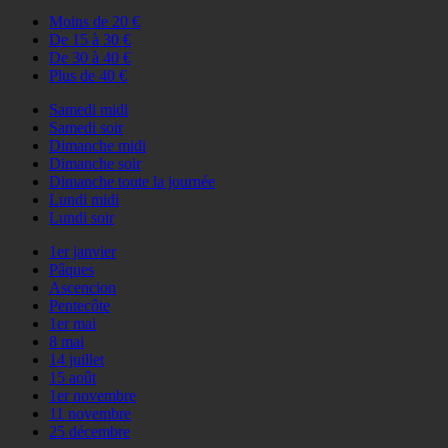
Moins de 20 €
De 15 à 30 €
De 30 à 40 €
Plus de 40 €
Samedi midi
Samedi soir
Dimanche midi
Dimanche soir
Dimanche toute la journée
Lundi midi
Lundi soir
1er janvier
Pâques
Ascencion
Pentecôte
1er mai
8 mai
14 juillet
15 août
1er novembre
11 novembre
25 décembre