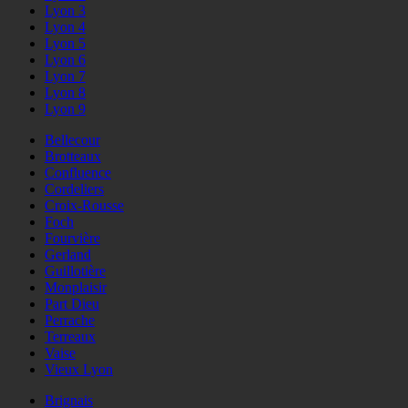
Lyon 3
Lyon 4
Lyon 5
Lyon 6
Lyon 7
Lyon 8
Lyon 9
Bellecour
Brotteaux
Confluence
Cordeliers
Croix-Rousse
Foch
Fourvière
Gerland
Guillotière
Monplaisir
Part Dieu
Perrache
Terreaux
Vaise
Vieux Lyon
Brignais