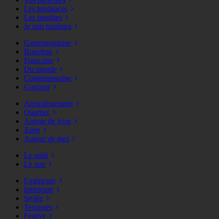
Les tendances
Les insolites
Je suis touristes
Gastronomique
Bouchon
Française
Du monde
Contemporaine
Concept
Arrondissement
Quartier
Autour de lyon
Zone
Autour de moi
Le midi
Le soir
Extérieure
Intérieure
Stylée
Terrasses
Festive