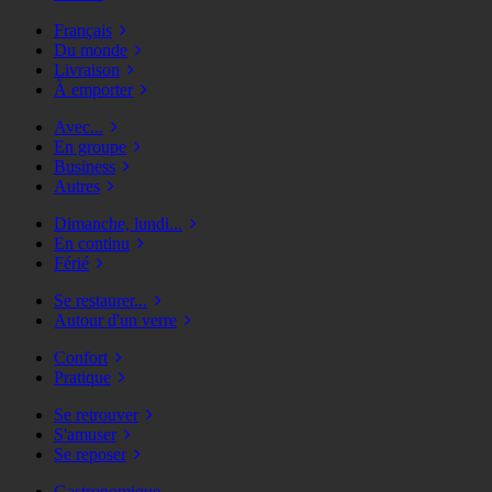
Français
Du monde
Livraison
À emporter
Avec...
En groupe
Business
Autres
Dimanche, lundi...
En continu
Férié
Se restaurer...
Autour d'un verre
Confort
Pratique
Se retrouver
S'amuser
Se reposer
Gastronomique