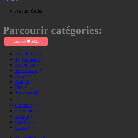
Aucun résultat
Parcourir catégories:
Coup de
2021
Les ultimes
Type cuisine
Ambiance >
Je suis avec
Lieu ?
Budget
Plat
Terrasses
Ouvert ?
Evènement
Rapide
Services
le soir
Vos préférées