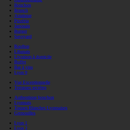
Bouchon
Brunch
Asiatique
Pizzéria
Japonais
Burger
Savoyard
Rooftop
Libanais
Livraison à domicile
Buffet
Bar à vins
Lyon 9
Vue Exceptionnelle
Terrasses secrètes
Authentique bouchon
Lyonnais
Toques Blanches Lyonnaises
Grenouilles
Lyon 1
Lyon 2