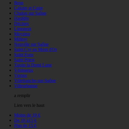
Bron
Caluire et Cuire
Chalon sur Saône
Dardilly
Décines
Limonest
Meyzieu
Millery
Neuville sur Saône
Saint Cyr au Mont d'Or
Saint Fons
Saint Priest
Tassin la Demi Lune
Vénisseux
Vienne
Villefranche-sur-Saône
Villeurbanne
a remplir
Lien vers le haut
Moins de 10 €
De 10 à15 €
Plus de 15 €