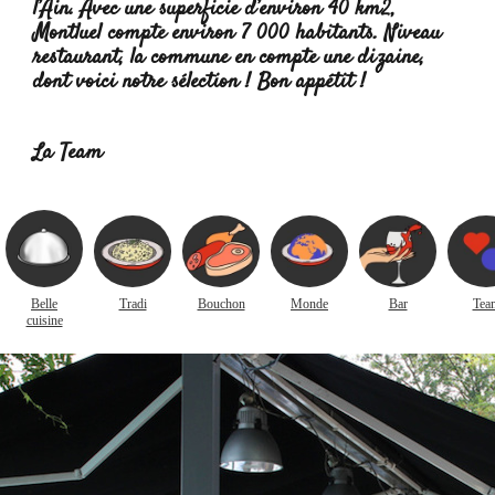
l’Ain. Avec une superficie d’environ 40 km2,
Montluel compte environ 7 000 habitants. Niveau
restaurant, la commune en compte une dizaine,
dont voici notre sélection ! Bon appétit !
Lire la
suite :
La Team
Belle
Tradi
Bouchon
Monde
Bar
Tea
cuisine