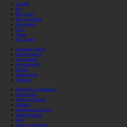
Apéritif
Bar
Bar à vins
Bar à cocktails
Bar lounge
Café
Tapas
Bar à bière
Animaux Admis
Espace fumeur
Jeux enfants
Parking privé
Piscine
Salon privés
Voiturier
Réserver un restaurant
Service tard
Vente à emporter
Traiteur
Retransmission foot
English menus
Wifi
Séjours week-end