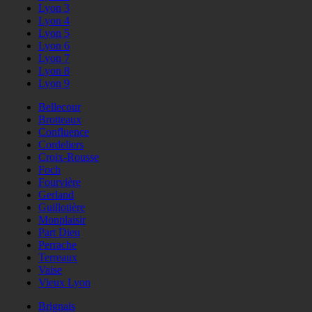
Lyon 3
Lyon 4
Lyon 5
Lyon 6
Lyon 7
Lyon 8
Lyon 9
Bellecour
Brotteaux
Confluence
Cordeliers
Croix-Rousse
Foch
Fourvière
Gerland
Guillotière
Monplaisir
Part Dieu
Perrache
Terreaux
Vaise
Vieux Lyon
Brignais