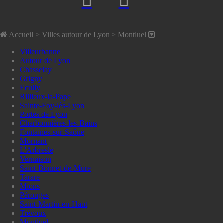
Accueil
> Villes autour de Lyon >
Montluel
Villeurbanne
Autour de Lyon
Chasselay
Grigny
Ecully
Rillieux-la-Pape
Sainte-Foy-lès-Lyon
Portes de Lyon
Charbonnières-les-Bains
Fontaines-sur-Saône
Mornant
L'Arbresle
Vernaison
Saint-Bonnet-de-Mure
Tarare
Mions
Pérouges
Saint-Martin-en-Haut
Trévoux
Montluel