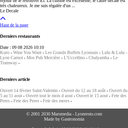
réjouir de le retrouver ici. La cuisine est excellente, le cadre décalé est
très chaleureux. Je me suis régalée d'un ...
Le Decale
Haut de la page
Derniers restaurants
Date : 09 08 2026 10:10
Kuro
-
Wine You Want
-
Les Grands Buffets Lyonnais
-
Lulu & Lulu -
Lyon Carnot
-
Mos Pub Mercière
-
L'Uccellino
-
Chalyamba
-
Le
Tramway
-
Derniers article
Ouvert 14 février Saint-Valentin
-
Ouvert du 12 au 18 août
-
Ouvert du
5 au 11 aout
-
Ouvert tout le mois d aout
-
Ouvert le 15 aout
-
Fete des
Peres
-
Fete des Peres
-
Fete des meres
-
© 2001 2030 Marsmedia - Lyonresto.com
Made by Gastronomia