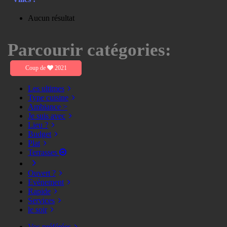
Aucun résultat
Parcourir catégories:
Coup de
2021
Les ultimes
Type cuisine
Ambiance >
Je suis avec
Lieu ?
Budget
Plat
Terrasses
Ouvert ?
Evènement
Rapide
Services
le soir
Vos préférées