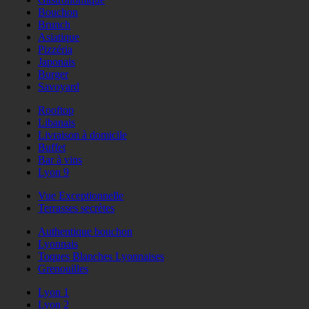
Bouchon
Brunch
Asiatique
Pizzéria
Japonais
Burger
Savoyard
Rooftop
Libanais
Livraison à domicile
Buffet
Bar à vins
Lyon 9
Vue Exceptionnelle
Terrasses secrètes
Authentique bouchon
Lyonnais
Toques Blanches Lyonnaises
Grenouilles
Lyon 1
Lyon 2