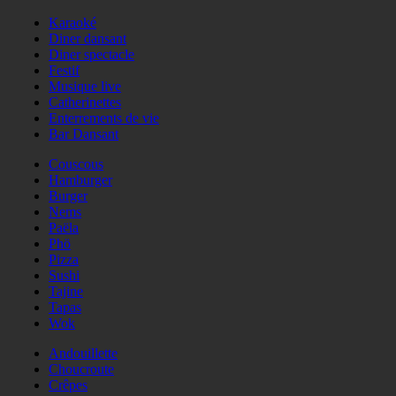
Karaoké
Diner dansant
Diner spectacle
Festif
Musique live
Catherinettes
Enterrements de vie
Bar Dansant
Couscous
Hamburger
Burger
Nems
Paëla
Phö
Pizza
Sushi
Tajine
Tapas
Wok
Andouillette
Choucroute
Crêpes