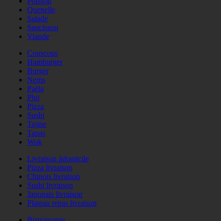
Poisson
Quenelle
Salade
Saucisson
Viande
Couscous
Hamburger
Burger
Nems
Paëla
Phö
Pizza
Sushi
Tajine
Tapas
Wok
Livraison àdomicile
Pizza livraison
Chinois livraison
Sushi livraison
Japonais livraison
Plateau repas livraison
Bistronomie