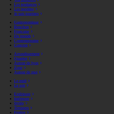
Les tendances
Les insolites
Je suis touristes
Gastronomique
Bouchon
Française
Du monde
Contemporaine
Concept
Arrondissement
Quartier
Autour de lyon
Zone
Autour de moi
Le midi
Le soir
Extérieure
Intérieure
Stylée
Terrasses
Festive