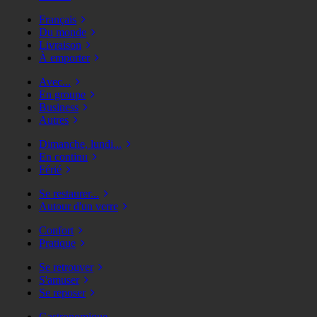
Français
Du monde
Livraison
À emporter
Avec...
En groupe
Business
Autres
Dimanche, lundi...
En continu
Férié
Se restaurer...
Autour d'un verre
Confort
Pratique
Se retrouver
S'amuser
Se reposer
Gastronomique