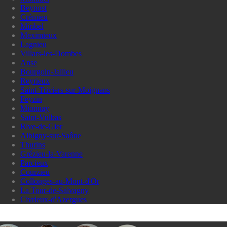
Beynost
Crémieu
Miribel
Meximieux
Lagnieu
Villars-les-Dombes
Anse
Bourgoin-Jallieu
Reyrieux
Saint-Triviers-sur-Moignans
Feyzin
Mionnay
Saint-Vulbas
Rive-de-Gier
Albigny-sur-Saône
Thurins
Grézieu-la-Varenne
Parcieux
Courzieu
Collonges-au-Mont-d'Or
La Tour-de-Salvagny
Civrieux-d'Azergues