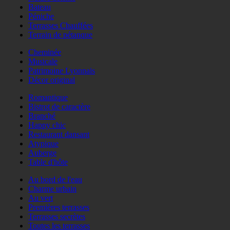
Bateau
Péniche
Terrasses Chauffées
Terrain de pétanque
Cheminée
Musicale
Patrimoine Lyonnais
Décor original
Romantique
Bistrot de caractère
Branché
Happy chic
Restaurant dansant
Atypique
Auberge
Table d'hôte
Au bord de l'eau
Charme urbain
Au vert
Premières terrasses
Terrasses secrètes
Toutes les terrasses