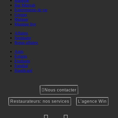
Baptême
Bar Mitzvah
Enterrements de vie
Groupe
Mariage
Musique live
Affaires
Seminaire
Repas affaires
Amis
Enfants
Etudiants
Familial
Handicapé
Nous contacter
Restaurateurs: nos services
L'agence Win