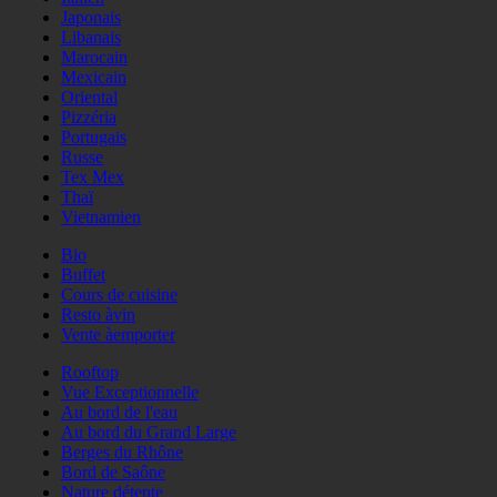
Japonais
Libanais
Marocain
Mexicain
Oriental
Pizzéria
Portugais
Russe
Tex Mex
Thaï
Vietnamien
Bio
Buffet
Cours de cuisine
Resto àvin
Vente àemporter
Rooftop
Vue Exceptionnelle
Au bord de l'eau
Au bord du Grand Large
Berges du Rhône
Bord de Saône
Nature détente