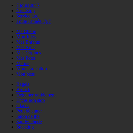
7 jours sur 7
Non-Stop
Service tard
Toute l'année, 7j/7
Ma Chérie
Mon Jules
Mes Enfants
Mes Amis
Mes Copines
Mes Potes
Mamie
Mon association
Mon boss
Bagels
Brunch
Déjeuner rapidement
Encas non stop
Glaces
Petit déjeuner
Salon de thé
Sandwicherie
Snacking