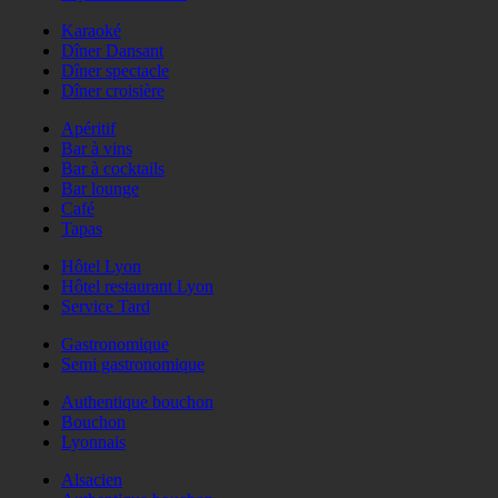
Karaoké
Dîner Dansant
Dîner spectacle
Dîner croisière
Apéritif
Bar à vins
Bar à cocktails
Bar lounge
Café
Tapas
Hôtel Lyon
Hôtel restaurant Lyon
Service Tard
Gastronomique
Semi gastronomique
Authentique bouchon
Bouchon
Lyonnais
Alsacien