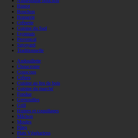
Authentique bouchon
Bistrot
Bouchon
Brasserie
Crêperie
Cuisine du Sud
Lyonnais
Provençal
Savoyard
Traditionnelle
Andouillette
Choucroute
Couscous
Crêpes
Cuisine au feu de bois
Cuisine du marché
Fondue
Grenouilles
Grill
Huitres et coquillages
Mâchon
Moules
Pâtes
Plats Végétariens