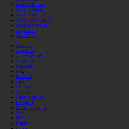
Bistrot Moderne
Cuisine à l'azote
Cuisine créative
Cuisine moléculaire
Santé Bio Naturel
Végétarien
World Food
Africain
Américain
Amérique Latine
Arménien
Asiatique
Belge
Brésilien
Cacher
Chinois
Coréen
Cuisine des Iles
Espagnol
Grande Bretagne
Grec
Halal
Indien
Italien