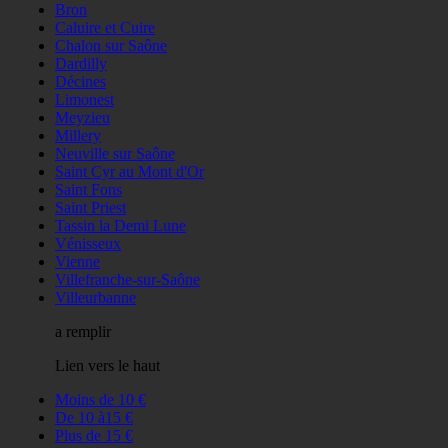
Bron
Caluire et Cuire
Chalon sur Saône
Dardilly
Décines
Limonest
Meyzieu
Millery
Neuville sur Saône
Saint Cyr au Mont d'Or
Saint Fons
Saint Priest
Tassin la Demi Lune
Vénisseux
Vienne
Villefranche-sur-Saône
Villeurbanne
a remplir
Lien vers le haut
Moins de 10 €
De 10 à15 €
Plus de 15 €