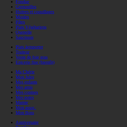
Fondue
Grenouilles
Huitres et coquillages
Moules
Pâtes
Plats Végétariens
Quenelle
Saucisson
Plats àemporter
Traiteur
Vente de foie gras
Epicerie fine (bientôt)
Ma Chérie
Mon Jules
Mes enfants
Mes amis
Mes copines
Mes potes
Mamie
Mon assoc.
Mon Boss
Anniversaire