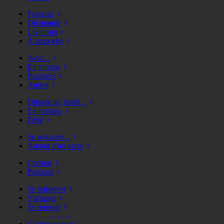
Français
Du monde
Livraison
À emporter
Avec...
En groupe
Business
Autres
Dimanche, lundi...
En continu
Férié
Se restaurer...
Autour d'un verre
Confort
Pratique
Se retrouver
S'amuser
Se reposer
Gastronomique