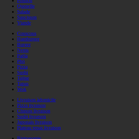
Poisson
Quenelle
Salade
Saucisson
Viande
Couscous
Hamburger
Burger
Nems
Paëla
Phö
Pizza
Sushi
Tajine
Tapas
Wok
Livraison àdomicile
Pizza livraison
Chinois livraison
Sushi livraison
Japonais livraison
Plateau repas livraison
Bistronomie