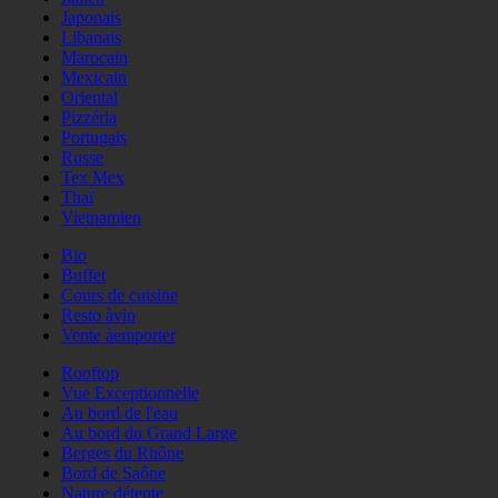
Japonais
Libanais
Marocain
Mexicain
Oriental
Pizzéria
Portugais
Russe
Tex Mex
Thaï
Vietnamien
Bio
Buffet
Cours de cuisine
Resto àvin
Vente àemporter
Rooftop
Vue Exceptionnelle
Au bord de l'eau
Au bord du Grand Large
Berges du Rhône
Bord de Saône
Nature détente