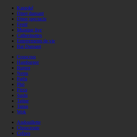
Karaoké
Diner dansant
Diner spectacle
Festif
Musique live
Catherinettes
Enterrements de vie
Bar Dansant
Couscous
Hamburger
Burger
Nems
Paëla
Phö
Pizza
Sushi
Tajine
Tapas
Wok
Andouillette
Choucroute
Crêpes