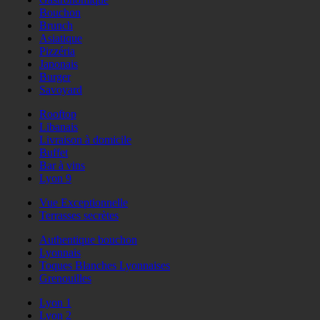
Bouchon
Brunch
Asiatique
Pizzéria
Japonais
Burger
Savoyard
Rooftop
Libanais
Livraison à domicile
Buffet
Bar à vins
Lyon 9
Vue Exceptionnelle
Terrasses secrètes
Authentique bouchon
Lyonnais
Toques Blanches Lyonnaises
Grenouilles
Lyon 1
Lyon 2