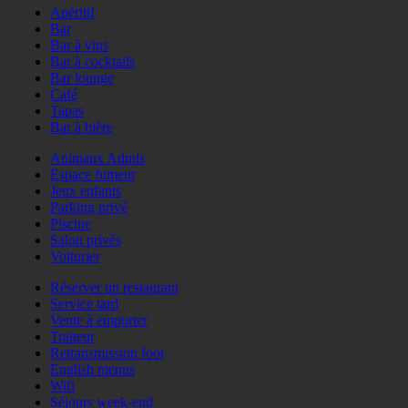
Apéritif
Bar
Bar à vins
Bar à cocktails
Bar lounge
Café
Tapas
Bar à bière
Animaux Admis
Espace fumeur
Jeux enfants
Parking privé
Piscine
Salon privés
Voiturier
Réserver un restaurant
Service tard
Vente à emporter
Traiteur
Retransmission foot
English menus
Wifi
Séjours week-end