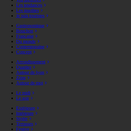
Les tendances
Les insolites
Je suis touristes
Gastronomique
Bouchon
Française
Du monde
Contemporaine
Concept
Arrondissement
Quartier
Autour de lyon
Zone
Autour de moi
Le midi
Le soir
Extérieure
Intérieure
Stylée
Terrasses
Festive