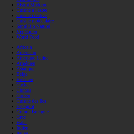
Bistrot Moderne
Cuisine à l'azote
Cuisine créative
Cuisine moléculaire
Santé Bio Naturel
Végétarien
World Food
Africain
Américain
Amérique Latine
Arménien
Asiatique
Belge
Brésilien
Cacher
Chinois
Coréen
Cuisine des Iles
Espagnol
Grande Bretagne
Grec
Halal
Indien
Italien