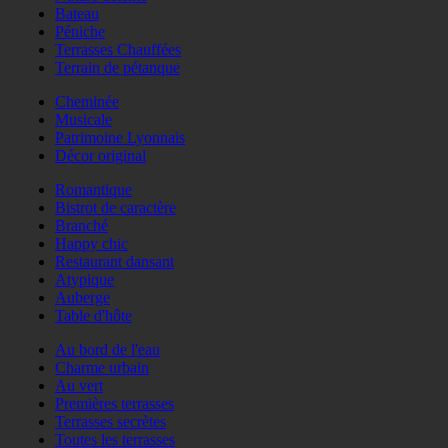
Bateau
Péniche
Terrasses Chauffées
Terrain de pétanque
Cheminée
Musicale
Patrimoine Lyonnais
Décor original
Romantique
Bistrot de caractère
Branché
Happy chic
Restaurant dansant
Atypique
Auberge
Table d'hôte
Au bord de l'eau
Charme urbain
Au vert
Premières terrasses
Terrasses secrètes
Toutes les terrasses