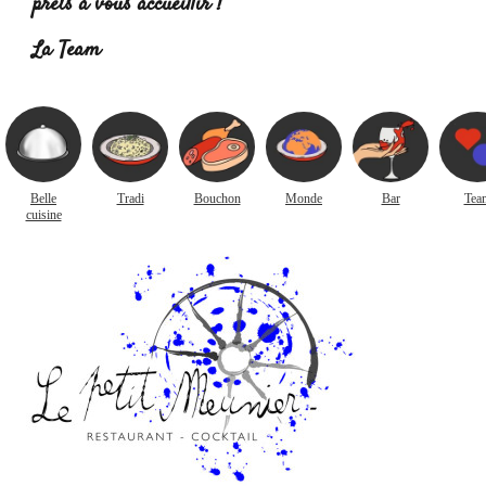
prêts à vous accueillir !
Lire la suite :
La Team
Belle
Tradi
Bouchon
Monde
Bar
Tea
cuisine