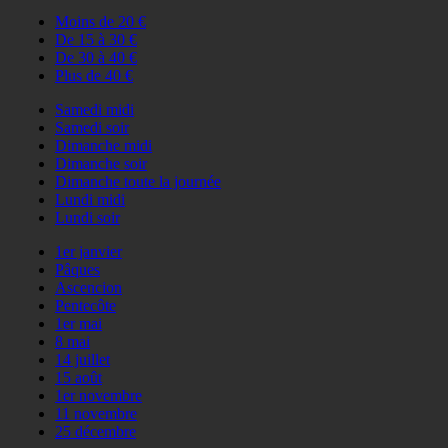
Moins de 20 €
De 15 à 30 €
De 30 à 40 €
Plus de 40 €
Samedi midi
Samedi soir
Dimanche midi
Dimanche soir
Dimanche toute la journée
Lundi midi
Lundi soir
1er janvier
Pâques
Ascencion
Pentecôte
1er mai
8 mai
14 juillet
15 août
1er novembre
11 novembre
25 décembre