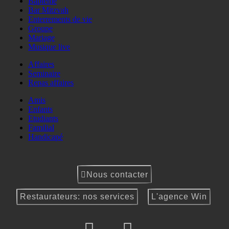
Baptême
Bar Mitzvah
Enterrements de vie
Groupe
Mariage
Musique live
Affaires
Seminaire
Repas affaires
Amis
Enfants
Etudiants
Familial
Handicapé
Nous contacter
Restaurateurs: nos services
L'agence Win