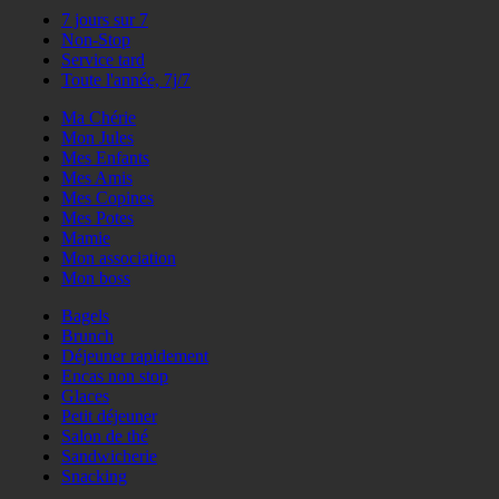
7 jours sur 7
Non-Stop
Service tard
Toute l'année, 7j/7
Ma Chérie
Mon Jules
Mes Enfants
Mes Amis
Mes Copines
Mes Potes
Mamie
Mon association
Mon boss
Bagels
Brunch
Déjeuner rapidement
Encas non stop
Glaces
Petit déjeuner
Salon de thé
Sandwicherie
Snacking