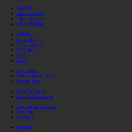
Karaoké
Dîner Dansant
Dîner spectacle
Dîner croisière
Apéritif
Bar à vins
Bar à cocktails
Bar lounge
Café
Tapas
Hôtel Lyon
Hôtel restaurant Lyon
Service Tard
Gastronomique
Semi gastronomique
Authentique bouchon
Bouchon
Lyonnais
Alsacien