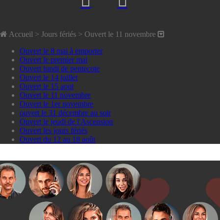
Accueil
> Jours fériés >
Ouvert le 11 novembre
Ouvert le 8 mai à emporter
Ouvert le premier mai
Ouvert lundi de pentecote
Ouvert le 14 juillet
Ouvert le 15 aout
Ouvert le 11 novembre
Ouvert le 1er novembre
ouvert le 31 décembre au soir
Ouvert le jeudi de l'Ascension
Ouvert les jours fériés
Ouvert du 12 au 18 août