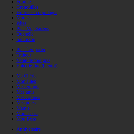
Fondue
Grenouilles
Huitres et coquillages
Moules
Pâtes
Plats Végétariens
Quenelle
Saucisson
Plats àemporter
Traiteur
Vente de foie gras
Epicerie fine (bientôt)
Ma Chérie
Mon Jules
Mes enfants
Mes amis
Mes copines
Mes potes
Mamie
Mon assoc.
Mon Boss
Anniversaire