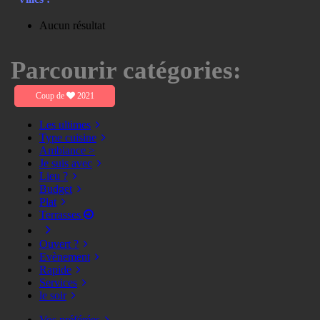
Aucun résultat
Parcourir catégories:
Coup de
2021
Les ultimes
Type cuisine
Ambiance >
Je suis avec
Lieu ?
Budget
Plat
Terrasses
Ouvert ?
Evènement
Rapide
Services
le soir
Vos préférées