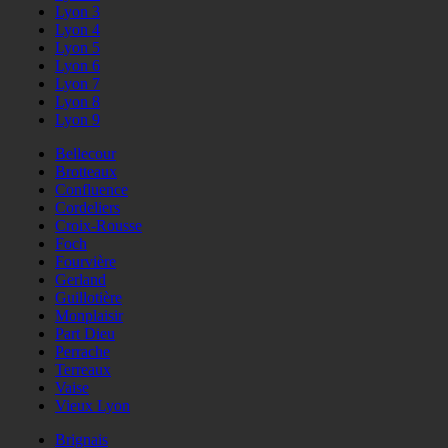
Lyon 3
Lyon 4
Lyon 5
Lyon 6
Lyon 7
Lyon 8
Lyon 9
Bellecour
Brotteaux
Confluence
Cordeliers
Croix-Rousse
Foch
Fourvière
Gerland
Guillotière
Monplaisir
Part Dieu
Perrache
Terreaux
Vaise
Vieux Lyon
Brignais