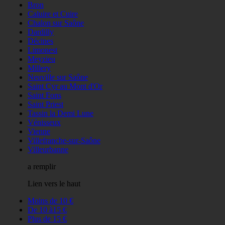
Bron
Caluire et Cuire
Chalon sur Saône
Dardilly
Décines
Limonest
Meyzieu
Millery
Neuville sur Saône
Saint Cyr au Mont d'Or
Saint Fons
Saint Priest
Tassin la Demi Lune
Vénisseux
Vienne
Villefranche-sur-Saône
Villeurbanne
a remplir
Lien vers le haut
Moins de 10 €
De 10 à15 €
Plus de 15 €