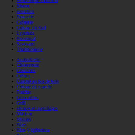
Authentique bouchon
Bistrot
Bouchon
Brasserie
Crêperie
Cuisine du Sud
Lyonnais
Provençal
Savoyard
Traditionnelle
Andouillette
Choucroute
Couscous
Crêpes
Cuisine au feu de bois
Cuisine du marché
Fondue
Grenouilles
Grill
Huitres et coquillages
Mâchon
Moules
Pâtes
Plats Végétariens