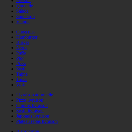
Poisson
Quenelle
Salade
Saucisson
Viande
Couscous
Hamburger
Burger
Nems
Paëla
Phö
Pizza
Sushi
Tajine
Tapas
Wok
Livraison àdomicile
Pizza livraison
Chinois livraison
Sushi livraison
Japonais livraison
Plateau repas livraison
Bistronomie