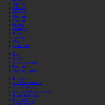
Japonais
Libanais
Marocain
Mexicain
Oriental
Pizzéria
Portugais
Russe
Tex Mex
Thaï
Vietnamien
Bio
Buffet
Cours de cuisine
Resto àvin
Vente àemporter
Rooftop
Vue Exceptionnelle
Au bord de l'eau
Au bord du Grand Large
Berges du Rhône
Bord de Saône
Nature détente