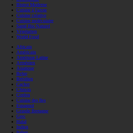
Bistrot Moderne
Cuisine à l'azote
Cuisine créative
Cuisine moléculaire
Santé Bio Naturel
Végétarien
World Food
Africain
Américain
Amérique Latine
Arménien
Asiatique
Belge
Brésilien
Cacher
Chinois
Coréen
Cuisine des Iles
Espagnol
Grande Bretagne
Grec
Halal
Indien
Italien