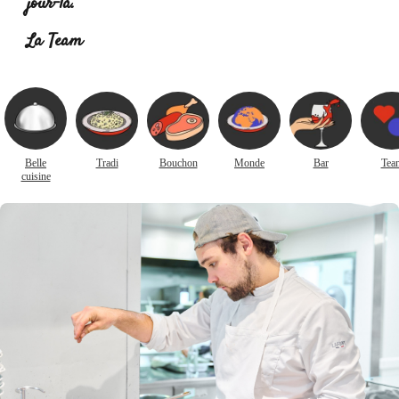
jour-là.
Lire la suite :
La Team
Belle
Tradi
Bouchon
Monde
Bar
Tea
cuisine