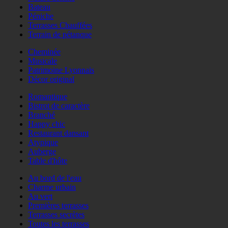
Bateau
Péniche
Terrasses Chauffées
Terrain de pétanque
Cheminée
Musicale
Patrimoine Lyonnais
Décor original
Romantique
Bistrot de caractère
Branché
Happy chic
Restaurant dansant
Atypique
Auberge
Table d'hôte
Au bord de l'eau
Charme urbain
Au vert
Premières terrasses
Terrasses secrètes
Toutes les terrasses