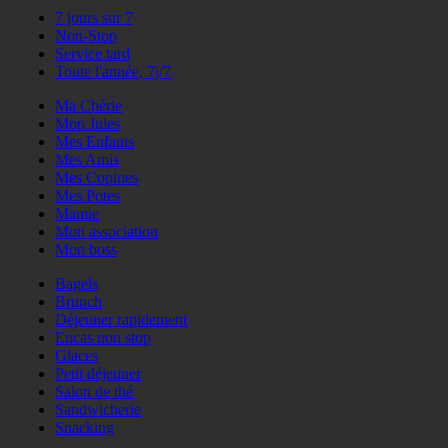
7 jours sur 7
Non-Stop
Service tard
Toute l'année, 7j/7
Ma Chérie
Mon Jules
Mes Enfants
Mes Amis
Mes Copines
Mes Potes
Mamie
Mon association
Mon boss
Bagels
Brunch
Déjeuner rapidement
Encas non stop
Glaces
Petit déjeuner
Salon de thé
Sandwicherie
Snacking