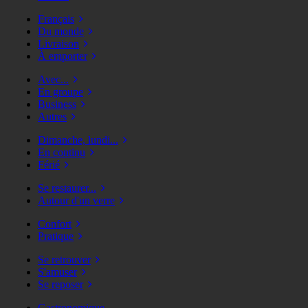
Français
Du monde
Livraison
À emporter
Avec...
En groupe
Business
Autres
Dimanche, lundi...
En continu
Férié
Se restaurer...
Autour d'un verre
Confort
Pratique
Se retrouver
S'amuser
Se reposer
Gastronomique