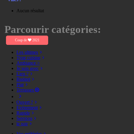
Aucun résultat
Parcourir catégories:
Coup de
2021
Les ultimes
Type cuisine
Ambiance >
Je suis avec
Lieu ?
Budget
Plat
Terrasses
Ouvert ?
Evènement
Rapide
Services
le soir
Vos préférées