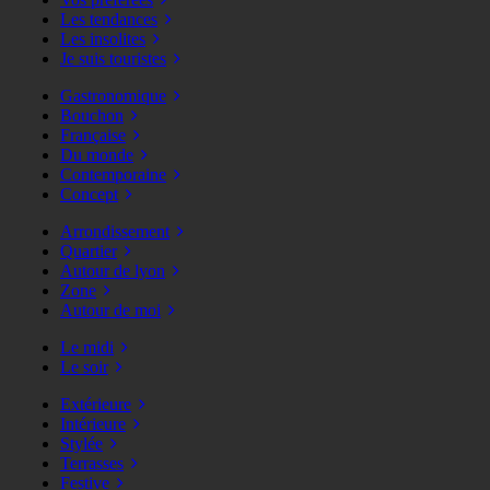
Les tendances
Les insolites
Je suis touristes
Gastronomique
Bouchon
Française
Du monde
Contemporaine
Concept
Arrondissement
Quartier
Autour de lyon
Zone
Autour de moi
Le midi
Le soir
Extérieure
Intérieure
Stylée
Terrasses
Festive