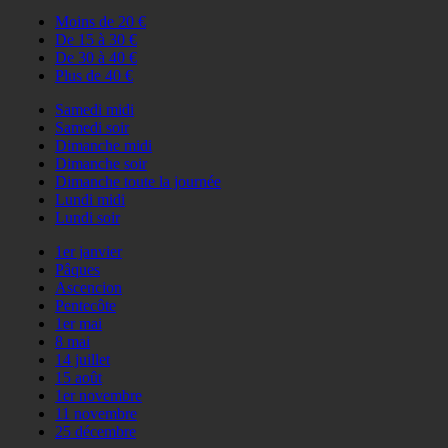
Moins de 20 €
De 15 à 30 €
De 30 à 40 €
Plus de 40 €
Samedi midi
Samedi soir
Dimanche midi
Dimanche soir
Dimanche toute la journée
Lundi midi
Lundi soir
1er janvier
Pâques
Ascencion
Pentecôte
1er mai
8 mai
14 juillet
15 août
1er novembre
11 novembre
25 décembre