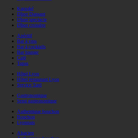
Karaoké
Dîner Dansant
Dîner spectacle
Dîner croisière
Apéritif
Bar à vins
Bar à cocktails
Bar lounge
Café
Tapas
Hôtel Lyon
Hôtel restaurant Lyon
Service Tard
Gastronomique
Semi gastronomique
Authentique bouchon
Bouchon
Lyonnais
Alsacien