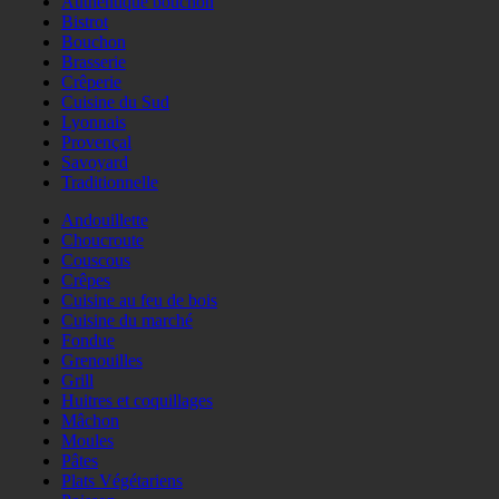
Authentique bouchon
Bistrot
Bouchon
Brasserie
Crêperie
Cuisine du Sud
Lyonnais
Provençal
Savoyard
Traditionnelle
Andouillette
Choucroute
Couscous
Crêpes
Cuisine au feu de bois
Cuisine du marché
Fondue
Grenouilles
Grill
Huitres et coquillages
Mâchon
Moules
Pâtes
Plats Végétariens