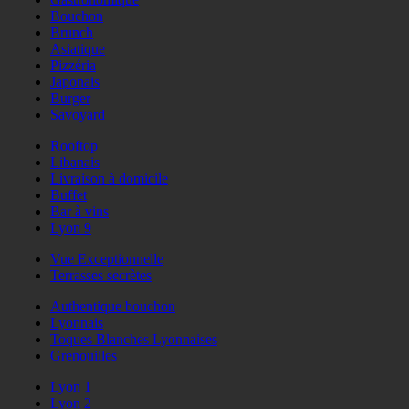
Bouchon
Brunch
Asiatique
Pizzéria
Japonais
Burger
Savoyard
Rooftop
Libanais
Livraison à domicile
Buffet
Bar à vins
Lyon 9
Vue Exceptionnelle
Terrasses secrètes
Authentique bouchon
Lyonnais
Toques Blanches Lyonnaises
Grenouilles
Lyon 1
Lyon 2