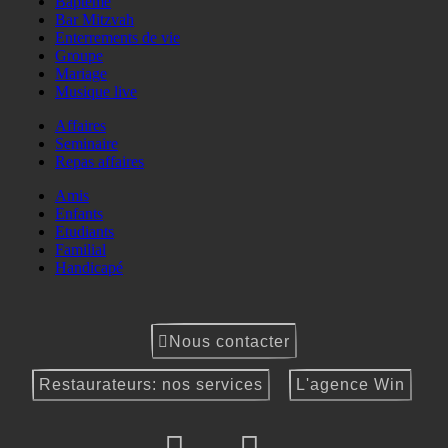
Baptême
Bar Mitzvah
Enterrements de vie
Groupe
Mariage
Musique live
Affaires
Seminaire
Repas affaires
Amis
Enfants
Etudiants
Familial
Handicapé
Nous contacter
Restaurateurs: nos services
L'agence Win