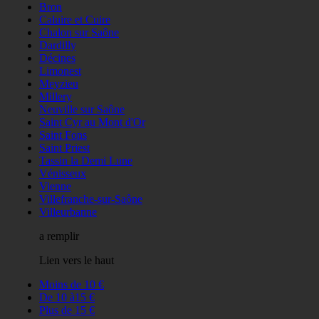
Bron
Caluire et Cuire
Chalon sur Saône
Dardilly
Décines
Limonest
Meyzieu
Millery
Neuville sur Saône
Saint Cyr au Mont d'Or
Saint Fons
Saint Priest
Tassin la Demi Lune
Vénisseux
Vienne
Villefranche-sur-Saône
Villeurbanne
a remplir
Lien vers le haut
Moins de 10 €
De 10 à15 €
Plus de 15 €