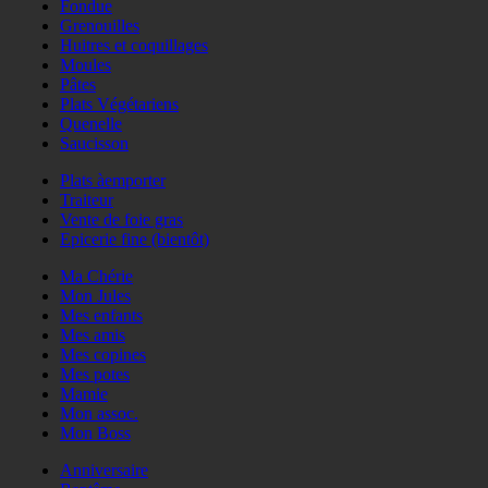
Fondue
Grenouilles
Huitres et coquillages
Moules
Pâtes
Plats Végétariens
Quenelle
Saucisson
Plats àemporter
Traiteur
Vente de foie gras
Epicerie fine (bientôt)
Ma Chérie
Mon Jules
Mes enfants
Mes amis
Mes copines
Mes potes
Mamie
Mon assoc.
Mon Boss
Anniversaire