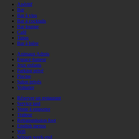
Apéritif
Bar
Bar à vins
Bar à cocktails
Bar lounge
Café
Tapas
Bar à bière
Animaux Admis
Espace fumeur
Jeux enfants
Parking privé
Piscine
Salon privés
Voiturier
Réserver un restaurant
Service tard
Vente à emporter
Traiteur
Retransmission foot
English menus
Wifi
Séjours week-end