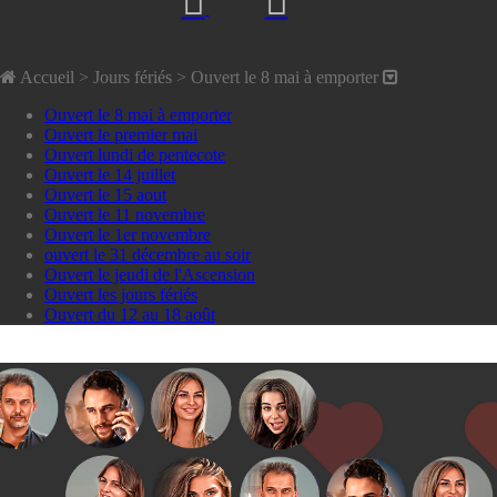
Accueil
> Jours fériés >
Ouvert le 8 mai à emporter
Ouvert le 8 mai à emporter
Ouvert le premier mai
Ouvert lundi de pentecote
Ouvert le 14 juillet
Ouvert le 15 aout
Ouvert le 11 novembre
Ouvert le 1er novembre
ouvert le 31 décembre au soir
Ouvert le jeudi de l'Ascension
Ouvert les jours fériés
Ouvert du 12 au 18 août