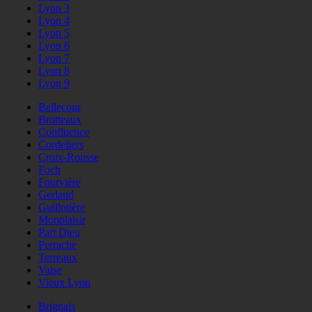
Lyon 3
Lyon 4
Lyon 5
Lyon 6
Lyon 7
Lyon 8
Lyon 9
Bellecour
Brotteaux
Confluence
Cordeliers
Croix-Rousse
Foch
Fourvière
Gerland
Guillotière
Monplaisir
Part Dieu
Perrache
Terreaux
Vaise
Vieux Lyon
Brignais