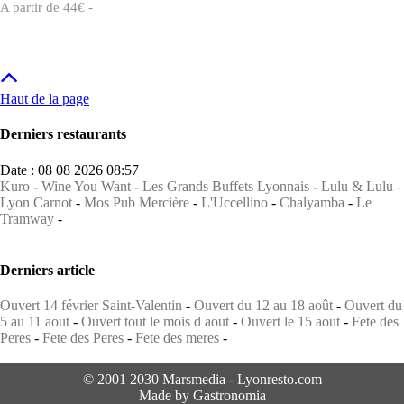
A partir de 44€ -
Haut de la page
Derniers restaurants
Date : 08 08 2026 08:57
Kuro
-
Wine You Want
-
Les Grands Buffets Lyonnais
-
Lulu & Lulu -
Lyon Carnot
-
Mos Pub Mercière
-
L'Uccellino
-
Chalyamba
-
Le
Tramway
-
Derniers article
Ouvert 14 février Saint-Valentin
-
Ouvert du 12 au 18 août
-
Ouvert du
5 au 11 aout
-
Ouvert tout le mois d aout
-
Ouvert le 15 aout
-
Fete des
Peres
-
Fete des Peres
-
Fete des meres
-
© 2001 2030 Marsmedia - Lyonresto.com
Made by Gastronomia