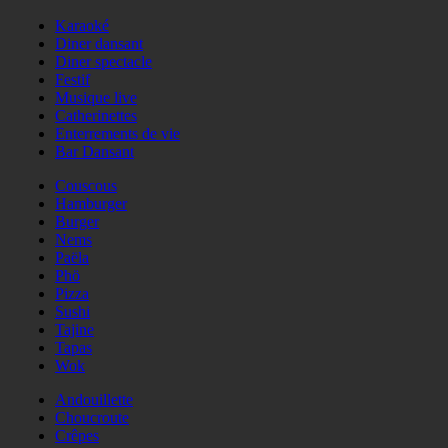
Karaoké
Diner dansant
Diner spectacle
Festif
Musique live
Catherinettes
Enterrements de vie
Bar Dansant
Couscous
Hamburger
Burger
Nems
Paëla
Phö
Pizza
Sushi
Tajine
Tapas
Wok
Andouillette
Choucroute
Crêpes