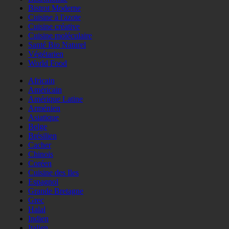
Bistrot Moderne
Cuisine à l'azote
Cuisine créative
Cuisine moléculaire
Santé Bio Naturel
Végétarien
World Food
Africain
Américain
Amérique Latine
Arménien
Asiatique
Belge
Brésilien
Cacher
Chinois
Coréen
Cuisine des Iles
Espagnol
Grande Bretagne
Grec
Halal
Indien
Italien