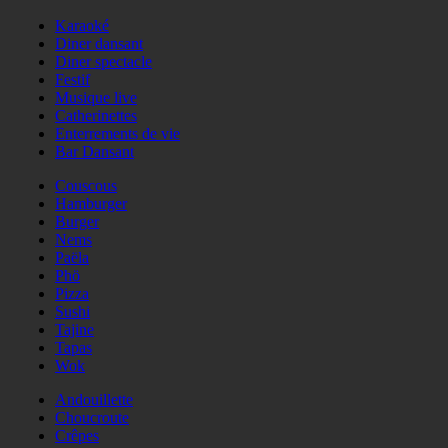
Karaoké
Diner dansant
Diner spectacle
Festif
Musique live
Catherinettes
Enterrements de vie
Bar Dansant
Couscous
Hamburger
Burger
Nems
Paëla
Phö
Pizza
Sushi
Tajine
Tapas
Wok
Andouillette
Choucroute
Crêpes