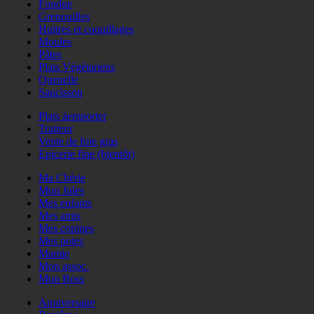
Fondue
Grenouilles
Huitres et coquillages
Moules
Pâtes
Plats Végétariens
Quenelle
Saucisson
Plats àemporter
Traiteur
Vente de foie gras
Epicerie fine (bientôt)
Ma Chérie
Mon Jules
Mes enfants
Mes amis
Mes copines
Mes potes
Mamie
Mon assoc.
Mon Boss
Anniversaire