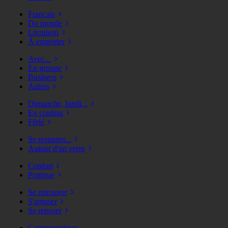
Français
Du monde
Livraison
À emporter
Avec...
En groupe
Business
Autres
Dimanche, lundi...
En continu
Férié
Se restaurer...
Autour d'un verre
Confort
Pratique
Se retrouver
S'amuser
Se reposer
Gastronomique