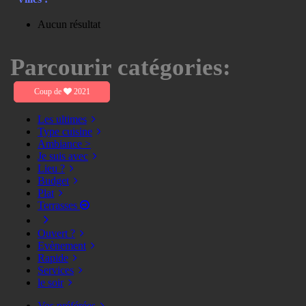
Aucun résultat
Parcourir catégories:
Coup de
2021
Les ultimes
Type cuisine
Ambiance >
Je suis avec
Lieu ?
Budget
Plat
Terrasses
Ouvert ?
Evènement
Rapide
Services
le soir
Vos préférées