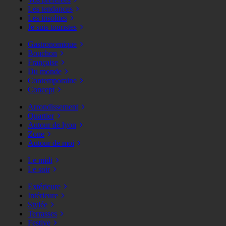
Les tendances
Les insolites
Je suis touristes
Gastronomique
Bouchon
Française
Du monde
Contemporaine
Concept
Arrondissement
Quartier
Autour de lyon
Zone
Autour de moi
Le midi
Le soir
Extérieure
Intérieure
Stylée
Terrasses
Festive