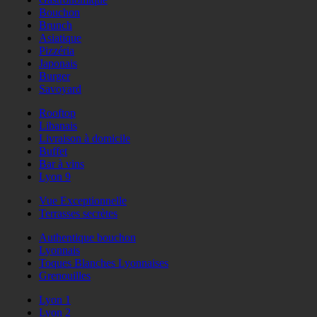
Bouchon
Brunch
Asiatique
Pizzéria
Japonais
Burger
Savoyard
Rooftop
Libanais
Livraison à domicile
Buffet
Bar à vins
Lyon 9
Vue Exceptionnelle
Terrasses secrètes
Authentique bouchon
Lyonnais
Toques Blanches Lyonnaises
Grenouilles
Lyon 1
Lyon 2