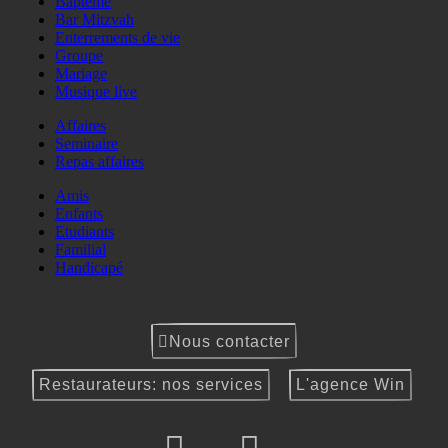
Baptême
Bar Mitzvah
Enterrements de vie
Groupe
Mariage
Musique live
Affaires
Seminaire
Repas affaires
Amis
Enfants
Etudiants
Familial
Handicapé
Nous contacter
Restaurateurs: nos services
L'agence Win