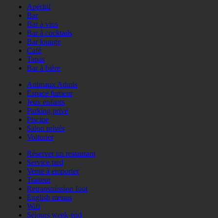
Apéritif
Bar
Bar à vins
Bar à cocktails
Bar lounge
Café
Tapas
Bar à bière
Animaux Admis
Espace fumeur
Jeux enfants
Parking privé
Piscine
Salon privés
Voiturier
Réserver un restaurant
Service tard
Vente à emporter
Traiteur
Retransmission foot
English menus
Wifi
Séjours week-end