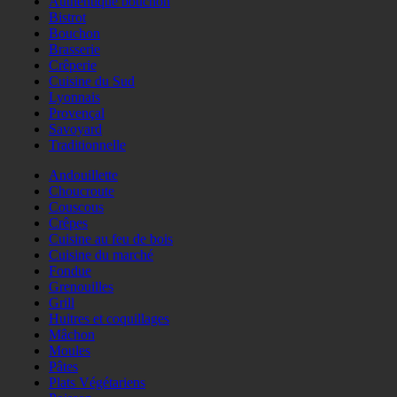
Authentique bouchon
Bistrot
Bouchon
Brasserie
Crêperie
Cuisine du Sud
Lyonnais
Provençal
Savoyard
Traditionnelle
Andouillette
Choucroute
Couscous
Crêpes
Cuisine au feu de bois
Cuisine du marché
Fondue
Grenouilles
Grill
Huitres et coquillages
Mâchon
Moules
Pâtes
Plats Végétariens