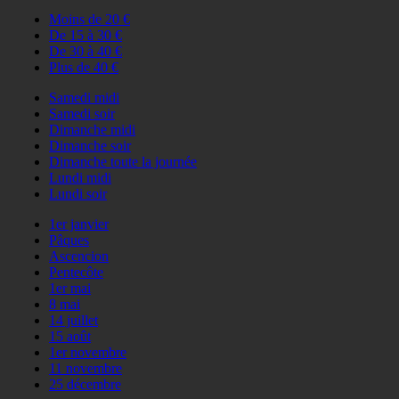
Moins de 20 €
De 15 à 30 €
De 30 à 40 €
Plus de 40 €
Samedi midi
Samedi soir
Dimanche midi
Dimanche soir
Dimanche toute la journée
Lundi midi
Lundi soir
1er janvier
Pâques
Ascencion
Pentecôte
1er mai
8 mai
14 juillet
15 août
1er novembre
11 novembre
25 décembre