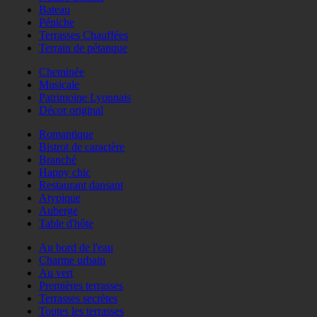
Bateau
Péniche
Terrasses Chauffées
Terrain de pétanque
Cheminée
Musicale
Patrimoine Lyonnais
Décor original
Romantique
Bistrot de caractère
Branché
Happy chic
Restaurant dansant
Atypique
Auberge
Table d'hôte
Au bord de l'eau
Charme urbain
Au vert
Premières terrasses
Terrasses secrètes
Toutes les terrasses