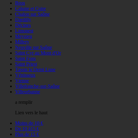
Bron
Caluire et Cuire
Chalon sur Saône
Dardilly
Décines
Limonest
Meyzieu
Millery
Neuville sur Saône
Saint Cyr au Mont d'Or
Saint Fons
Saint Priest
Tassin la Demi Lune
Vénisseux
Vienne
Villefranche-sur-Saône
Villeurbanne
a remplir
Lien vers le haut
Moins de 10 €
De 10 à15 €
Plus de 15 €