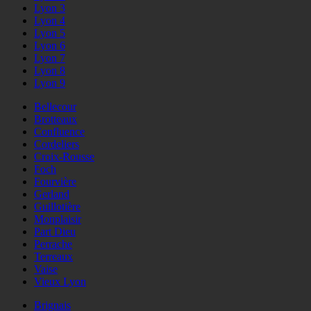
Lyon 3
Lyon 4
Lyon 5
Lyon 6
Lyon 7
Lyon 8
Lyon 9
Bellecour
Brotteaux
Confluence
Cordeliers
Croix-Rousse
Foch
Fourvière
Gerland
Guillotière
Monplaisir
Part Dieu
Perrache
Terreaux
Vaise
Vieux Lyon
Brignais