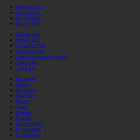
Moins de 20 €
De 15 à 30 €
De 30 à 40 €
Plus de 40 €
Samedi midi
Samedi soir
Dimanche midi
Dimanche soir
Dimanche toute la journée
Lundi midi
Lundi soir
1er janvier
Pâques
Ascencion
Pentecôte
1er mai
8 mai
14 juillet
15 août
1er novembre
11 novembre
25 décembre