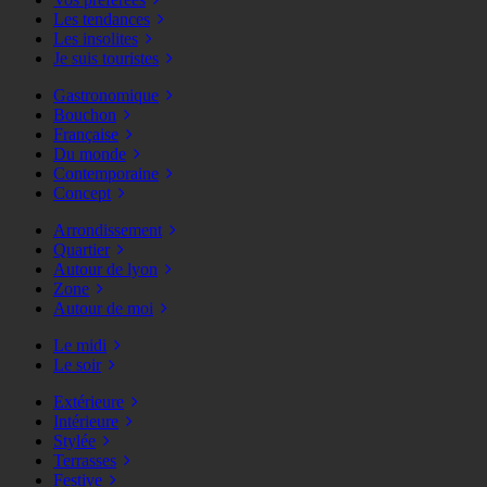
Les tendances
Les insolites
Je suis touristes
Gastronomique
Bouchon
Française
Du monde
Contemporaine
Concept
Arrondissement
Quartier
Autour de lyon
Zone
Autour de moi
Le midi
Le soir
Extérieure
Intérieure
Stylée
Terrasses
Festive