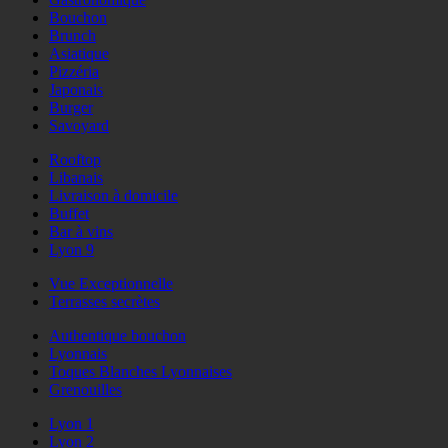
Bouchon
Brunch
Asiatique
Pizzéria
Japonais
Burger
Savoyard
Rooftop
Libanais
Livraison à domicile
Buffet
Bar à vins
Lyon 9
Vue Exceptionnelle
Terrasses secrètes
Authentique bouchon
Lyonnais
Toques Blanches Lyonnaises
Grenouilles
Lyon 1
Lyon 2