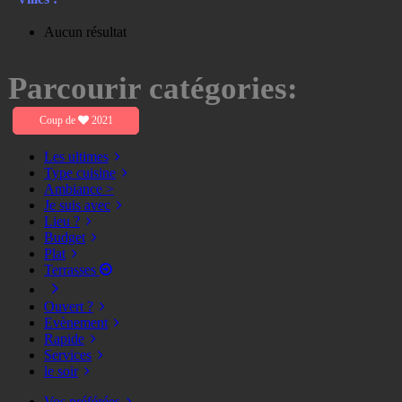
Aucun résultat
Parcourir catégories:
Coup de
2021
Les ultimes
Type cuisine
Ambiance >
Je suis avec
Lieu ?
Budget
Plat
Terrasses
Ouvert ?
Evènement
Rapide
Services
le soir
Vos préférées