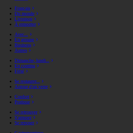
Français
Du monde
Livraison
À emporter
Avec...
En groupe
Business
Autres
Dimanche, lundi...
En continu
Férié
Se restaurer...
Autour d'un verre
Confort
Pratique
Se retrouver
S'amuser
Se reposer
Gastronomique