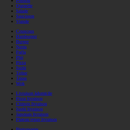
Poisson
Quenelle
Salade
Saucisson
Viande
Couscous
Hamburger
Burger
Nems
Paëla
Phö
Pizza
Sushi
Tajine
Tapas
Wok
Livraison àdomicile
Pizza livraison
Chinois livraison
Sushi livraison
Japonais livraison
Plateau repas livraison
Bistronomie