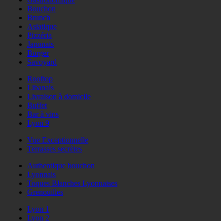
Bouchon
Brunch
Asiatique
Pizzéria
Japonais
Burger
Savoyard
Rooftop
Libanais
Livraison à domicile
Buffet
Bar à vins
Lyon 9
Vue Exceptionnelle
Terrasses secrètes
Authentique bouchon
Lyonnais
Toques Blanches Lyonnaises
Grenouilles
Lyon 1
Lyon 2