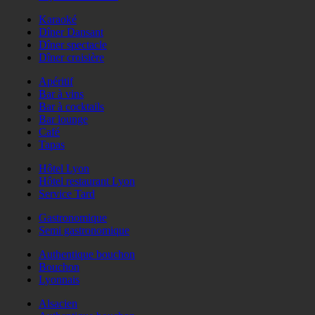
Karaoké
Dîner Dansant
Dîner spectacle
Dîner croisière
Apéritif
Bar à vins
Bar à cocktails
Bar lounge
Café
Tapas
Hôtel Lyon
Hôtel restaurant Lyon
Service Tard
Gastronomique
Semi gastronomique
Authentique bouchon
Bouchon
Lyonnais
Alsacien