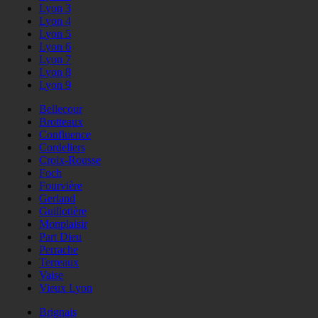
Lyon 3
Lyon 4
Lyon 5
Lyon 6
Lyon 7
Lyon 8
Lyon 9
Bellecour
Brotteaux
Confluence
Cordeliers
Croix-Rousse
Foch
Fourvière
Gerland
Guillotière
Monplaisir
Part Dieu
Perrache
Terreaux
Vaise
Vieux Lyon
Brignais