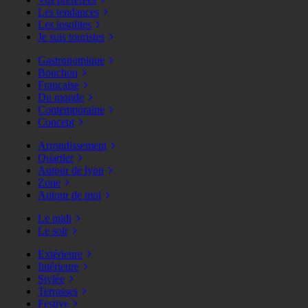
Les tendances
Les insolites
Je suis touristes
Gastronomique
Bouchon
Française
Du monde
Contemporaine
Concept
Arrondissement
Quartier
Autour de lyon
Zone
Autour de moi
Le midi
Le soir
Extérieure
Intérieure
Stylée
Terrasses
Festive