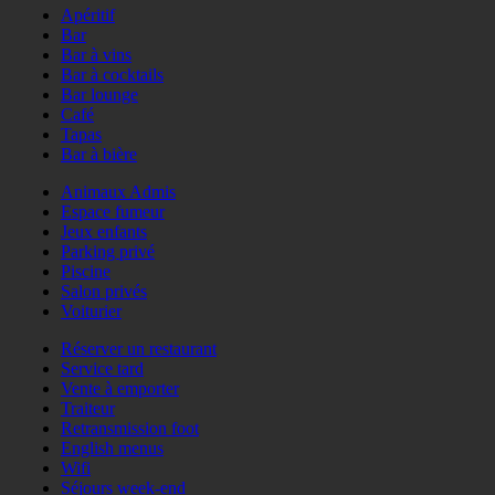
Apéritif
Bar
Bar à vins
Bar à cocktails
Bar lounge
Café
Tapas
Bar à bière
Animaux Admis
Espace fumeur
Jeux enfants
Parking privé
Piscine
Salon privés
Voiturier
Réserver un restaurant
Service tard
Vente à emporter
Traiteur
Retransmission foot
English menus
Wifi
Séjours week-end