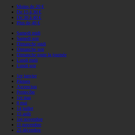
Moins de 20 €
De 15 à 30 €
De 30 à 40 €
Plus de 40 €
Samedi midi
Samedi soir
Dimanche midi
Dimanche soir
Dimanche toute la journée
Lundi midi
Lundi soir
1er janvier
Pâques
Ascencion
Pentecôte
1er mai
8 mai
14 juillet
15 août
1er novembre
11 novembre
25 décembre