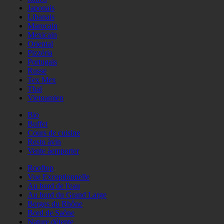
Japonais
Libanais
Marocain
Mexicain
Oriental
Pizzéria
Portugais
Russe
Tex Mex
Thaï
Vietnamien
Bio
Buffet
Cours de cuisine
Resto àvin
Vente àemporter
Rooftop
Vue Exceptionnelle
Au bord de l'eau
Au bord du Grand Large
Berges du Rhône
Bord de Saône
Nature détente