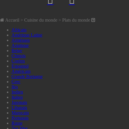
Accueil
> Cuisine du monde >
Plats du monde
Africain
Amérique Latine
Arménien
Asiatique
Belge
Chinois
Coréen
Espagnol
Américain
Grande Bretagne
Grec
Iles
Indien
Italien
Japonais
Libanais
Marocain
Portugais
Russe
Tex Mex