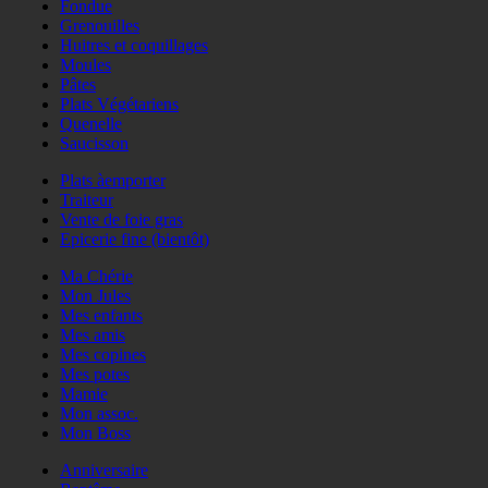
Fondue
Grenouilles
Huitres et coquillages
Moules
Pâtes
Plats Végétariens
Quenelle
Saucisson
Plats àemporter
Traiteur
Vente de foie gras
Epicerie fine (bientôt)
Ma Chérie
Mon Jules
Mes enfants
Mes amis
Mes copines
Mes potes
Mamie
Mon assoc.
Mon Boss
Anniversaire