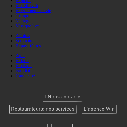
Baptême
Bar Mitzvah
Enterrements de vie
Groupe
Mariage
Musique live
Affaires
Seminaire
Repas affaires
Amis
Enfants
Etudiants
Familial
Handicapé
Nous contacter
Restaurateurs: nos services
L'agence Win