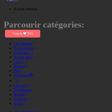
Aucun résultat
Parcourir catégories:
Coup de
2021
Les ultimes
Type cuisine
Ambiance >
Je suis avec
Lieu ?
Budget
Plat
Terrasses
Ouvert ?
Evènement
Rapide
Services
le soir
Vos préférées