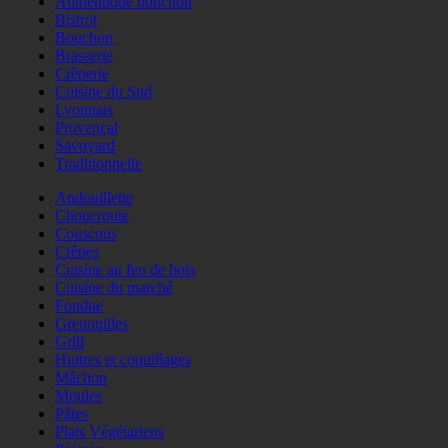
Authentique bouchon
Bistrot
Bouchon
Brasserie
Crêperie
Cuisine du Sud
Lyonnais
Provençal
Savoyard
Traditionnelle
Andouillette
Choucroute
Couscous
Crêpes
Cuisine au feu de bois
Cuisine du marché
Fondue
Grenouilles
Grill
Huitres et coquillages
Mâchon
Moules
Pâtes
Plats Végétariens