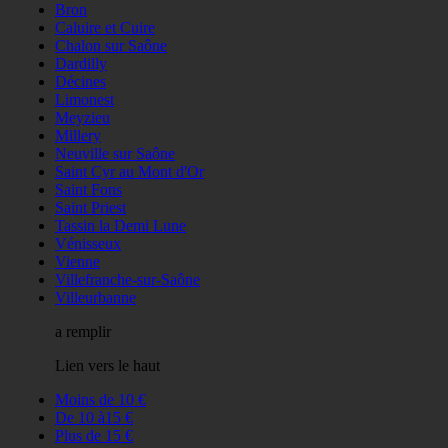
Bron
Caluire et Cuire
Chalon sur Saône
Dardilly
Décines
Limonest
Meyzieu
Millery
Neuville sur Saône
Saint Cyr au Mont d'Or
Saint Fons
Saint Priest
Tassin la Demi Lune
Vénisseux
Vienne
Villefranche-sur-Saône
Villeurbanne
a remplir
Lien vers le haut
Moins de 10 €
De 10 à15 €
Plus de 15 €