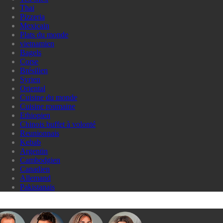
Thai
Pizzeria
Mexicain
Plats du monde
vietnamien
Bagels
Corse
Brésilien
Syrien
Oriental
Cuisine du monde
Cuisine roumaine
Ethiopien
Chinois buffet à volonté
Reunionnais
Kebab
Argentin
Cambodgien
Canadien
Allemand
Pakistanais