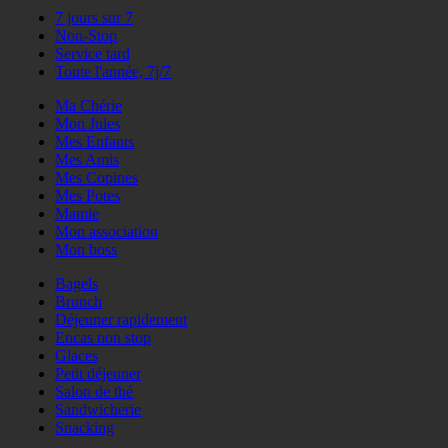
7 jours sur 7
Non-Stop
Service tard
Toute l'année, 7j/7
Ma Chérie
Mon Jules
Mes Enfants
Mes Amis
Mes Copines
Mes Potes
Mamie
Mon association
Mon boss
Bagels
Brunch
Déjeuner rapidement
Encas non stop
Glaces
Petit déjeuner
Salon de thé
Sandwicherie
Snacking