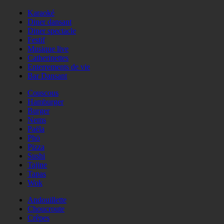
Karaoké
Diner dansant
Diner spectacle
Festif
Musique live
Catherinettes
Enterrements de vie
Bar Dansant
Couscous
Hamburger
Burger
Nems
Paëla
Phö
Pizza
Sushi
Tajine
Tapas
Wok
Andouillette
Choucroute
Crêpes