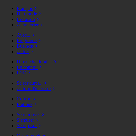
Français
Du monde
Livraison
À emporter
Avec...
En groupe
Business
Autres
Dimanche, lundi...
En continu
Férié
Se restaurer...
Autour d'un verre
Confort
Pratique
Se retrouver
S'amuser
Se reposer
Gastronomique