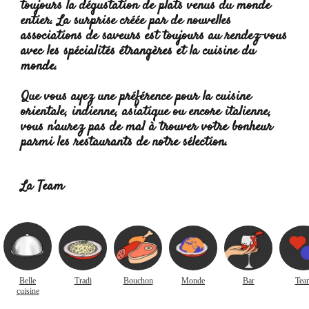
toujours la dégustation de plats venus du monde
entier. La surprise créée par de nouvelles
associations de saveurs est toujours au rendez-vous
avec les spécialités étrangères et la cuisine du
monde.
Que vous ayez une préférence pour la cuisine
orientale, indienne, asiatique ou encore italienne,
vous n'aurez pas de mal à trouver votre bonheur
parmi les restaurants de notre sélection.
Lire la
suite :
La Team
Belle
Tradi
Bouchon
Monde
Bar
Tea
cuisine