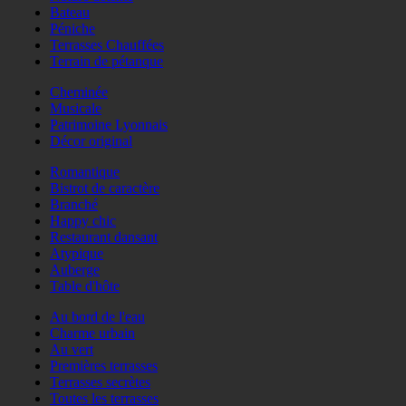
Bateau
Péniche
Terrasses Chauffées
Terrain de pétanque
Cheminée
Musicale
Patrimoine Lyonnais
Décor original
Romantique
Bistrot de caractère
Branché
Happy chic
Restaurant dansant
Atypique
Auberge
Table d'hôte
Au bord de l'eau
Charme urbain
Au vert
Premières terrasses
Terrasses secrètes
Toutes les terrasses