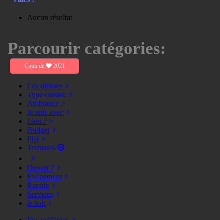
Aucun résultat
Parcourir catégories:
Coup de
2021
Les ultimes
Type cuisine
Ambiance >
Je suis avec
Lieu ?
Budget
Plat
Terrasses
Ouvert ?
Evènement
Rapide
Services
le soir
Vos préférées