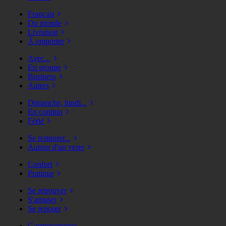
Français
Du monde
Livraison
À emporter
Avec...
En groupe
Business
Autres
Dimanche, lundi...
En continu
Férié
Se restaurer...
Autour d'un verre
Confort
Pratique
Se retrouver
S'amuser
Se reposer
Gastronomique