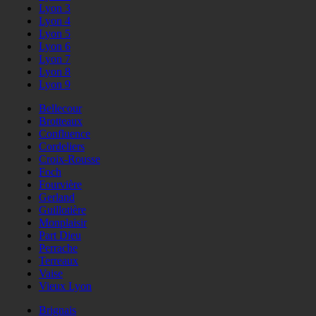
Lyon 3
Lyon 4
Lyon 5
Lyon 6
Lyon 7
Lyon 8
Lyon 9
Bellecour
Brotteaux
Confluence
Cordeliers
Croix-Rousse
Foch
Fourvière
Gerland
Guillotière
Monplaisir
Part Dieu
Perrache
Terreaux
Vaise
Vieux Lyon
Brignais