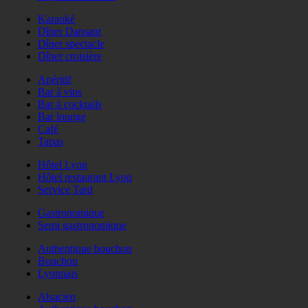
Karaoké
Dîner Dansant
Dîner spectacle
Dîner croisière
Apéritif
Bar à vins
Bar à cocktails
Bar lounge
Café
Tapas
Hôtel Lyon
Hôtel restaurant Lyon
Service Tard
Gastronomique
Semi gastronomique
Authentique bouchon
Bouchon
Lyonnais
Alsacien