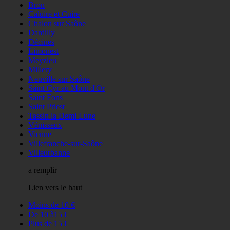
Bron
Caluire et Cuire
Chalon sur Saône
Dardilly
Décines
Limonest
Meyzieu
Millery
Neuville sur Saône
Saint Cyr au Mont d'Or
Saint Fons
Saint Priest
Tassin la Demi Lune
Vénisseux
Vienne
Villefranche-sur-Saône
Villeurbanne
a remplir
Lien vers le haut
Moins de 10 €
De 10 à15 €
Plus de 15 €