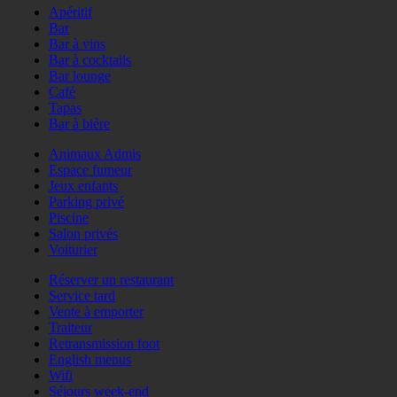
Apéritif
Bar
Bar à vins
Bar à cocktails
Bar lounge
Café
Tapas
Bar à bière
Animaux Admis
Espace fumeur
Jeux enfants
Parking privé
Piscine
Salon privés
Voiturier
Réserver un restaurant
Service tard
Vente à emporter
Traiteur
Retransmission foot
English menus
Wifi
Séjours week-end