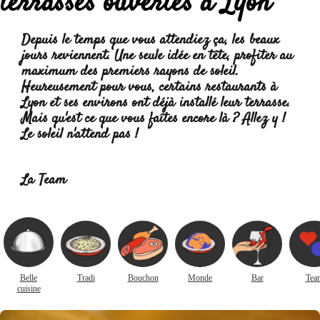
terrasses ouvertes à Lyon
Depuis le temps que vous attendiez ça, les beaux
jours reviennent. Une seule idée en tête, profiter au
maximum des premiers rayons de soleil.
Heureusement pour vous, certains restaurants à
Lyon et ses environs ont déjà installé leur terrasse.
Mais qu'est ce que vous faîtes encore là ? Allez y !
Le soleil n'attend pas !
Lire la suite :
La Team
Belle
Tradi
Bouchon
Monde
Bar
Tea
cuisine