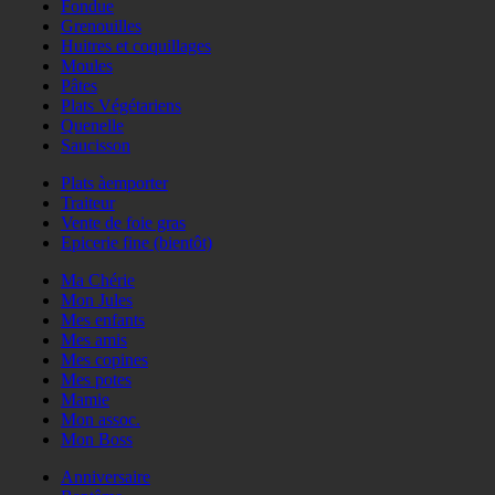
Fondue
Grenouilles
Huitres et coquillages
Moules
Pâtes
Plats Végétariens
Quenelle
Saucisson
Plats àemporter
Traiteur
Vente de foie gras
Epicerie fine (bientôt)
Ma Chérie
Mon Jules
Mes enfants
Mes amis
Mes copines
Mes potes
Mamie
Mon assoc.
Mon Boss
Anniversaire