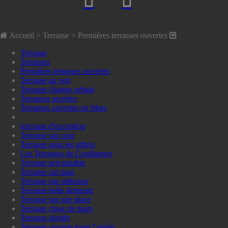
Accueil
> Terrasse >
Premières terrasses ouvertes
Terrasse
Terrasses
Premières terrasses ouvertes
Terrasse au vert
Terrasse charme urbain
Terrasses secrètes
Terrasses ouvertes en Mars
terrrasse d'exception
Terrasse sur cour
Terrasse sous les arbres
Les Terrasses de Confluence
Terrasse privatisable
Terrasse sur quai
Terrasse rue piétonne
Terrasse belle demeure
Terrasse sur une place
Terrasse close de murs
Terrasse abritée
Terrasse ouverte toute l'année