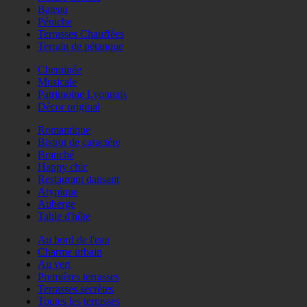
Bateau
Péniche
Terrasses Chauffées
Terrain de pétanque
Cheminée
Musicale
Patrimoine Lyonnais
Décor original
Romantique
Bistrot de caractère
Branché
Happy chic
Restaurant dansant
Atypique
Auberge
Table d'hôte
Au bord de l'eau
Charme urbain
Au vert
Premières terrasses
Terrasses secrètes
Toutes les terrasses