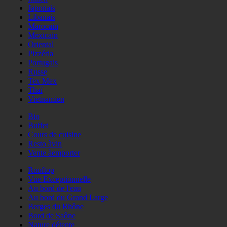
Japonais
Libanais
Marocain
Mexicain
Oriental
Pizzéria
Portugais
Russe
Tex Mex
Thaï
Vietnamien
Bio
Buffet
Cours de cuisine
Resto àvin
Vente àemporter
Rooftop
Vue Exceptionnelle
Au bord de l'eau
Au bord du Grand Large
Berges du Rhône
Bord de Saône
Nature détente