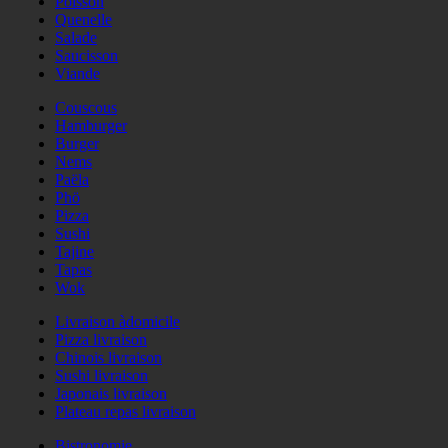
Poisson
Quenelle
Salade
Saucisson
Viande
Couscous
Hamburger
Burger
Nems
Paëla
Phö
Pizza
Sushi
Tajine
Tapas
Wok
Livraison àdomicile
Pizza livraison
Chinois livraison
Sushi livraison
Japonais livraison
Plateau repas livraison
Bistronomie