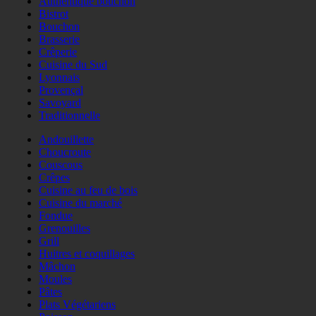
Authentique bouchon
Bistrot
Bouchon
Brasserie
Crêperie
Cuisine du Sud
Lyonnais
Provençal
Savoyard
Traditionnelle
Andouillette
Choucroute
Couscous
Crêpes
Cuisine au feu de bois
Cuisine du marché
Fondue
Grenouilles
Grill
Huitres et coquillages
Mâchon
Moules
Pâtes
Plats Végétariens