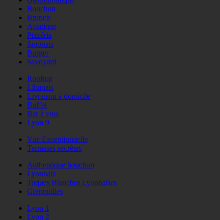
Bouchon
Brunch
Asiatique
Pizzéria
Japonais
Burger
Savoyard
Rooftop
Libanais
Livraison à domicile
Buffet
Bar à vins
Lyon 9
Vue Exceptionnelle
Terrasses secrètes
Authentique bouchon
Lyonnais
Toques Blanches Lyonnaises
Grenouilles
Lyon 1
Lyon 2