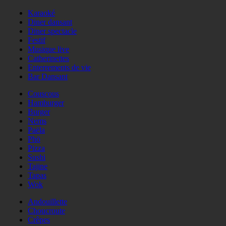
Karaoké
Diner dansant
Diner spectacle
Festif
Musique live
Catherinettes
Enterrements de vie
Bar Dansant
Couscous
Hamburger
Burger
Nems
Paëla
Phö
Pizza
Sushi
Tajine
Tapas
Wok
Andouillette
Choucroute
Crêpes