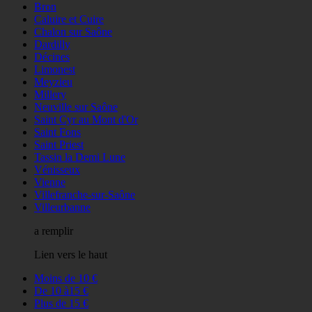
Bron
Caluire et Cuire
Chalon sur Saône
Dardilly
Décines
Limonest
Meyzieu
Millery
Neuville sur Saône
Saint Cyr au Mont d'Or
Saint Fons
Saint Priest
Tassin la Demi Lune
Vénisseux
Vienne
Villefranche-sur-Saône
Villeurbanne
a remplir
Lien vers le haut
Moins de 10 €
De 10 à15 €
Plus de 15 €