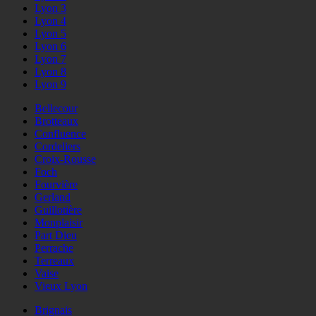
Lyon 3
Lyon 4
Lyon 5
Lyon 6
Lyon 7
Lyon 8
Lyon 9
Bellecour
Brotteaux
Confluence
Cordeliers
Croix-Rousse
Foch
Fourvière
Gerland
Guillotière
Monplaisir
Part Dieu
Perrache
Terreaux
Vaise
Vieux Lyon
Brignais