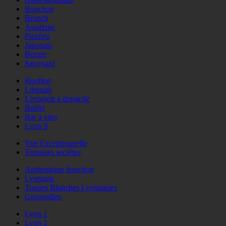
Bouchon
Brunch
Asiatique
Pizzéria
Japonais
Burger
Savoyard
Rooftop
Libanais
Livraison à domicile
Buffet
Bar à vins
Lyon 9
Vue Exceptionnelle
Terrasses secrètes
Authentique bouchon
Lyonnais
Toques Blanches Lyonnaises
Grenouilles
Lyon 1
Lyon 2