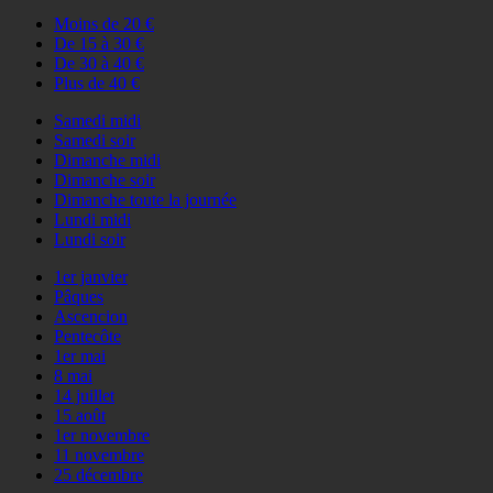
Moins de 20 €
De 15 à 30 €
De 30 à 40 €
Plus de 40 €
Samedi midi
Samedi soir
Dimanche midi
Dimanche soir
Dimanche toute la journée
Lundi midi
Lundi soir
1er janvier
Pâques
Ascencion
Pentecôte
1er mai
8 mai
14 juillet
15 août
1er novembre
11 novembre
25 décembre