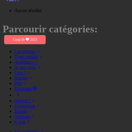
Aucun résultat
Parcourir catégories:
Coup de
2021
Les ultimes
Type cuisine
Ambiance >
Je suis avec
Lieu ?
Budget
Plat
Terrasses
Ouvert ?
Evènement
Rapide
Services
le soir
Vos préférées