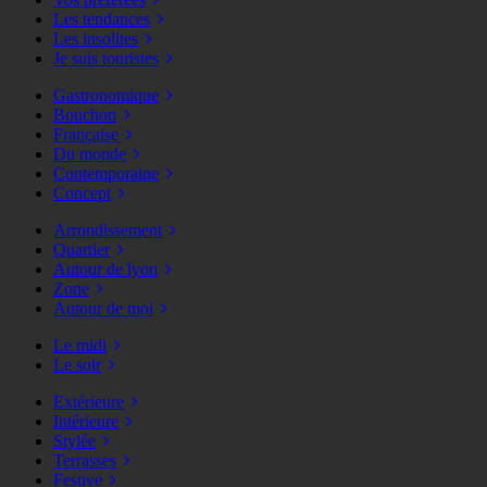
Les tendances
Les insolites
Je suis touristes
Gastronomique
Bouchon
Française
Du monde
Contemporaine
Concept
Arrondissement
Quartier
Autour de lyon
Zone
Autour de moi
Le midi
Le soir
Extérieure
Intérieure
Stylée
Terrasses
Festive