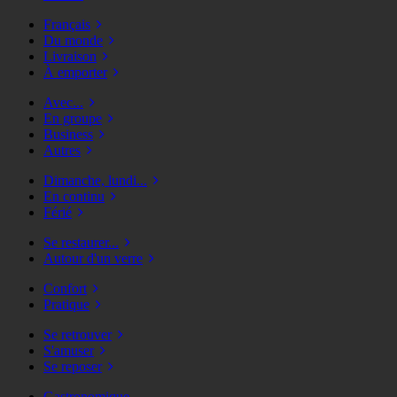
Français
Du monde
Livraison
À emporter
Avec...
En groupe
Business
Autres
Dimanche, lundi...
En continu
Férié
Se restaurer...
Autour d'un verre
Confort
Pratique
Se retrouver
S'amuser
Se reposer
Gastronomique