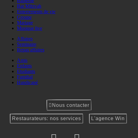
Baptême
Bar Mitzvah
Enterrements de vie
Groupe
Mariage
Musique live
Affaires
Seminaire
Repas affaires
Amis
Enfants
Etudiants
Familial
Handicapé
Nous contacter
Restaurateurs: nos services
L'agence Win