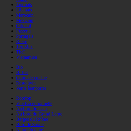
Japonais
Libanais
Marocain
Mexicain
Oriental
Pizzéria
Portugais
Russe
Tex Mex
Thaï
Vietnamien
Bio
Buffet
Cours de cuisine
Resto àvin
Vente àemporter
Rooftop
Vue Exceptionnelle
Au bord de l'eau
Au bord du Grand Large
Berges du Rhône
Bord de Saône
Nature détente