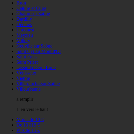
Bron
Caluire et Cuire
Chalon sur Saône
Dardilly
Décines
Limonest
Meyzieu
Millery
Neuville sur Saône
Saint Cyr au Mont d'Or
Saint Fons
Saint Priest
Tassin la Demi Lune
Vénisseux
Vienne
Villefranche-sur-Saône
Villeurbanne
a remplir
Lien vers le haut
Moins de 10 €
De 10 à15 €
Plus de 15 €