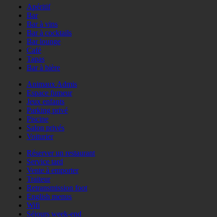
Apéritif
Bar
Bar à vins
Bar à cocktails
Bar lounge
Café
Tapas
Bar à bière
Animaux Admis
Espace fumeur
Jeux enfants
Parking privé
Piscine
Salon privés
Voiturier
Réserver un restaurant
Service tard
Vente à emporter
Traiteur
Retransmission foot
English menus
Wifi
Séjours week-end