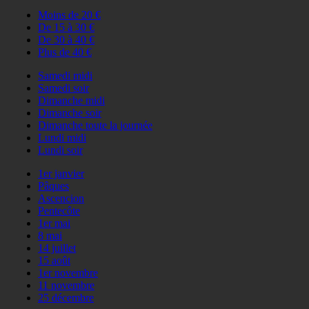
Moins de 20 €
De 15 à 30 €
De 30 à 40 €
Plus de 40 €
Samedi midi
Samedi soir
Dimanche midi
Dimanche soir
Dimanche toute la journée
Lundi midi
Lundi soir
1er janvier
Pâques
Ascencion
Pentecôte
1er mai
8 mai
14 juillet
15 août
1er novembre
11 novembre
25 décembre