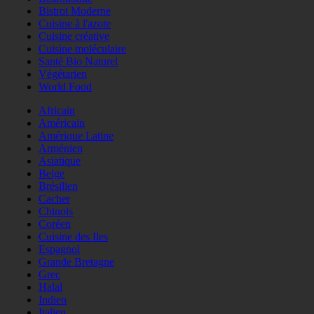
Bistrot Moderne
Cuisine à l'azote
Cuisine créative
Cuisine moléculaire
Santé Bio Naturel
Végétarien
World Food
Africain
Américain
Amérique Latine
Arménien
Asiatique
Belge
Brésilien
Cacher
Chinois
Coréen
Cuisine des Iles
Espagnol
Grande Bretagne
Grec
Halal
Indien
Italien