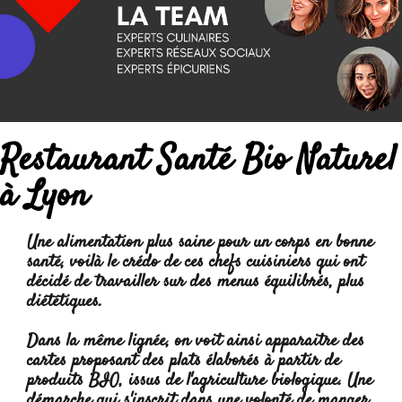
Restaurant Santé Bio Naturel
à Lyon
Une
alimentation plus saine
pour un corps en bonne
santé, voilà le crédo de ces chefs cuisiniers qui ont
décidé de travailler sur des menus équilibrés, plus
diététiques.
Dans la même lignée, on voit ainsi apparaitre des
cartes proposant des plats élaborés à partir de
produits BIO
, issus de l'agriculture biologique. Une
démarche qui s'inscrit dans une volonté de manger