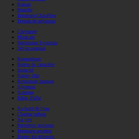
Bateau
Péniche
Terrasses Chauffées
Terrain de pétanque
Cheminée
Musicale
Patrimoine Lyonnais
Décor original
Romantique
Bistrot de caractère
Branché
Happy chic
Restaurant dansant
Atypique
Auberge
Table d'hôte
Au bord de l'eau
Charme urbain
Au vert
Premières terrasses
Terrasses secrètes
Toutes les terrasses