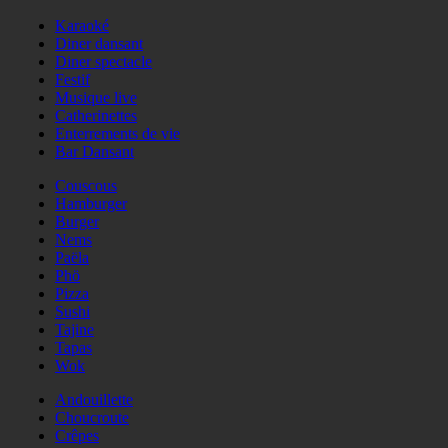
Karaoké
Diner dansant
Diner spectacle
Festif
Musique live
Catherinettes
Enterrements de vie
Bar Dansant
Couscous
Hamburger
Burger
Nems
Paëla
Phö
Pizza
Sushi
Tajine
Tapas
Wok
Andouillette
Choucroute
Crêpes