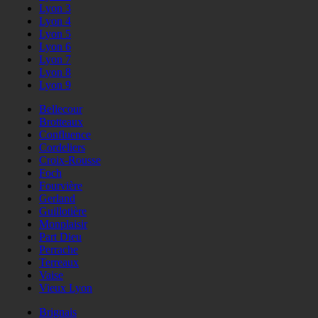
Lyon 3
Lyon 4
Lyon 5
Lyon 6
Lyon 7
Lyon 8
Lyon 9
Bellecour
Brotteaux
Confluence
Cordeliers
Croix-Rousse
Foch
Fourvière
Gerland
Guillotière
Monplaisir
Part Dieu
Perrache
Terreaux
Vaise
Vieux Lyon
Brignais