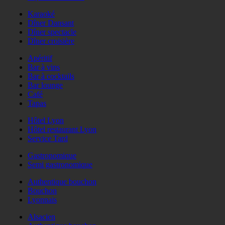
Karaoké
Dîner Dansant
Dîner spectacle
Dîner croisière
Apéritif
Bar à vins
Bar à cocktails
Bar lounge
Café
Tapas
Hôtel Lyon
Hôtel restaurant Lyon
Service Tard
Gastronomique
Semi gastronomique
Authentique bouchon
Bouchon
Lyonnais
Alsacien