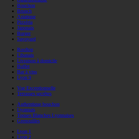
Bouchon
Brunch
Asiatique
Pizzéria
Japonais
Burger
Savoyard
Rooftop
Libanais
Livraison à domicile
Buffet
Bar à vins
Lyon 9
Vue Exceptionnelle
Terrasses secrètes
Authentique bouchon
Lyonnais
Toques Blanches Lyonnaises
Grenouilles
Lyon 1
Lyon 2