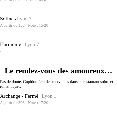
Soline
Lyon 3
-
A partir de 13€ - Note : 15/20
Harmonie
Lyon 7
-
-
Le rendez-vous des amoureux…
Pas de doute, Cupidon fera des merveilles dans ce restaurant sobre et
romantique…
Archange - Fermé
Lyon 1
-
A partir de 30€ - Note : 17/20