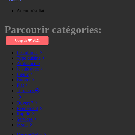
Aucun résultat
Parcourir catégories:
Coup de
2021
Les ultimes
Type cuisine
Ambiance >
Je suis avec
Lieu ?
Budget
Plat
Terrasses
Ouvert ?
Evènement
Rapide
Services
le soir
Vos préférées