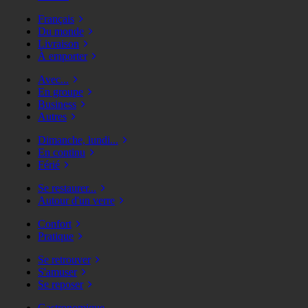
Français
Du monde
Livraison
À emporter
Avec...
En groupe
Business
Autres
Dimanche, lundi...
En continu
Férié
Se restaurer...
Autour d'un verre
Confort
Pratique
Se retrouver
S'amuser
Se reposer
Gastronomique