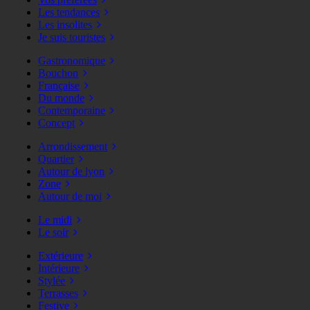
Les tendances
Les insolites
Je suis touristes
Gastronomique
Bouchon
Française
Du monde
Contemporaine
Concept
Arrondissement
Quartier
Autour de lyon
Zone
Autour de moi
Le midi
Le soir
Extérieure
Intérieure
Stylée
Terrasses
Festive