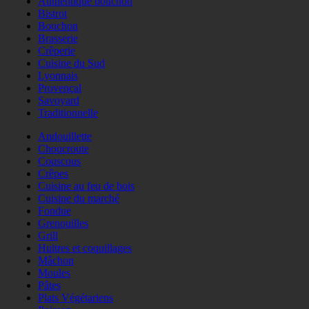
Authentique bouchon
Bistrot
Bouchon
Brasserie
Crêperie
Cuisine du Sud
Lyonnais
Provençal
Savoyard
Traditionnelle
Andouillette
Choucroute
Couscous
Crêpes
Cuisine au feu de bois
Cuisine du marché
Fondue
Grenouilles
Grill
Huitres et coquillages
Mâchon
Moules
Pâtes
Plats Végétariens