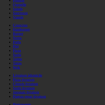
Poisson
Quenelle
Salade
Saucisson
Viande
Couscous
Hamburger
Burger
Nems
Paëla
Phö
Pizza
Sushi
Tajine
Tapas
Wok
Livraison àdomicile
Pizza livraison
Chinois livraison
Sushi livraison
Japonais livraison
Plateau repas livraison
Bistronomie