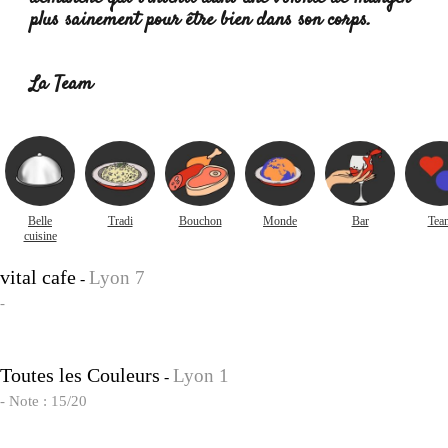
plus sainement pour être bien dans son corps.
Lire
la suite :
La Team
Belle
Tradi
Bouchon
Monde
Bar
Tea
cuisine
vital cafe
Lyon 7
-
-
Toutes les Couleurs
Lyon 1
-
- Note : 15/20