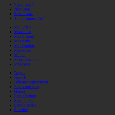
7 jours sur 7
Non-Stop
Service tard
Toute l'année, 7j/7
Ma Chérie
Mon Jules
Mes Enfants
Mes Amis
Mes Copines
Mes Potes
Mamie
Mon association
Mon boss
Bagels
Brunch
Déjeuner rapidement
Encas non stop
Glaces
Petit déjeuner
Salon de thé
Sandwicherie
Snacking