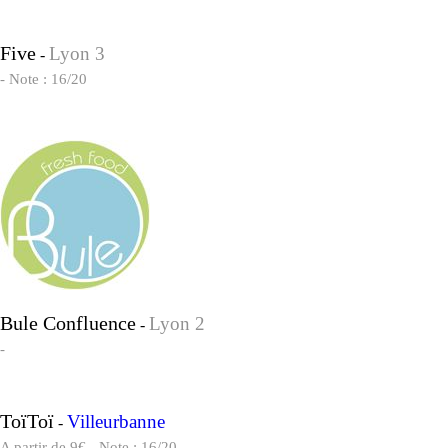
Five
Lyon 3
-
- Note : 16/20
Bule Confluence
Lyon 2
-
-
ToïToï
Villeurbanne
-
A partir de 9€ - Note : 16/20