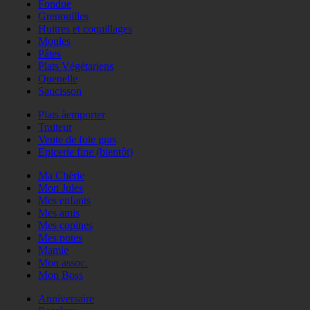
Fondue
Grenouilles
Huitres et coquillages
Moules
Pâtes
Plats Végétariens
Quenelle
Saucisson
Plats àemporter
Traiteur
Vente de foie gras
Epicerie fine (bientôt)
Ma Chérie
Mon Jules
Mes enfants
Mes amis
Mes copines
Mes potes
Mamie
Mon assoc.
Mon Boss
Anniversaire