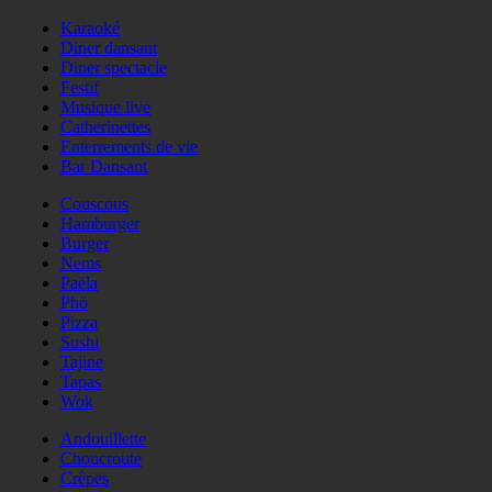
Karaoké
Diner dansant
Diner spectacle
Festif
Musique live
Catherinettes
Enterrements de vie
Bar Dansant
Couscous
Hamburger
Burger
Nems
Paëla
Phö
Pizza
Sushi
Tajine
Tapas
Wok
Andouillette
Choucroute
Crêpes