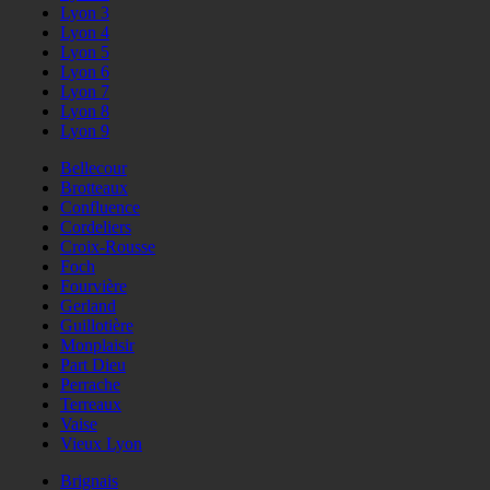
Lyon 3
Lyon 4
Lyon 5
Lyon 6
Lyon 7
Lyon 8
Lyon 9
Bellecour
Brotteaux
Confluence
Cordeliers
Croix-Rousse
Foch
Fourvière
Gerland
Guillotière
Monplaisir
Part Dieu
Perrache
Terreaux
Vaise
Vieux Lyon
Brignais