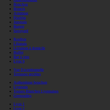
Bouchon
Brunch
Asiatique
Pizzéria
Japonais
Burger
Savoyard
Rooftop
Libanais
Livraison à domicile
Buffet
Bar à vins
Lyon 9
Vue Exceptionnelle
Terrasses secrètes
Authentique bouchon
Lyonnais
Toques Blanches Lyonnaises
Grenouilles
Lyon 1
Lyon 2