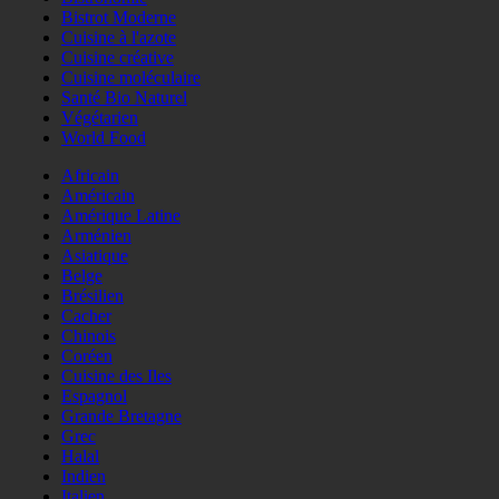
Bistrot Moderne
Cuisine à l'azote
Cuisine créative
Cuisine moléculaire
Santé Bio Naturel
Végétarien
World Food
Africain
Américain
Amérique Latine
Arménien
Asiatique
Belge
Brésilien
Cacher
Chinois
Coréen
Cuisine des Iles
Espagnol
Grande Bretagne
Grec
Halal
Indien
Italien