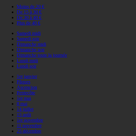
Moins de 20 €
De 15 à 30 €
De 30 à 40 €
Plus de 40 €
Samedi midi
Samedi soir
Dimanche midi
Dimanche soir
Dimanche toute la journée
Lundi midi
Lundi soir
1er janvier
Pâques
Ascencion
Pentecôte
1er mai
8 mai
14 juillet
15 août
1er novembre
11 novembre
25 décembre