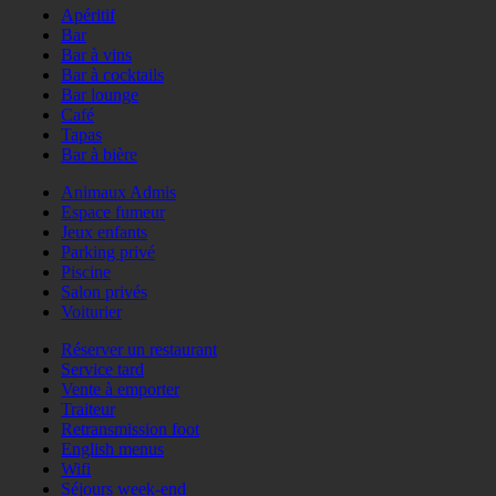
Apéritif
Bar
Bar à vins
Bar à cocktails
Bar lounge
Café
Tapas
Bar à bière
Animaux Admis
Espace fumeur
Jeux enfants
Parking privé
Piscine
Salon privés
Voiturier
Réserver un restaurant
Service tard
Vente à emporter
Traiteur
Retransmission foot
English menus
Wifi
Séjours week-end