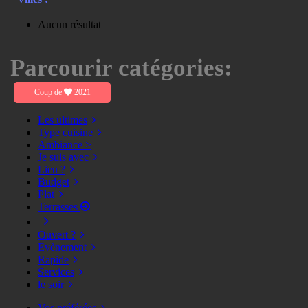
Aucun résultat
Parcourir catégories:
Coup de
2021
Les ultimes
Type cuisine
Ambiance >
Je suis avec
Lieu ?
Budget
Plat
Terrasses
Ouvert ?
Evènement
Rapide
Services
le soir
Vos préférées