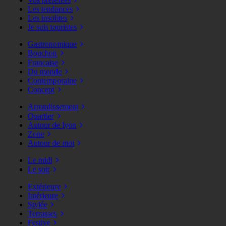
Les tendances
Les insolites
Je suis touristes
Gastronomique
Bouchon
Française
Du monde
Contemporaine
Concept
Arrondissement
Quartier
Autour de lyon
Zone
Autour de moi
Le midi
Le soir
Extérieure
Intérieure
Stylée
Terrasses
Festive