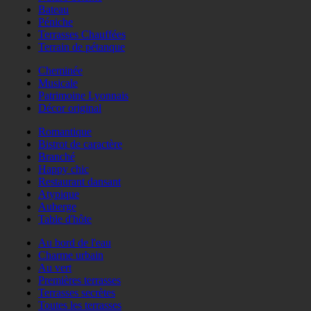
Bateau
Péniche
Terrasses Chauffées
Terrain de pétanque
Cheminée
Musicale
Patrimoine Lyonnais
Décor original
Romantique
Bistrot de caractère
Branché
Happy chic
Restaurant dansant
Atypique
Auberge
Table d'hôte
Au bord de l'eau
Charme urbain
Au vert
Premières terrasses
Terrasses secrètes
Toutes les terrasses