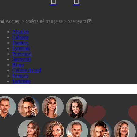
Accueil
> Spécialité française >
Savoyard
Alsacien
Crêperie
Dombes
Lyonnais
Provencal
Savoyard
Bistro
Cuisine du sud
Français
Tartiflette