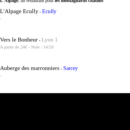
L'Alpage
, un restaurant pour
les montagnards citadins
L'Alpage Ecully
Ecully
-
-
Vers le Bonheur
Lyon 1
-
A partir de 24€ - Note : 14/20
Auberge des marronniers
Sarcey
-
-