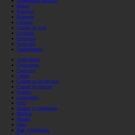
Authentique bouchon
Bistrot
Bouchon
Brasserie
Crêperie
Cuisine du Sud
Lyonnais
Provençal
Savoyard
Traditionnelle
Andouillette
Choucroute
Couscous
Crêpes
Cuisine au feu de bois
Cuisine du marché
Fondue
Grenouilles
Grill
Huitres et coquillages
Mâchon
Moules
Pâtes
Plats Végétariens