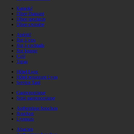
Karaoké
Dîner Dansant
Dîner spectacle
Dîner croisière
Apéritif
Bar à vins
Bar à cocktails
Bar lounge
Café
Tapas
Hôtel Lyon
Hôtel restaurant Lyon
Service Tard
Gastronomique
Semi gastronomique
Authentique bouchon
Bouchon
Lyonnais
Alsacien