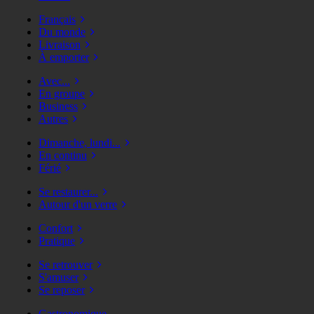
Français
Du monde
Livraison
À emporter
Avec...
En groupe
Business
Autres
Dimanche, lundi...
En continu
Férié
Se restaurer...
Autour d'un verre
Confort
Pratique
Se retrouver
S'amuser
Se reposer
Gastronomique