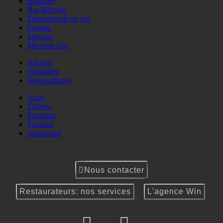
Baptême
Bar Mitzvah
Enterrements de vie
Groupe
Mariage
Musique live
Affaires
Seminaire
Repas affaires
Amis
Enfants
Etudiants
Familial
Handicapé
Nous contacter
Restaurateurs: nos services
L'agence Win