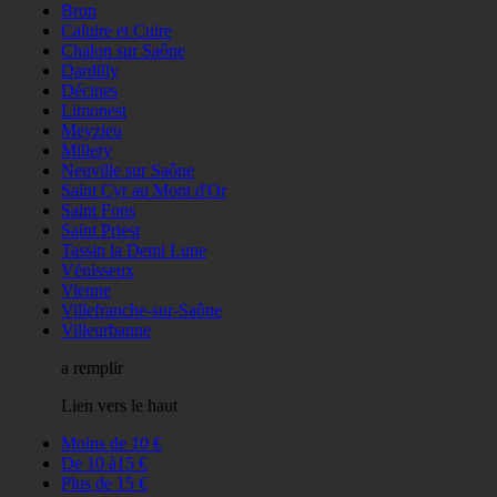
Bron
Caluire et Cuire
Chalon sur Saône
Dardilly
Décines
Limonest
Meyzieu
Millery
Neuville sur Saône
Saint Cyr au Mont d'Or
Saint Fons
Saint Priest
Tassin la Demi Lune
Vénisseux
Vienne
Villefranche-sur-Saône
Villeurbanne
a remplir
Lien vers le haut
Moins de 10 €
De 10 à15 €
Plus de 15 €