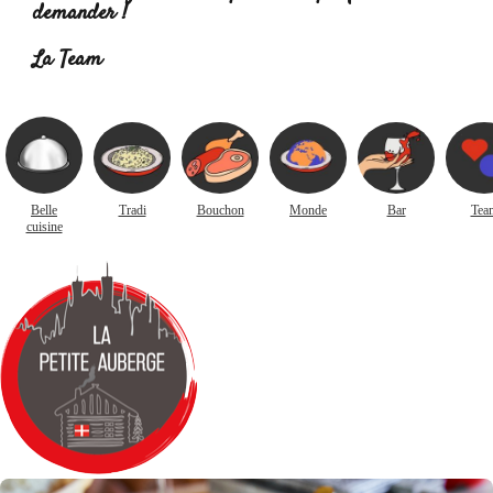
demander !
La Team
Belle
Tradi
Bouchon
Monde
Bar
Tea
cuisine