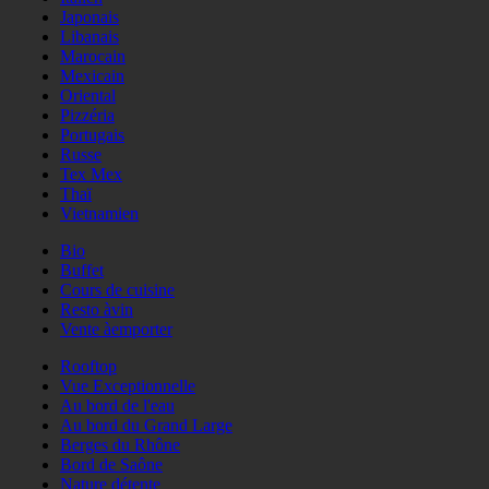
Japonais
Libanais
Marocain
Mexicain
Oriental
Pizzéria
Portugais
Russe
Tex Mex
Thaï
Vietnamien
Bio
Buffet
Cours de cuisine
Resto àvin
Vente àemporter
Rooftop
Vue Exceptionnelle
Au bord de l'eau
Au bord du Grand Large
Berges du Rhône
Bord de Saône
Nature détente