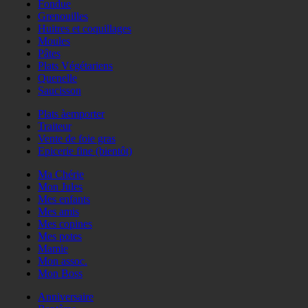
Fondue
Grenouilles
Huitres et coquillages
Moules
Pâtes
Plats Végétariens
Quenelle
Saucisson
Plats àemporter
Traiteur
Vente de foie gras
Epicerie fine (bientôt)
Ma Chérie
Mon Jules
Mes enfants
Mes amis
Mes copines
Mes potes
Mamie
Mon assoc.
Mon Boss
Anniversaire