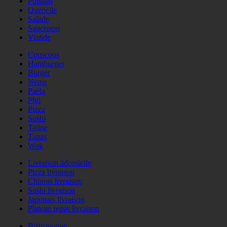
Poisson
Quenelle
Salade
Saucisson
Viande
Couscous
Hamburger
Burger
Nems
Paëla
Phö
Pizza
Sushi
Tajine
Tapas
Wok
Livraison àdomicile
Pizza livraison
Chinois livraison
Sushi livraison
Japonais livraison
Plateau repas livraison
Bistronomie