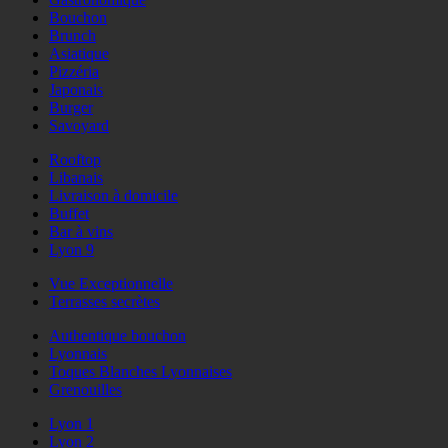
Bouchon
Brunch
Asiatique
Pizzéria
Japonais
Burger
Savoyard
Rooftop
Libanais
Livraison à domicile
Buffet
Bar à vins
Lyon 9
Vue Exceptionnelle
Terrasses secrètes
Authentique bouchon
Lyonnais
Toques Blanches Lyonnaises
Grenouilles
Lyon 1
Lyon 2