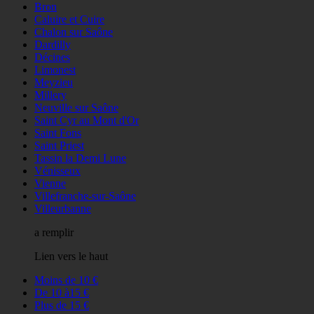
Bron
Caluire et Cuire
Chalon sur Saône
Dardilly
Décines
Limonest
Meyzieu
Millery
Neuville sur Saône
Saint Cyr au Mont d'Or
Saint Fons
Saint Priest
Tassin la Demi Lune
Vénisseux
Vienne
Villefranche-sur-Saône
Villeurbanne
a remplir
Lien vers le haut
Moins de 10 €
De 10 à15 €
Plus de 15 €