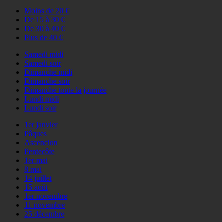
Moins de 20 €
De 15 à 30 €
De 30 à 40 €
Plus de 40 €
Samedi midi
Samedi soir
Dimanche midi
Dimanche soir
Dimanche toute la journée
Lundi midi
Lundi soir
1er janvier
Pâques
Ascencion
Pentecôte
1er mai
8 mai
14 juillet
15 août
1er novembre
11 novembre
25 décembre