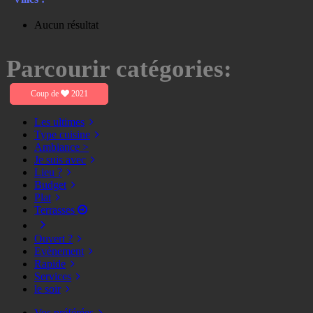
Aucun résultat
Parcourir catégories:
Coup de
2021
Les ultimes
Type cuisine
Ambiance >
Je suis avec
Lieu ?
Budget
Plat
Terrasses
Ouvert ?
Evènement
Rapide
Services
le soir
Vos préférées