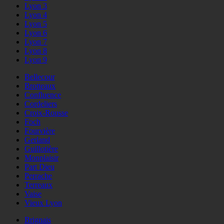
Lyon 3
Lyon 4
Lyon 5
Lyon 6
Lyon 7
Lyon 8
Lyon 9
Bellecour
Brotteaux
Confluence
Cordeliers
Croix-Rousse
Foch
Fourvière
Gerland
Guillotière
Monplaisir
Part Dieu
Perrache
Terreaux
Vaise
Vieux Lyon
Brignais