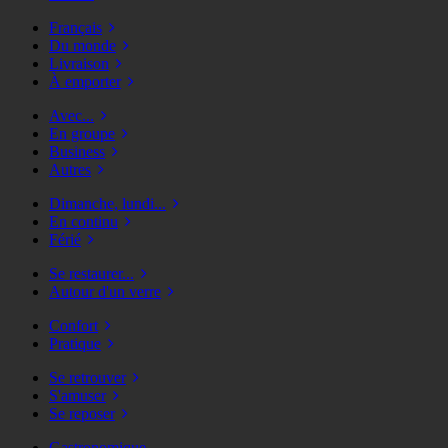
Français
Du monde
Livraison
À emporter
Avec...
En groupe
Business
Autres
Dimanche, lundi...
En continu
Férié
Se restaurer...
Autour d'un verre
Confort
Pratique
Se retrouver
S'amuser
Se reposer
Gastronomique