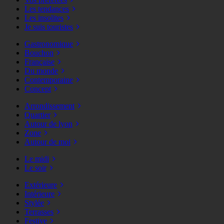
Les tendances
Les insolites
Je suis touristes
Gastronomique
Bouchon
Française
Du monde
Contemporaine
Concept
Arrondissement
Quartier
Autour de lyon
Zone
Autour de moi
Le midi
Le soir
Extérieure
Intérieure
Stylée
Terrasses
Festive