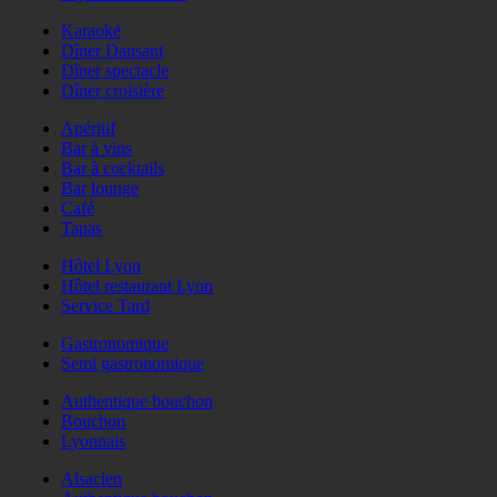
Karaoké
Dîner Dansant
Dîner spectacle
Dîner croisière
Apéritif
Bar à vins
Bar à cocktails
Bar lounge
Café
Tapas
Hôtel Lyon
Hôtel restaurant Lyon
Service Tard
Gastronomique
Semi gastronomique
Authentique bouchon
Bouchon
Lyonnais
Alsacien