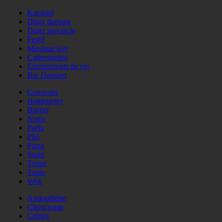
Karaoké
Diner dansant
Diner spectacle
Festif
Musique live
Catherinettes
Enterrements de vie
Bar Dansant
Couscous
Hamburger
Burger
Nems
Paëla
Phö
Pizza
Sushi
Tajine
Tapas
Wok
Andouillette
Choucroute
Crêpes