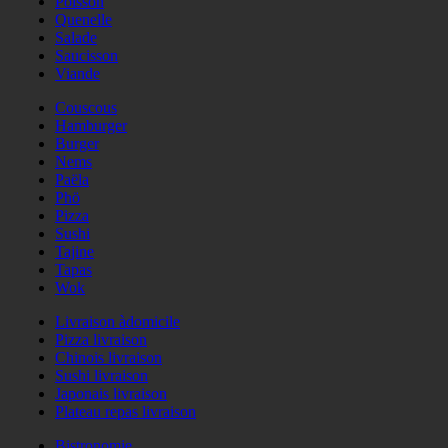
Poisson
Quenelle
Salade
Saucisson
Viande
Couscous
Hamburger
Burger
Nems
Paëla
Phö
Pizza
Sushi
Tajine
Tapas
Wok
Livraison àdomicile
Pizza livraison
Chinois livraison
Sushi livraison
Japonais livraison
Plateau repas livraison
Bistronomie