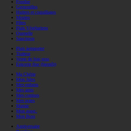
Fondue
Grenouilles
Huitres et coquillages
Moules
Pâtes
Plats Végétariens
Quenelle
Saucisson
Plats àemporter
Traiteur
Vente de foie gras
Epicerie fine (bientôt)
Ma Chérie
Mon Jules
Mes enfants
Mes amis
Mes copines
Mes potes
Mamie
Mon assoc.
Mon Boss
Anniversaire