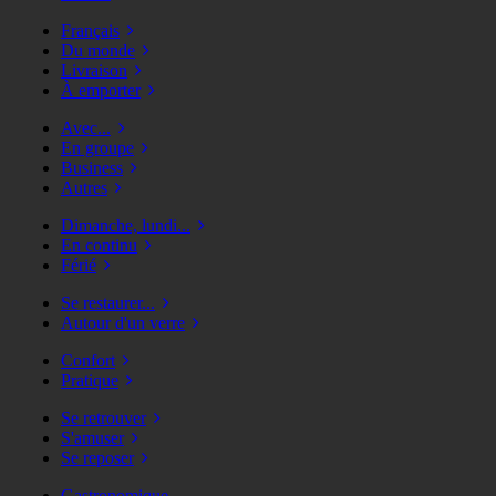
Français
Du monde
Livraison
À emporter
Avec...
En groupe
Business
Autres
Dimanche, lundi...
En continu
Férié
Se restaurer...
Autour d'un verre
Confort
Pratique
Se retrouver
S'amuser
Se reposer
Gastronomique