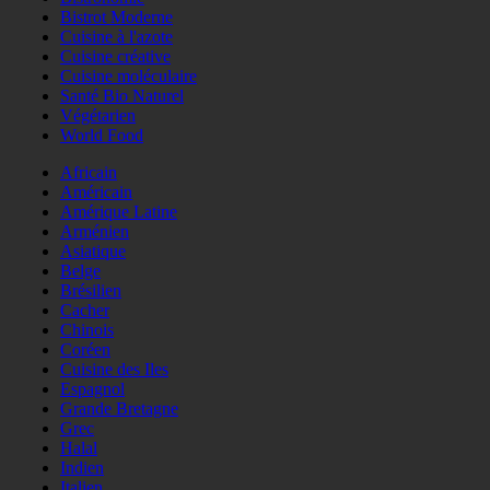
Bistrot Moderne
Cuisine à l'azote
Cuisine créative
Cuisine moléculaire
Santé Bio Naturel
Végétarien
World Food
Africain
Américain
Amérique Latine
Arménien
Asiatique
Belge
Brésilien
Cacher
Chinois
Coréen
Cuisine des Iles
Espagnol
Grande Bretagne
Grec
Halal
Indien
Italien