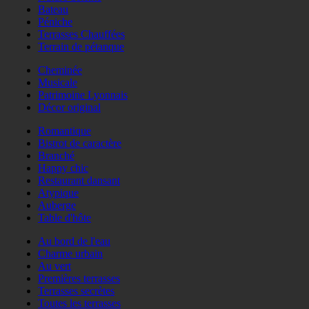
Bateau
Péniche
Terrasses Chauffées
Terrain de pétanque
Cheminée
Musicale
Patrimoine Lyonnais
Décor original
Romantique
Bistrot de caractère
Branché
Happy chic
Restaurant dansant
Atypique
Auberge
Table d'hôte
Au bord de l'eau
Charme urbain
Au vert
Premières terrasses
Terrasses secrètes
Toutes les terrasses