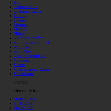
Bron
Caluire et Cuire
Chalon sur Saône
Dardilly
Décines
Limonest
Meyzieu
Millery
Neuville sur Saône
Saint Cyr au Mont d'Or
Saint Fons
Saint Priest
Tassin la Demi Lune
Vénisseux
Vienne
Villefranche-sur-Saône
Villeurbanne
a remplir
Lien vers le haut
Moins de 10 €
De 10 à15 €
Plus de 15 €