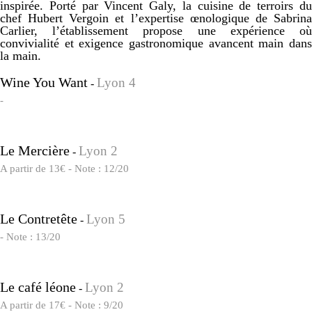
inspirée. Porté par Vincent Galy, la cuisine de terroirs du
chef Hubert Vergoin et l’expertise œnologique de Sabrina
Carlier, l’établissement propose une expérience où
convivialité et exigence gastronomique avancent main dans
la main.
Wine You Want
Lyon 4
-
-
Le Mercière
Lyon 2
-
A partir de 13€ - Note : 12/20
Le Contretête
Lyon 5
-
- Note : 13/20
Le café léone
Lyon 2
-
A partir de 17€ - Note : 9/20