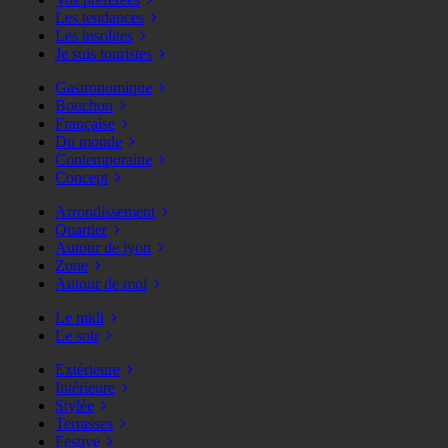
Les tendances
Les insolites
Je suis touristes
Gastronomique
Bouchon
Française
Du monde
Contemporaine
Concept
Arrondissement
Quartier
Autour de lyon
Zone
Autour de moi
Le midi
Le soir
Extérieure
Intérieure
Stylée
Terrasses
Festive