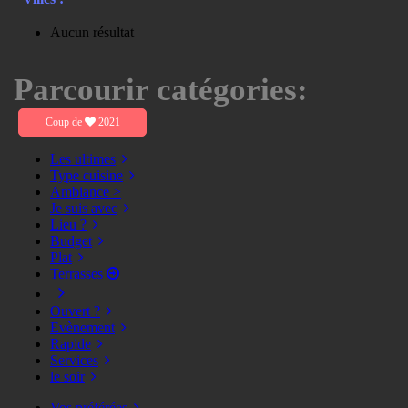
Aucun résultat
Parcourir catégories:
Coup de
2021
Les ultimes
Type cuisine
Ambiance >
Je suis avec
Lieu ?
Budget
Plat
Terrasses
Ouvert ?
Evènement
Rapide
Services
le soir
Vos préférées