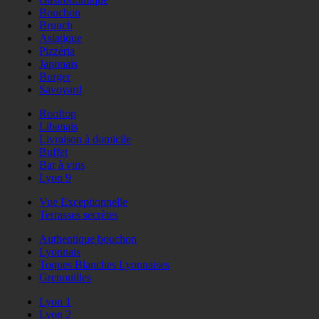
Bouchon
Brunch
Asiatique
Pizzéria
Japonais
Burger
Savoyard
Rooftop
Libanais
Livraison à domicile
Buffet
Bar à vins
Lyon 9
Vue Exceptionnelle
Terrasses secrètes
Authentique bouchon
Lyonnais
Toques Blanches Lyonnaises
Grenouilles
Lyon 1
Lyon 2