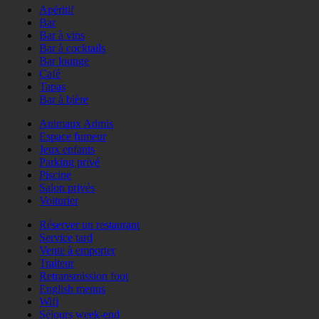
Apéritif
Bar
Bar à vins
Bar à cocktails
Bar lounge
Café
Tapas
Bar à bière
Animaux Admis
Espace fumeur
Jeux enfants
Parking privé
Piscine
Salon privés
Voiturier
Réserver un restaurant
Service tard
Vente à emporter
Traiteur
Retransmission foot
English menus
Wifi
Séjours week-end