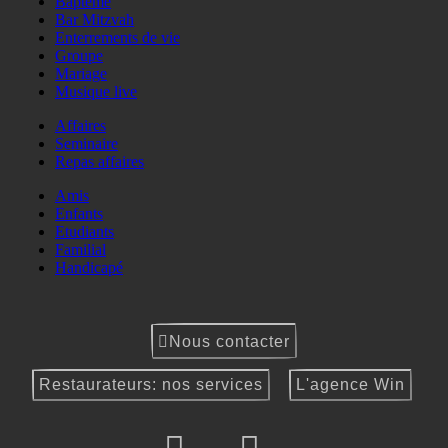
Baptême
Bar Mitzvah
Enterrements de vie
Groupe
Mariage
Musique live
Affaires
Seminaire
Repas affaires
Amis
Enfants
Etudiants
Familial
Handicapé
Nous contacter
Restaurateurs: nos services
L'agence Win