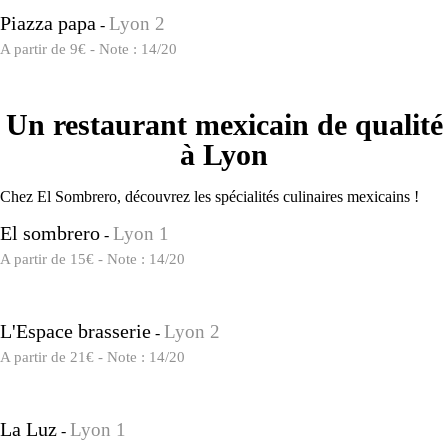
Piazza papa
Lyon 2
-
A partir de 9€ - Note : 14/20
Un restaurant mexicain de qualité
à Lyon
Chez El Sombrero, découvrez les spécialités culinaires mexicains !
El sombrero
Lyon 1
-
A partir de 15€ - Note : 14/20
L'Espace brasserie
Lyon 2
-
A partir de 21€ - Note : 14/20
La Luz
Lyon 1
-