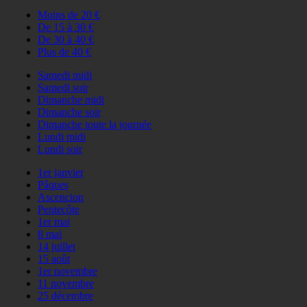
Moins de 20 €
De 15 à 30 €
De 30 à 40 €
Plus de 40 €
Samedi midi
Samedi soir
Dimanche midi
Dimanche soir
Dimanche toute la journée
Lundi midi
Lundi soir
1er janvier
Pâques
Ascencion
Pentecôte
1er mai
8 mai
14 juillet
15 août
1er novembre
11 novembre
25 décembre