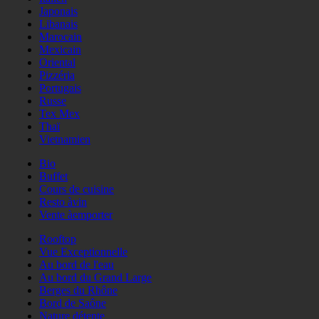
Japonais
Libanais
Marocain
Mexicain
Oriental
Pizzéria
Portugais
Russe
Tex Mex
Thaï
Vietnamien
Bio
Buffet
Cours de cuisine
Resto àvin
Vente àemporter
Rooftop
Vue Exceptionnelle
Au bord de l'eau
Au bord du Grand Large
Berges du Rhône
Bord de Saône
Nature détente