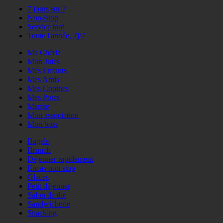
7 jours sur 7
Non-Stop
Service tard
Toute l'année, 7j/7
Ma Chérie
Mon Jules
Mes Enfants
Mes Amis
Mes Copines
Mes Potes
Mamie
Mon association
Mon boss
Bagels
Brunch
Déjeuner rapidement
Encas non stop
Glaces
Petit déjeuner
Salon de thé
Sandwicherie
Snacking