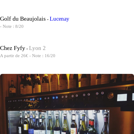
Golf du Beaujolais
Lucenay
-
- Note : 8/20
Chez Fyfy
Lyon 2
-
A partir de 26€ - Note : 16/20