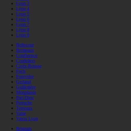
Lyon 3
Lyon 4
Lyon 5
Lyon 6
Lyon 7
Lyon 8
Lyon 9
Bellecour
Brotteaux
Confluence
Cordeliers
Croix-Rousse
Foch
Fourvière
Gerland
Guillotière
Monplaisir
Part Dieu
Perrache
Terreaux
Vaise
Vieux Lyon
Brignais