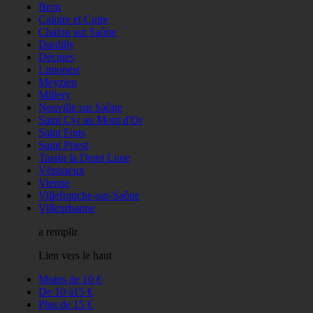
Bron
Caluire et Cuire
Chalon sur Saône
Dardilly
Décines
Limonest
Meyzieu
Millery
Neuville sur Saône
Saint Cyr au Mont d'Or
Saint Fons
Saint Priest
Tassin la Demi Lune
Vénisseux
Vienne
Villefranche-sur-Saône
Villeurbanne
a remplir
Lien vers le haut
Moins de 10 €
De 10 à15 €
Plus de 15 €