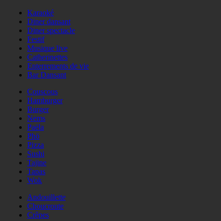
Karaoké
Diner dansant
Diner spectacle
Festif
Musique live
Catherinettes
Enterrements de vie
Bar Dansant
Couscous
Hamburger
Burger
Nems
Paëla
Phö
Pizza
Sushi
Tajine
Tapas
Wok
Andouillette
Choucroute
Crêpes