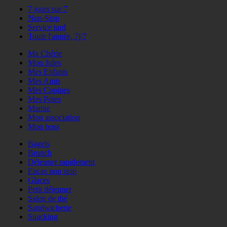
7 jours sur 7
Non-Stop
Service tard
Toute l'année, 7j/7
Ma Chérie
Mon Jules
Mes Enfants
Mes Amis
Mes Copines
Mes Potes
Mamie
Mon association
Mon boss
Bagels
Brunch
Déjeuner rapidement
Encas non stop
Glaces
Petit déjeuner
Salon de thé
Sandwicherie
Snacking