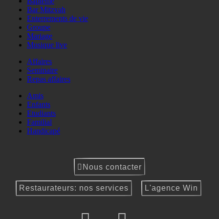
Baptême
Bar Mitzvah
Enterrements de vie
Groupe
Mariage
Musique live
Affaires
Seminaire
Repas affaires
Amis
Enfants
Etudiants
Familial
Handicapé
Nous contacter
Restaurateurs: nos services
L'agence Win