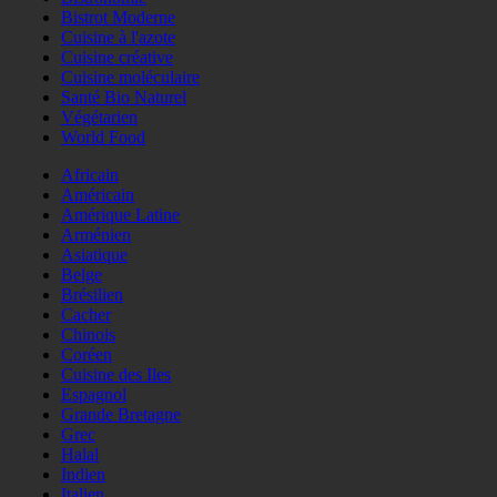
Bistrot Moderne
Cuisine à l'azote
Cuisine créative
Cuisine moléculaire
Santé Bio Naturel
Végétarien
World Food
Africain
Américain
Amérique Latine
Arménien
Asiatique
Belge
Brésilien
Cacher
Chinois
Coréen
Cuisine des Iles
Espagnol
Grande Bretagne
Grec
Halal
Indien
Italien