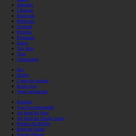
Japonais
Libanais
Marocain
Mexicain
Oriental
Pizzéria
Portugais
Russe
Tex Mex
Thaï
Vietnamien
Bio
Buffet
Cours de cuisine
Resto àvin
Vente àemporter
Rooftop
Vue Exceptionnelle
Au bord de l'eau
Au bord du Grand Large
Berges du Rhône
Bord de Saône
Nature détente