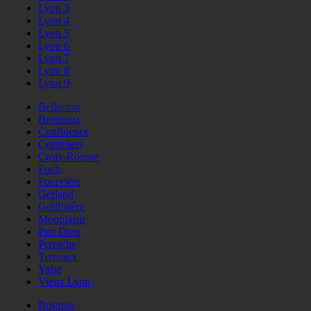
Lyon 3
Lyon 4
Lyon 5
Lyon 6
Lyon 7
Lyon 8
Lyon 9
Bellecour
Brotteaux
Confluence
Cordeliers
Croix-Rousse
Foch
Fourvière
Gerland
Guillotière
Monplaisir
Part Dieu
Perrache
Terreaux
Vaise
Vieux Lyon
Brignais