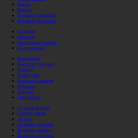
Bateau
Péniche
Terrasses Chauffées
Terrain de pétanque
Cheminée
Musicale
Patrimoine Lyonnais
Décor original
Romantique
Bistrot de caractère
Branché
Happy chic
Restaurant dansant
Atypique
Auberge
Table d'hôte
Au bord de l'eau
Charme urbain
Au vert
Premières terrasses
Terrasses secrètes
Toutes les terrasses