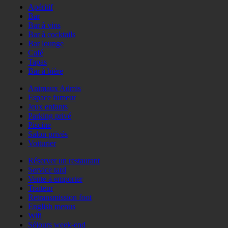
Apéritif
Bar
Bar à vins
Bar à cocktails
Bar lounge
Café
Tapas
Bar à bière
Animaux Admis
Espace fumeur
Jeux enfants
Parking privé
Piscine
Salon privés
Voiturier
Réserver un restaurant
Service tard
Vente à emporter
Traiteur
Retransmission foot
English menus
Wifi
Séjours week-end