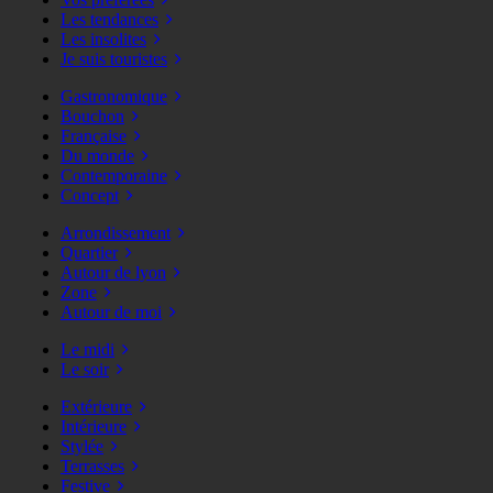
Les tendances
Les insolites
Je suis touristes
Gastronomique
Bouchon
Française
Du monde
Contemporaine
Concept
Arrondissement
Quartier
Autour de lyon
Zone
Autour de moi
Le midi
Le soir
Extérieure
Intérieure
Stylée
Terrasses
Festive