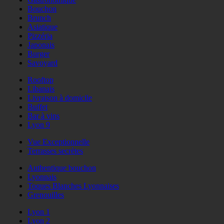
Bouchon
Brunch
Asiatique
Pizzéria
Japonais
Burger
Savoyard
Rooftop
Libanais
Livraison à domicile
Buffet
Bar à vins
Lyon 9
Vue Exceptionnelle
Terrasses secrètes
Authentique bouchon
Lyonnais
Toques Blanches Lyonnaises
Grenouilles
Lyon 1
Lyon 2