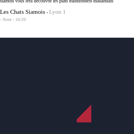
siamois vous fera découvrir les plats traditionnels thaïlandais
Les Chats Siamois
Lyon 1
-
- Note : 16/20