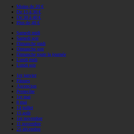
Moins de 20 €
De 15 à 30 €
De 30 à 40 €
Plus de 40 €
Samedi midi
Samedi soir
Dimanche midi
Dimanche soir
Dimanche toute la journée
Lundi midi
Lundi soir
1er janvier
Pâques
Ascencion
Pentecôte
1er mai
8 mai
14 juillet
15 août
1er novembre
11 novembre
25 décembre