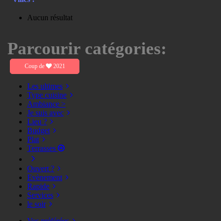
Aucun résultat
Parcourir catégories:
Coup de
2021
Les ultimes
Type cuisine
Ambiance >
Je suis avec
Lieu ?
Budget
Plat
Terrasses
Ouvert ?
Evènement
Rapide
Services
le soir
Vos préférées