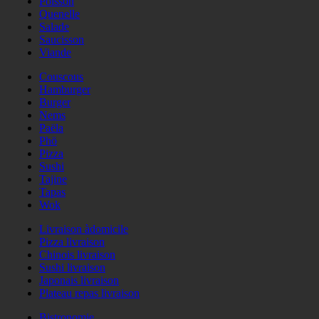
Poisson
Quenelle
Salade
Saucisson
Viande
Couscous
Hamburger
Burger
Nems
Paëla
Phö
Pizza
Sushi
Tajine
Tapas
Wok
Livraison àdomicile
Pizza livraison
Chinois livraison
Sushi livraison
Japonais livraison
Plateau repas livraison
Bistronomie