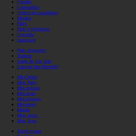
Fondue
Grenouilles
Huitres et coquillages
Moules
Pâtes
Plats Végétariens
Quenelle
Saucisson
Plats àemporter
Traiteur
Vente de foie gras
Epicerie fine (bientôt)
Ma Chérie
Mon Jules
Mes enfants
Mes amis
Mes copines
Mes potes
Mamie
Mon assoc.
Mon Boss
Anniversaire