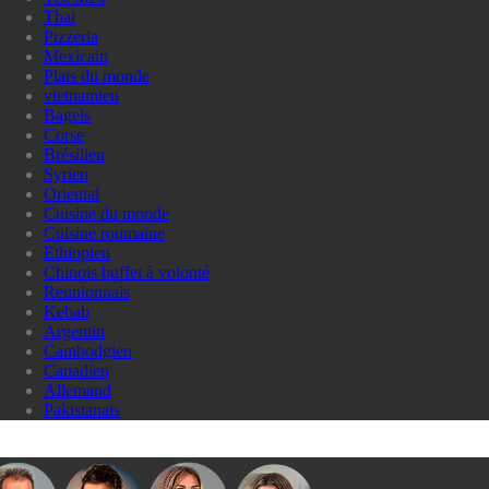
Thai
Pizzeria
Mexicain
Plats du monde
vietnamien
Bagels
Corse
Brésilien
Syrien
Oriental
Cuisine du monde
Cuisine roumaine
Ethiopien
Chinois buffet à volonté
Reunionnais
Kebab
Argentin
Cambodgien
Canadien
Allemand
Pakistanais