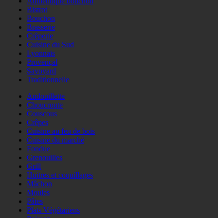
Authentique bouchon
Bistrot
Bouchon
Brasserie
Crêperie
Cuisine du Sud
Lyonnais
Provençal
Savoyard
Traditionnelle
Andouillette
Choucroute
Couscous
Crêpes
Cuisine au feu de bois
Cuisine du marché
Fondue
Grenouilles
Grill
Huitres et coquillages
Mâchon
Moules
Pâtes
Plats Végétariens