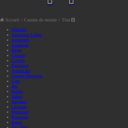
Accueil
> Cuisine du monde >
Thai
Africain
Amérique Latine
Arménien
Asiatique
Belge
Chinois
Coréen
Espagnol
Américain
Grande Bretagne
Grec
Iles
Indien
Italien
Japonais
Libanais
Marocain
Portugais
Russe
Tex Mex