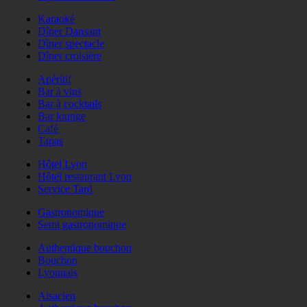
Karaoké
Dîner Dansant
Dîner spectacle
Dîner croisière
Apéritif
Bar à vins
Bar à cocktails
Bar lounge
Café
Tapas
Hôtel Lyon
Hôtel restaurant Lyon
Service Tard
Gastronomique
Semi gastronomique
Authentique bouchon
Bouchon
Lyonnais
Alsacien