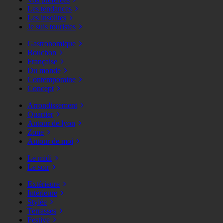
Les tendances
Les insolites
Je suis touristes
Gastronomique
Bouchon
Française
Du monde
Contemporaine
Concept
Arrondissement
Quartier
Autour de lyon
Zone
Autour de moi
Le midi
Le soir
Extérieure
Intérieure
Stylée
Terrasses
Festive