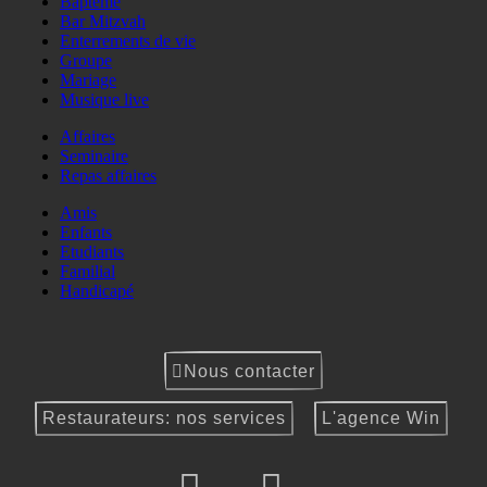
Baptême
Bar Mitzvah
Enterrements de vie
Groupe
Mariage
Musique live
Affaires
Seminaire
Repas affaires
Amis
Enfants
Etudiants
Familial
Handicapé
Nous contacter
Restaurateurs: nos services
L'agence Win