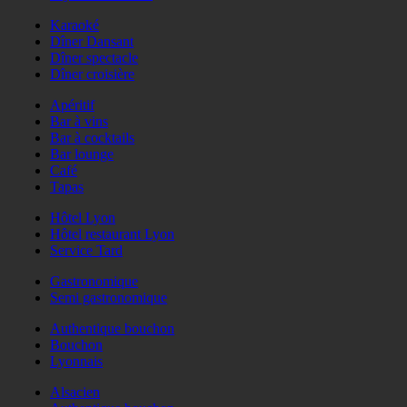
Karaoké
Dîner Dansant
Dîner spectacle
Dîner croisière
Apéritif
Bar à vins
Bar à cocktails
Bar lounge
Café
Tapas
Hôtel Lyon
Hôtel restaurant Lyon
Service Tard
Gastronomique
Semi gastronomique
Authentique bouchon
Bouchon
Lyonnais
Alsacien