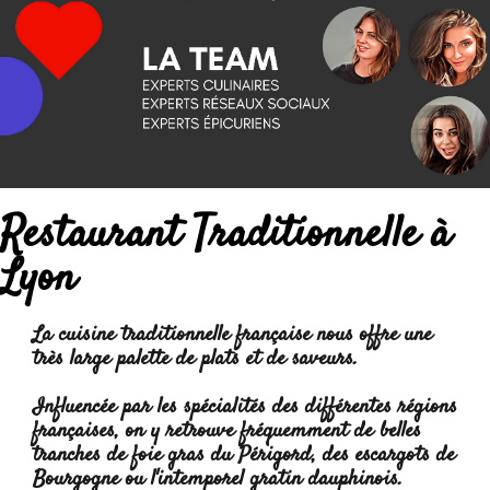
Restaurant Traditionnelle à
Lyon
La
cuisine traditionnelle française
nous offre une
très large palette de plats et de saveurs.
Influencée par les spécialités des différentes régions
françaises, on y retrouve fréquemment de belles
tranches de foie gras du Périgord, des escargots de
Bourgogne ou l'intemporel
gratin dauphinois
.