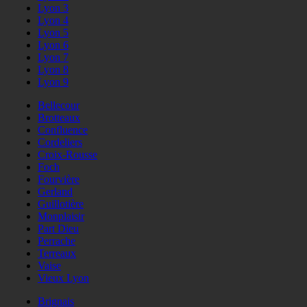
Lyon 3
Lyon 4
Lyon 5
Lyon 6
Lyon 7
Lyon 8
Lyon 9
Bellecour
Brotteaux
Confluence
Cordeliers
Croix-Rousse
Foch
Fourvière
Gerland
Guillotière
Monplaisir
Part Dieu
Perrache
Terreaux
Vaise
Vieux Lyon
Brignais