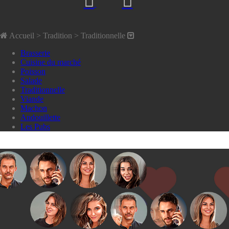
Accueil
> Tradition >
Traditionnelle
Brasserie
Cuisine du marché
Poisson
Salade
Traditionnelle
Viande
Machon
Andouillette
Les Pubs