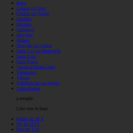
Bron
Caluire et Cuire
Chalon sur Saône
Dardilly
Décines
Limonest
Meyzieu
Millery
Neuville sur Saône
Saint Cyr au Mont d'Or
Saint Fons
Saint Priest
Tassin la Demi Lune
Vénisseux
Vienne
Villefranche-sur-Saône
Villeurbanne
a remplir
Lien vers le haut
Moins de 10 €
De 10 à15 €
Plus de 15 €