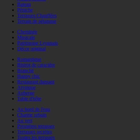
Bateau
Péniche
Terrasses Chauffées
Terrain de pétanque
Cheminée
Musicale
Patrimoine Lyonnais
Décor original
Romantique
Bistrot de caractère
Branché
Happy chic
Restaurant dansant
Atypique
Auberge
Table d'hôte
Au bord de l'eau
Charme urbain
Au vert
Premières terrasses
Terrasses secrètes
Toutes les terrasses