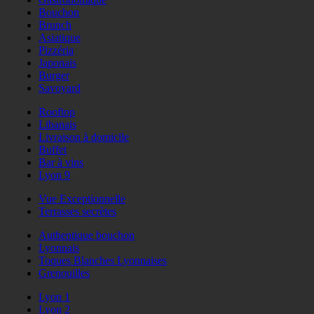
Bouchon
Brunch
Asiatique
Pizzéria
Japonais
Burger
Savoyard
Rooftop
Libanais
Livraison à domicile
Buffet
Bar à vins
Lyon 9
Vue Exceptionnelle
Terrasses secrètes
Authentique bouchon
Lyonnais
Toques Blanches Lyonnaises
Grenouilles
Lyon 1
Lyon 2