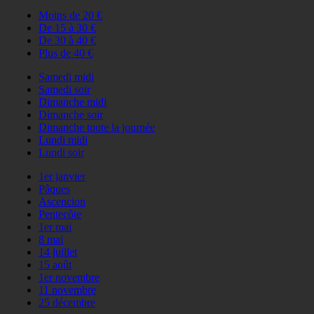
Moins de 20 €
De 15 à 30 €
De 30 à 40 €
Plus de 40 €
Samedi midi
Samedi soir
Dimanche midi
Dimanche soir
Dimanche toute la journée
Lundi midi
Lundi soir
1er janvier
Pâques
Ascencion
Pentecôte
1er mai
8 mai
14 juillet
15 août
1er novembre
11 novembre
25 décembre