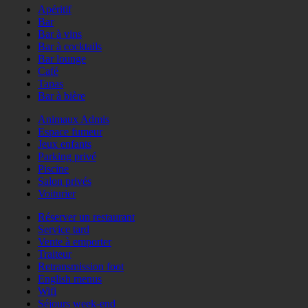
Apéritif
Bar
Bar à vins
Bar à cocktails
Bar lounge
Café
Tapas
Bar à bière
Animaux Admis
Espace fumeur
Jeux enfants
Parking privé
Piscine
Salon privés
Voiturier
Réserver un restaurant
Service tard
Vente à emporter
Traiteur
Retransmission foot
English menus
Wifi
Séjours week-end