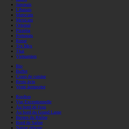
Japonais
Libanais
Marocain
Mexicain
Oriental
Pizzéria
Portugais
Russe
Tex Mex
Thaï
Vietnamien
Bio
Buffet
Cours de cuisine
Resto àvin
Vente àemporter
Rooftop
Vue Exceptionnelle
Au bord de l'eau
Au bord du Grand Large
Berges du Rhône
Bord de Saône
Nature détente