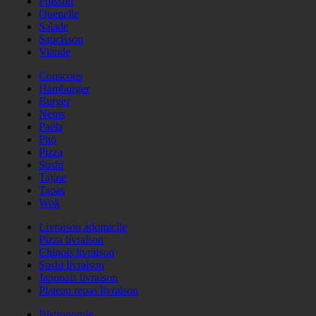
Poisson
Quenelle
Salade
Saucisson
Viande
Couscous
Hamburger
Burger
Nems
Paëla
Phö
Pizza
Sushi
Tajine
Tapas
Wok
Livraison àdomicile
Pizza livraison
Chinois livraison
Sushi livraison
Japonais livraison
Plateau repas livraison
Bistronomie