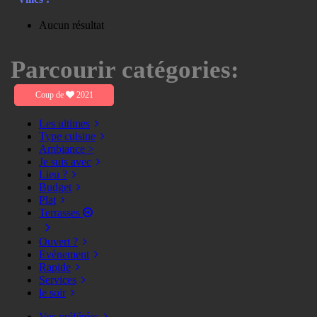
Aucun résultat
Parcourir catégories:
Coup de
2021
Les ultimes
Type cuisine
Ambiance >
Je suis avec
Lieu ?
Budget
Plat
Terrasses
Ouvert ?
Evènement
Rapide
Services
le soir
Vos préférées