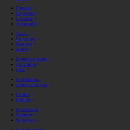
Français
Du monde
Livraison
À emporter
Avec...
En groupe
Business
Autres
Dimanche, lundi...
En continu
Férié
Se restaurer...
Autour d'un verre
Confort
Pratique
Se retrouver
S'amuser
Se reposer
Gastronomique