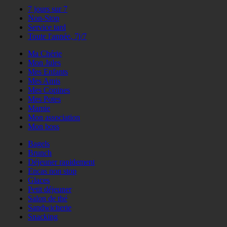
7 jours sur 7
Non-Stop
Service tard
Toute l'année, 7j/7
Ma Chérie
Mon Jules
Mes Enfants
Mes Amis
Mes Copines
Mes Potes
Mamie
Mon association
Mon boss
Bagels
Brunch
Déjeuner rapidement
Encas non stop
Glaces
Petit déjeuner
Salon de thé
Sandwicherie
Snacking