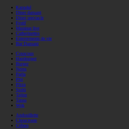
Karaoké
Diner dansant
Diner spectacle
Festif
Musique live
Catherinettes
Enterrements de vie
Bar Dansant
Couscous
Hamburger
Burger
Nems
Paëla
Phö
Pizza
Sushi
Tajine
Tapas
Wok
Andouillette
Choucroute
Crêpes