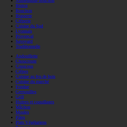
Authentique bouchon
Bistrot
Bouchon
Brasserie
Crêperie
Cuisine du Sud
Lyonnais
Provençal
Savoyard
Traditionnelle
Andouillette
Choucroute
Couscous
Crêpes
Cuisine au feu de bois
Cuisine du marché
Fondue
Grenouilles
Grill
Huitres et coquillages
Mâchon
Moules
Pâtes
Plats Végétariens