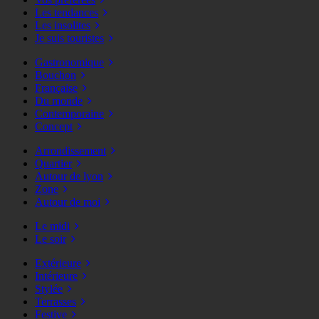
Les tendances
Les insolites
Je suis touristes
Gastronomique
Bouchon
Française
Du monde
Contemporaine
Concept
Arrondissement
Quartier
Autour de lyon
Zone
Autour de moi
Le midi
Le soir
Extérieure
Intérieure
Stylée
Terrasses
Festive