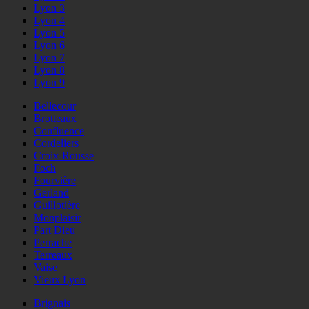
Lyon 3
Lyon 4
Lyon 5
Lyon 6
Lyon 7
Lyon 8
Lyon 9
Bellecour
Brotteaux
Confluence
Cordeliers
Croix-Rousse
Foch
Fourvière
Gerland
Guillotière
Monplaisir
Part Dieu
Perrache
Terreaux
Vaise
Vieux Lyon
Brignais