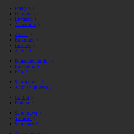
Français
Du monde
Livraison
À emporter
Avec...
En groupe
Business
Autres
Dimanche, lundi...
En continu
Férié
Se restaurer...
Autour d'un verre
Confort
Pratique
Se retrouver
S'amuser
Se reposer
Gastronomique