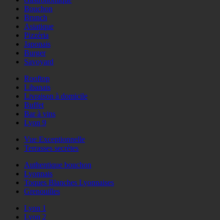
Bouchon
Brunch
Asiatique
Pizzéria
Japonais
Burger
Savoyard
Rooftop
Libanais
Livraison à domicile
Buffet
Bar à vins
Lyon 9
Vue Exceptionnelle
Terrasses secrètes
Authentique bouchon
Lyonnais
Toques Blanches Lyonnaises
Grenouilles
Lyon 1
Lyon 2