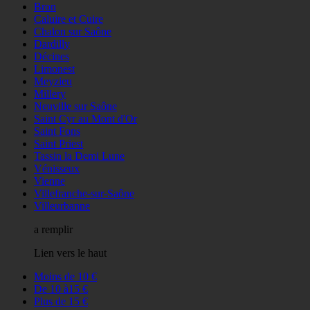
Bron
Caluire et Cuire
Chalon sur Saône
Dardilly
Décines
Limonest
Meyzieu
Millery
Neuville sur Saône
Saint Cyr au Mont d'Or
Saint Fons
Saint Priest
Tassin la Demi Lune
Vénisseux
Vienne
Villefranche-sur-Saône
Villeurbanne
a remplir
Lien vers le haut
Moins de 10 €
De 10 à15 €
Plus de 15 €