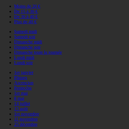
Moins de 20 €
De 15 à 30 €
De 30 à 40 €
Plus de 40 €
Samedi midi
Samedi soir
Dimanche midi
Dimanche soir
Dimanche toute la journée
Lundi midi
Lundi soir
1er janvier
Pâques
Ascencion
Pentecôte
1er mai
8 mai
14 juillet
15 août
1er novembre
11 novembre
25 décembre